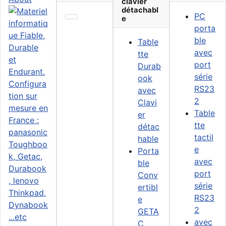
clavier
détachabl
PC
e
porta
ble
Table
avec
tte
port
Durab
série
ook
RS23
avec
2
Clavi
Table
er
tte
détac
tactil
hable
e
Porta
avec
ble
port
Conv
série
ertibl
RS23
e
2
GETA
avec
C