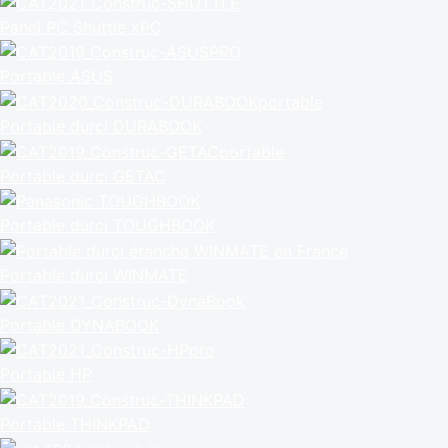
Panel PC Shuttle xPC
Portable ASUS
Portable durci DURABOOK
Portable durci GETAC
Portable durci TOUGHBOOK
Portable durci WINMATE
Portable DYNABOOK
Portable HP
Portable THINKPAD