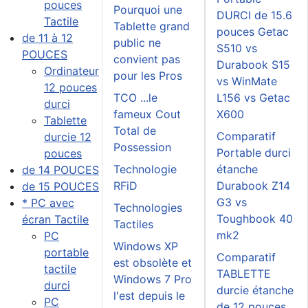
pouces
Pourquoi une
DURCI de 15.6
Tactile
Tablette grand
pouces Getac
de 11 à 12
public ne
S510 vs
POUCES
convient pas
Durabook S15
Ordinateur
pour les Pros
vs WinMate
12 pouces
TCO ...le
L156 vs Getac
durci
fameux Cout
X600
Tablette
Total de
Comparatif
durcie 12
Possession
Portable durci
pouces
Technologie
étanche
de 14 POUCES
RFiD
Durabook Z14
de 15 POUCES
G3 vs
* PC avec
Technologies
Toughbook 40
écran Tactile
Tactiles
mk2
PC
Windows XP
portable
Comparatif
est obsolète et
tactile
TABLETTE
Windows 7 Pro
durci
durcie étanche
l'est depuis le
PC
de 12 pouces