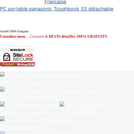
PC portable panasonic Toughbook 33 détachable
Société 100% Française
Consultez-nous
...
Conseils &
DEVIS détaillés 100% GRATUITS
Acer Pro ENDURO
Dell pro Latitude Rugged
Durabook Accessoires
Ecran PORTABLE
Getac Accessoires