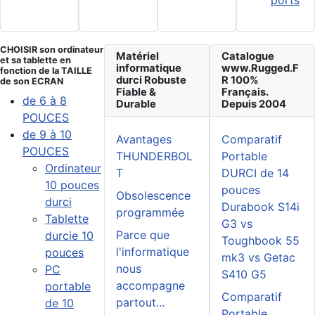
CHOISIR son ordinateur
Matériel
Catalogue
et sa tablette en
informatique
www.Rugged.F
fonction de la TAILLE
durci Robuste
R 100%
de son ECRAN
Fiable &
Français.
de 6 à 8
Durable
Depuis 2004
POUCES
de 9 à 10
Avantages
Comparatif
POUCES
THUNDERBOL
Portable
Ordinateur
T
DURCI de 14
10 pouces
pouces
Obsolescence
durci
Durabook S14i
programmée
Tablette
G3 vs
Parce que
durcie 10
Toughbook 55
l'informatique
pouces
mk3 vs Getac
nous
PC
S410 G5
accompagne
portable
Comparatif
partout...
de 10
Portable