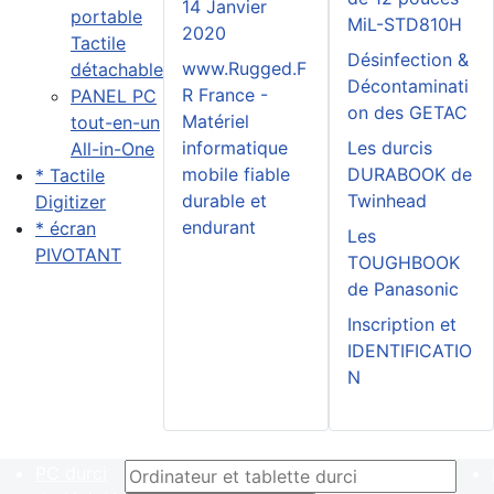
14 Janvier
portable
MiL-STD810H
2020
Tactile
Désinfection &
www.Rugged.F
détachable
Décontaminati
R France -
PANEL PC
on des GETAC
Matériel
tout-en-un
informatique
Les durcis
All-in-One
mobile fiable
DURABOOK de
* Tactile
durable et
Twinhead
Digitizer
endurant
* écran
Les
PIVOTANT
TOUGHBOOK
de Panasonic
Inscription et
IDENTIFICATIO
N
PC durci