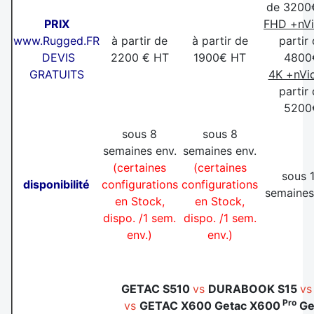
de 3200
PRIX
FHD +nVi
www.Rugged.FR
à partir de
à partir de
partir
DEVIS
2200 € HT
1900€ HT
4800
GRATUITS
4K +nVi
partir
5200
sous 8
sous 8
semaines env.
semaines env.
(certaines
(certaines
sous 
disponibilité
configurations
configurations
semaines
en Stock,
en Stock,
dispo. /1 sem.
dispo. /1 sem.
env.)
env.)
GETAC S510
vs
DURABOOK S15
v
Pro
vs
GETAC X600 Getac X600
Ge