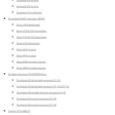
Durabook S14 pc durci
Durabook S15 pc durci
Durabook Z14 pc étanche
Pc portable DURCI ordinateur GETAC
Getac UX10 détachable
Getac V110 & V120 convertible
Getac F110 & F120 détachable
Getac K120 détachable
Getac S410 pc durci
Getac S510 pc durci
Getac B360 portable étanche
Getac X600 portable étanche
Portable panasonic TOUGHBOOK durci
Toughbook G2 détachable panasonic FZ-G2
Toughbook 34 détachable panasonic CF-33 & CF-34
Toughbook 40 portable étanche panasonic FZ-40
Toughbook 55 pc durci panasonic FZ-55
Toughbook 56 pc durci panasonic FZ-56
Copilot+ PC & TABLET