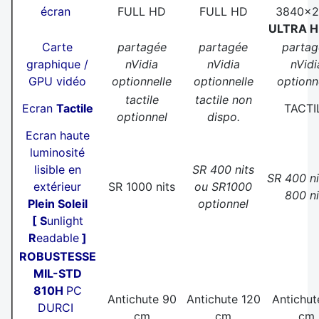
écran
FULL HD
FULL HD
3840x2
ULTRA 
Carte
partagée
partagée
partag
graphique /
nVidia
nVidia
nVidi
GPU vidéo
optionnelle
optionnelle
optionn
tactile
tactile non
Ecran
Tactile
TACTI
optionnel
dispo.
Ecran haute
luminosité
lisible en
SR 400 nits
SR 400 ni
extérieur
SR 1000 nits
ou SR1000
800 ni
Plein Soleil
optionnel
[
S
unlight
R
eadable
]
ROBUSTESSE
MIL-STD
810H
PC
Antichute 90
Antichute 120
Antichut
DURCI
cm
cm
cm