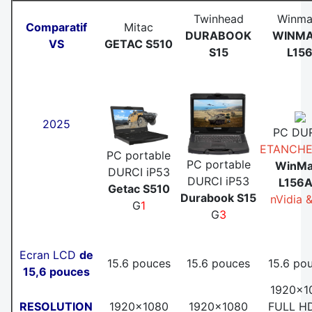
Twinhead
Winma
Comparatif
Mitac
DURABOOK
WINMA
VS
GETAC S510
S15
L15
2025
PC DU
ETANCHE
PC portable
PC portable
WinMa
DURCI iP53
DURCI iP53
L156
Getac S510
Durabook S15
nVidia 
G
1
G
3
Ecran LCD
de
15.6 pouces
15.6 pouces
15.6 po
15,6 pouces
1920x1
RESOLUTION
1920x1080
1920x1080
FULL H