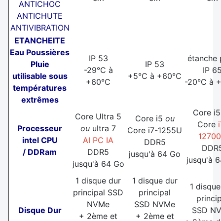
ANTICHOC
ANTICHUTE
ANTIVIBRATION
ETANCHEITE
Eau Poussières
IP 53
étanche 
Pluie
IP 53
-29°C à
IP 6
utilisable sous
+5°C à +60°C
+60°C
-20°C à 
températures
extrêmes
Core i
Core Ultra 5
Core i5
ou
Core
Processeur
ou
ultra 7
Core i7-1255U
1270
intel CPU
AI PC IA
DDR5
DDR
/ DDRam
DDR5
jusqu'à 64 Go
jusqu'à 
jusqu'à 64 Go
1 disque dur
1 disque dur
1 disque
principal SSD
principal
princi
NVMe
SSD NVMe
Disque Dur
SSD N
+ 2ème et
+ 2ème et