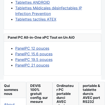
Tablettes ANDROID
Tablettes Médicales désinfectables IP
Infection Prevention
Tablettes tactiles ATEX
Panel PC All-in-One xPC Tout en Un AiO
PanelPC 12 pouces
PanelPC 15.6 pouces
PanelPC 19.5 pouces
PanelPC 21 pouces
Qui
DEVIS
Ordinateu
portable &
sommes
100%
r PC
tablette
nous
gratuit
portable
durcis
config. sur
durci
AVEC port
mesure
AVEC
RS232
About