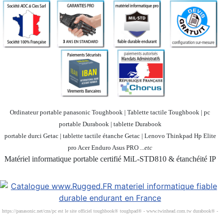
Ordinateur portable panasonic Toughbook | Tablette tactile Toughbook | pc
portable Durabook | tablette Durabook
portable durci Getac | tablette tactile étanche Getac | Lenovo Thinkpad Hp Elite
pro Acer Enduro Asus PRO ...
etc
Matériel informatique portable certifié MiL-STD810 & étanchéité IP
Société 100% Française
https://panasonic.net/cns/pc est le site officiel toughbook® toughpad® - www.twinhead.com.tw durabook® -