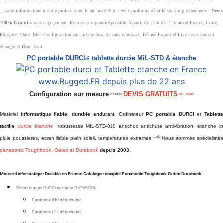
...votre informatique mobile professionnelle au Juste Prix. Devis proforma détaillé sur simple demande :
Devis
100% Gratuits
sans engagement. Remise sur quantité possible à partir de 2 unités. Livraison France, Corse,
Europe et Outre Mer. Configuration sur-mesure avec ou sans windows. Détaxe Export et Livraisons partout,
étranger et Dom Tom.
PC portable DURCI
&
tablette durcie MiL-STD & étanche
Configuration sur mesure
DEVIS GRATUITS
en France
en Français
Matériel
informatique fiable, durable endurant.
Ordinateur
PC portable DURCI
et
Tablett
tactile
durcie étanche
, robustesse MIL-STD-810 antichoc antichute antivibration, étanche i
...etc
pluie poussieres, ecran lisible plein soleil, températures extremes
Nous sommes spécialiste
panasonic Toughbook, Getac et Durabook
depuis 2003
.
Matériel informatique Durable en France Catalogue complet Panasonic Toughbook Getac Durabook
Ordinateur pc DURCI portable DURABOOK
Durabook R10 détachable
Durabook U11 détachable