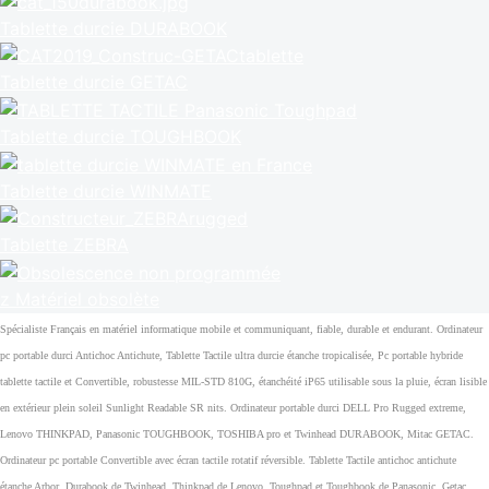
Tablette durcie DURABOOK
Tablette durcie GETAC
Tablette durcie TOUGHBOOK
Tablette durcie WINMATE
Tablette ZEBRA
z Matériel obsolète
Spécialiste Français en matériel informatique mobile et communiquant, fiable, durable et endurant. Ordinateur
pc portable durci Antichoc Antichute, Tablette Tactile ultra durcie étanche tropicalisée, Pc portable hybride
tablette tactile et Convertible, robustesse MIL-STD 810G, étanchéité iP65 utilisable sous la pluie, écran lisible
en extérieur plein soleil Sunlight Readable SR nits. Ordinateur portable durci DELL Pro Rugged extreme,
Lenovo THINKPAD, Panasonic TOUGHBOOK, TOSHIBA pro et Twinhead DURABOOK, Mitac GETAC.
Ordinateur pc portable Convertible avec écran tactile rotatif réversible. Tablette Tactile antichoc antichute
étanche Arbor, Durabook de Twinhead, Thinkpad de Lenovo, Toughpad et Toughbook de Panasonic, Getac