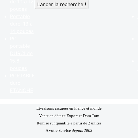
de 10 à 12
pouces
Portable
durci 13 à
14 pouces
PC
portable
DURCI de
15.6
pouces
PORTABLE
durci
ETANCHE
Livraisons assurées en France et monde
Vente en détaxe Export et Dom Tom
Remise sur quantité á partir de 2 unités
A votre Service
depuis 2003