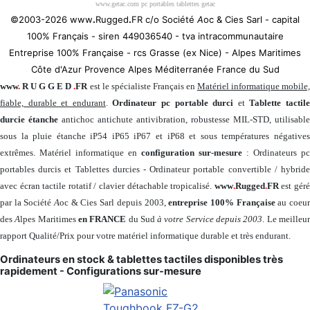
www.getac.com pc portables tablettes getac
©2003-2026 www
.
Rugged
.
FR c/o Société
A
oc & Cies Sarl - capital
100% Français - siren 449036540 - tva intracommunautaire
Entreprise 100% Française - rcs Grasse (ex Nice) - Alpes Maritimes
Côte d'Azur Provence Alpes Méditerranée France du Sud
www
.
R U G G E D
.
FR
est le spécialiste Français en
Matériel informatique mobile
fiable, durable et endurant
.
Ordinateur pc portable durci
et
Tablette tactil
durcie étanche
antichoc antichute antivibration, robustesse MIL-STD, utilisable
sous la pluie étanche iP54 iP65 iP67 et iP68 et sous températures négatives
extrêmes. Matériel informatique en
configuration sur-mesure
: Ordinateurs pc
portables durcis et Tablettes durcies - Ordinateur portable convertible / hybride
avec écran tactile rotatif / clavier détachable tropicalisé.
www
.
Rugged
.
FR
est gér
par la Société
A
oc & Cies Sarl depuis 2003,
entreprise 100% Française
au coeu
des
A
lpes Maritimes
en FRANCE
du Sud
à votre Service depuis 2003
. Le meilleu
rapport Qualité/Prix pour votre matériel informatique durable et très endurant.
Ordinateurs en stock & tablettes tactiles disponibles très
rapidement - Configurations sur-mesure