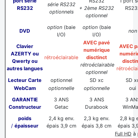
port série
RS232
1 port s
série RS232
RS232
+ 2ème RS232
RS23
optionnels
optionnel
option
(baie
option
(baie
DVD
non
I/O)
I/O)
AVEC pavé
Clavier
AVEC p
numérique
AZERTY ou
numéri
rétroéclairable
disctinct
Qwerty ou
discti
rétroéclairable
autres langues
rétroécla
optionnel
Lecteur Carte
optionnel
SD xc
SD x
WebCam
optionnelle
optionnelle
oui
GARANTIE
3 ANS
3 ANS
3 AN
Constructeur
Getac
Durabook
WinMa
poids
2,4 kg env.
2,3 kg env.
2,8 kg 
/
épaisseur
épais 3,9 cm
épais 3,8 cm
épais 3,
Full HD
à 