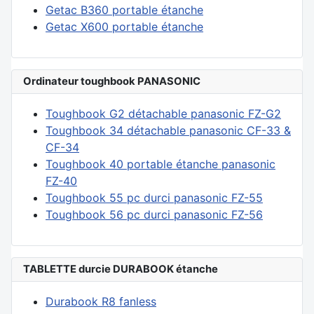
Getac B360 portable étanche
Getac X600 portable étanche
Ordinateur toughbook PANASONIC
Toughbook G2 détachable panasonic FZ-G2
Toughbook 34 détachable panasonic CF-33 &
CF-34
Toughbook 40 portable étanche panasonic
FZ-40
Toughbook 55 pc durci panasonic FZ-55
Toughbook 56 pc durci panasonic FZ-56
TABLETTE durcie DURABOOK étanche
Durabook R8 fanless