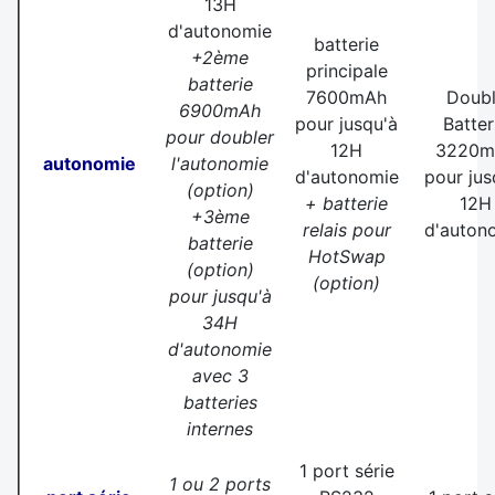
13H
d'autonomie
batterie
+2ème
principale
batterie
7600mAh
Doub
6900mAh
pour jusqu'à
Batter
pour doubler
12H
3220m
autonomie
l'autonomie
d'autonomie
pour jus
(option)
+ batterie
12H
+3ème
relais pour
d'auton
batterie
HotSwap
(option)
(option)
pour jusqu'à
34H
d'autonomie
avec 3
batteries
internes
1 port série
1 ou 2 ports