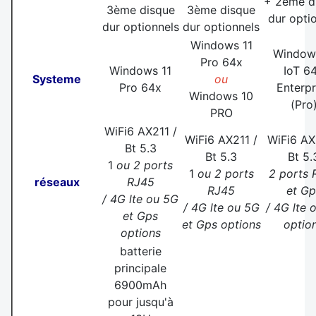
+ 2ème d
3ème disque
3ème disque
dur opti
dur optionnels
dur optionnels
Windows 11
Window
Pro 64x
Windows 11
IoT 6
Systeme
ou
Pro 64x
Enterpr
Windows 10
(Pro
PRO
WiFi6 AX211 /
WiFi6 AX211 /
WiFi6 AX
Bt 5.3
Bt 5.3
Bt 5.
1
ou 2 ports
1
ou 2 ports
2 ports 
réseaux
RJ45
RJ45
et Gp
/ 4G lte ou 5G
/ 4G lte ou 5G
/ 4G lte 
et Gps
et Gps options
optio
options
batterie
principale
6900mAh
pour jusqu'à