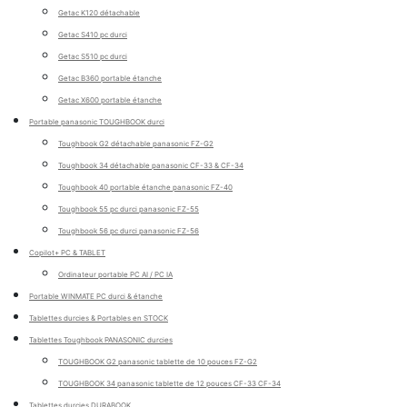
Getac K120 détachable
Getac S410 pc durci
Getac S510 pc durci
Getac B360 portable étanche
Getac X600 portable étanche
Portable panasonic TOUGHBOOK durci
Toughbook G2 détachable panasonic FZ-G2
Toughbook 34 détachable panasonic CF-33 & CF-34
Toughbook 40 portable étanche panasonic FZ-40
Toughbook 55 pc durci panasonic FZ-55
Toughbook 56 pc durci panasonic FZ-56
Copilot+ PC & TABLET
Ordinateur portable PC AI / PC IA
Portable WINMATE PC durci & étanche
Tablettes durcies & Portables en STOCK
Tablettes Toughbook PANASONIC durcies
TOUGHBOOK G2 panasonic tablette de 10 pouces FZ-G2
TOUGHBOOK 34 panasonic tablette de 12 pouces CF-33 CF-34
Tablettes durcies DURABOOK