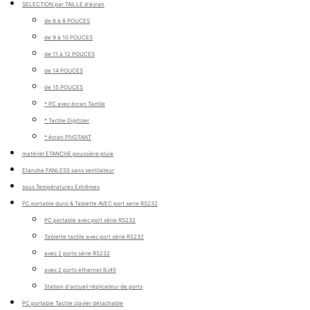
SELECTION par TAILLE d'écran
de 6 à 8 POUCES
de 9 à 10 POUCES
de 11 à 12 POUCES
de 14 POUCES
de 15 POUCES
* PC avec écran Tactile
* Tactile Digitizer
* écran PIVOTANT
matériel ETANCHE poussière pluie
Etanche FANLESS sans ventilateur
sous Températures Extrêmes
PC portable durci & Tablette AVEC port serie RS232
PC portable avec port série RS232
Tablette tactile avec port série RS232
avec 2 ports série RS232
avec 2 ports ethernet RJ45
Station d'accueil réplicateur de ports
PC portable Tactile clavier détachable