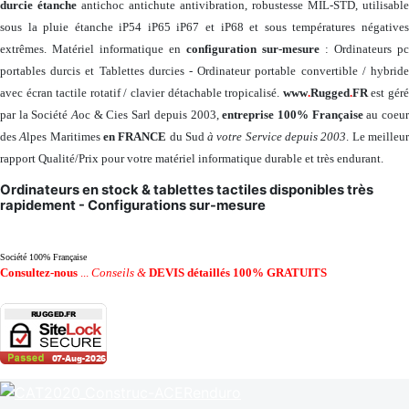
durcie étanche
antichoc antichute antivibration, robustesse MIL-STD, utilisable
sous la pluie étanche iP54 iP65 iP67 et iP68 et sous températures négatives
extrêmes. Matériel informatique en
configuration sur-mesure
: Ordinateurs pc
portables durcis et Tablettes durcies - Ordinateur portable convertible / hybride
avec écran tactile rotatif / clavier détachable tropicalisé.
www
.
Rugged
.
FR
est gér
par la Société
A
oc & Cies Sarl depuis 2003,
entreprise 100% Française
au coeu
des
A
lpes Maritimes
en FRANCE
du Sud
à votre Service depuis 2003
. Le meilleu
rapport Qualité/Prix pour votre matériel informatique durable et très endurant.
Ordinateurs en stock & tablettes tactiles disponibles très
rapidement - Configurations sur-mesure
Société 100% Française
Consultez-nous
...
Conseils &
DEVIS détaillés 100% GRATUITS