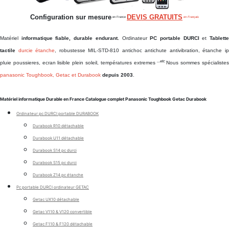
Configuration sur mesure
DEVIS GRATUITS
en France
en Français
Matériel
informatique fiable, durable endurant.
Ordinateur
PC portable DURCI
et
Tablett
tactile
durcie étanche
, robustesse MIL-STD-810 antichoc antichute antivibration, étanche i
...etc
pluie poussieres, ecran lisible plein soleil, températures extremes
Nous sommes spécialiste
panasonic Toughbook, Getac et Durabook
depuis 2003
.
Matériel informatique Durable en France Catalogue complet Panasonic Toughbook Getac Durabook
Ordinateur pc DURCI portable DURABOOK
Durabook R10 détachable
Durabook U11 détachable
Durabook S14 pc durci
Durabook S15 pc durci
Durabook Z14 pc étanche
Pc portable DURCI ordinateur GETAC
Getac UX10 détachable
Getac V110 & V120 convertible
Getac F110 & F120 détachable