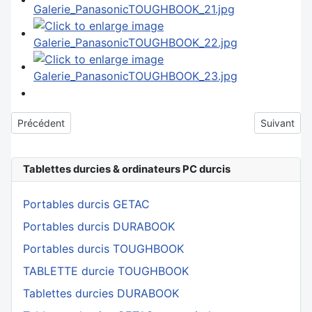
Article précédent : Les durcis DURABOOK de Twinhead
Article sui
Précédent
Suivant
Tablettes durcies & ordinateurs PC durcis
Portables durcis GETAC
Portables durcis DURABOOK
Portables durcis TOUGHBOOK
TABLETTE durcie TOUGHBOOK
Tablettes durcies DURABOOK