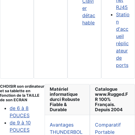
net
Clavi
RJ45
er
Statio
détac
n
hable
d'acc
ueil
réplic
ateur
de
ports
CHOISIR son ordinateur
Matériel
Catalogue
et sa tablette en
informatique
www.Rugged.F
fonction de la TAILLE
durci Robuste
R 100%
de son ECRAN
Fiable &
Français.
de 6 à 8
Durable
Depuis 2004
POUCES
de 9 à 10
Avantages
Comparatif
POUCES
THUNDERBOL
Portable