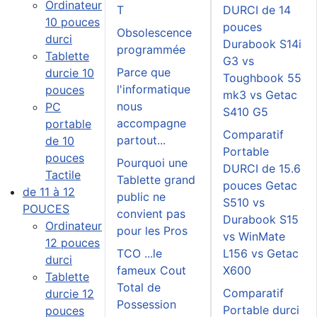
Ordinateur
T
DURCI de 14
10 pouces
pouces
Obsolescence
durci
Durabook S14i
programmée
Tablette
G3 vs
Parce que
durcie 10
Toughbook 55
l'informatique
pouces
mk3 vs Getac
nous
PC
S410 G5
accompagne
portable
Comparatif
partout...
de 10
Portable
pouces
Pourquoi une
DURCI de 15.6
Tactile
Tablette grand
pouces Getac
de 11 à 12
public ne
S510 vs
POUCES
convient pas
Durabook S15
Ordinateur
pour les Pros
vs WinMate
12 pouces
TCO ...le
L156 vs Getac
durci
fameux Cout
X600
Tablette
Total de
Comparatif
durcie 12
Possession
Portable durci
pouces