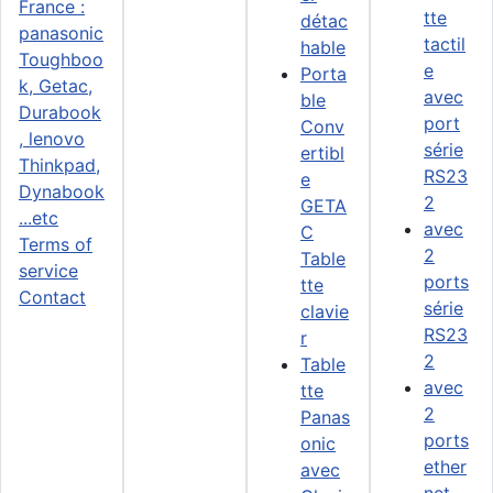
tte
détac
tactil
hable
e
Porta
avec
ble
port
Conv
série
ertibl
RS23
e
2
GETA
avec
C
Terms of
2
Table
service
ports
tte
Contact
série
clavie
RS23
r
2
Table
avec
tte
2
Panas
ports
onic
ether
avec