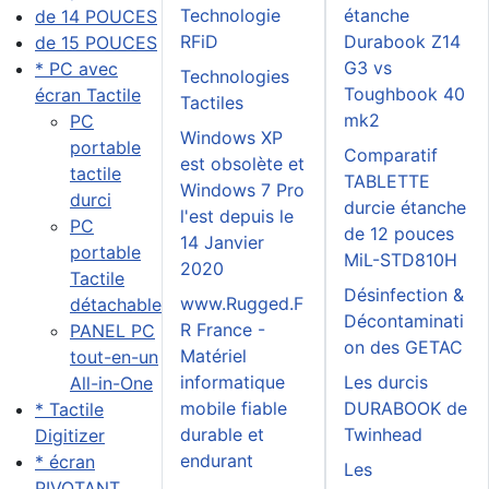
Technologie
étanche
de 14 POUCES
RFiD
Durabook Z14
de 15 POUCES
G3 vs
* PC avec
Technologies
Toughbook 40
écran Tactile
Tactiles
mk2
PC
Windows XP
portable
Comparatif
est obsolète et
tactile
TABLETTE
Windows 7 Pro
durci
durcie étanche
l'est depuis le
PC
de 12 pouces
14 Janvier
portable
MiL-STD810H
2020
Tactile
Désinfection &
www.Rugged.F
détachable
Décontaminati
R France -
PANEL PC
on des GETAC
Matériel
tout-en-un
informatique
Les durcis
All-in-One
mobile fiable
DURABOOK de
* Tactile
durable et
Twinhead
Digitizer
endurant
* écran
Les
PIVOTANT