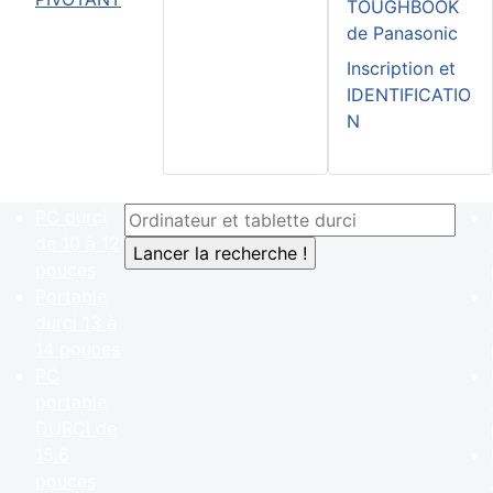
TOUGHBOOK
de Panasonic
Inscription et
IDENTIFICATIO
N
PC durci
de 10 à 12
pouces
Portable
durci 13 à
14 pouces
PC
portable
DURCI de
15.6
pouces