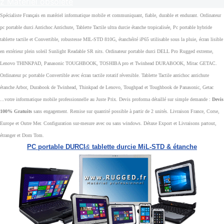
z Matériel obsolète
Spécialiste Français en matériel informatique mobile et communiquant, fiable, durable et endurant. Ordinateur
pc portable durci Antichoc Antichute, Tablette Tactile ultra durcie étanche tropicalisée, Pc portable hybride
tablette tactile et Convertible, robustesse MIL-STD 810G, étanchéité iP65 utilisable sous la pluie, écran lisible
en extérieur plein soleil Sunlight Readable SR nits. Ordinateur portable durci DELL Pro Rugged extreme,
Lenovo THINKPAD, Panasonic TOUGHBOOK, TOSHIBA pro et Twinhead DURABOOK, Mitac GETAC.
Ordinateur pc portable Convertible avec écran tactile rotatif réversible. Tablette Tactile antichoc antichute
étanche Arbor, Durabook de Twinhead, Thinkpad de Lenovo, Toughpad et Toughbook de Panasonic, Getac
...votre informatique mobile professionnelle au Juste Prix. Devis proforma détaillé sur simple demande :
Devis
100% Gratuits
sans engagement. Remise sur quantité possible à partir de 2 unités. Livraison France, Corse,
Europe et Outre Mer. Configuration sur-mesure avec ou sans windows. Détaxe Export et Livraisons partout,
étranger et Dom Tom.
PC portable DURCI
&
tablette durcie MiL-STD & étanche