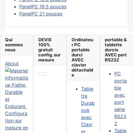
PanelPC 19.5 pouces
PanelPC 21 pouces
Qui
DEVIS
Ordinateu
portable &
sommes
100%
r PC
tablette
nous
gratuit
portable
durcis
config. sur
durci
AVEC port
mesure
AVEC
RS232
About
clavier
détachabl
PC
e
porta
ble
Table
avec
tte
port
Durab
série
ook
RS23
avec
2
Clavi
Table
er