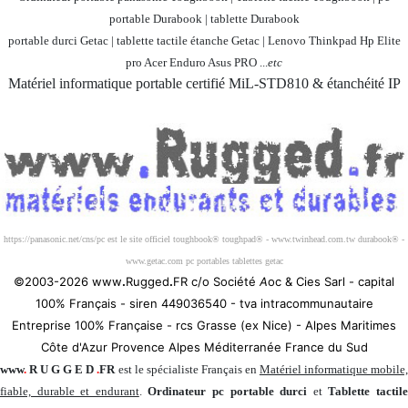
portable Durabook | tablette Durabook
portable durci Getac | tablette tactile étanche Getac | Lenovo Thinkpad Hp Elite
pro Acer Enduro Asus PRO ...
etc
Matériel informatique portable certifié MiL-STD810 & étanchéité IP
Société 100% Française
https://panasonic.net/cns/pc est le site officiel toughbook® toughpad® - www.twinhead.com.tw durabook® -
www.getac.com pc portables tablettes getac
©2003-2026 www
.
Rugged
.
FR c/o Société
A
oc & Cies Sarl - capital
100% Français - siren 449036540 - tva intracommunautaire
Entreprise 100% Française - rcs Grasse (ex Nice) - Alpes Maritimes
Côte d'Azur Provence Alpes Méditerranée France du Sud
www
.
R U G G E D
.
FR
est le spécialiste Français en
Matériel informatique mobile
fiable, durable et endurant
.
Ordinateur pc portable durci
et
Tablette tactil