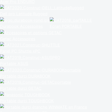
Acer Pro ENDURO
Dell pro Latitude Rugged
Durabook Accessoires
Ecran PORTABLE
Getac Accessoires
Panel PC Shuttle xPC
Portable ASUS
Portable durci DURABOOK
Portable durci GETAC
Portable durci TOUGHBOOK