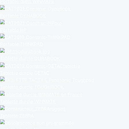
Portable durci WINMATE
Portable DYNABOOK
Portable HP
Portable THINKPAD
Tablette durcie DURABOOK
Tablette durcie GETAC
Tablette durcie TOUGHBOOK
Tablette durcie WINMATE
Tablette ZEBRA