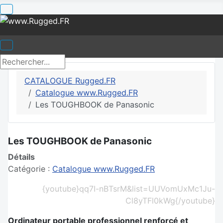
CATALOGUE Rugged.FR
Catalogue www.Rugged.FR
Les TOUGHBOOK de Panasonic
Les TOUGHBOOK de Panasonic
Détails
Catégorie :
Catalogue www.Rugged.FR
{youtube}qq7I-nBTsrM&list=UUVomUxMc1Ju-
Cl8yTFl0kWg{/youtube}
Ordinateur portable professionnel renforcé et