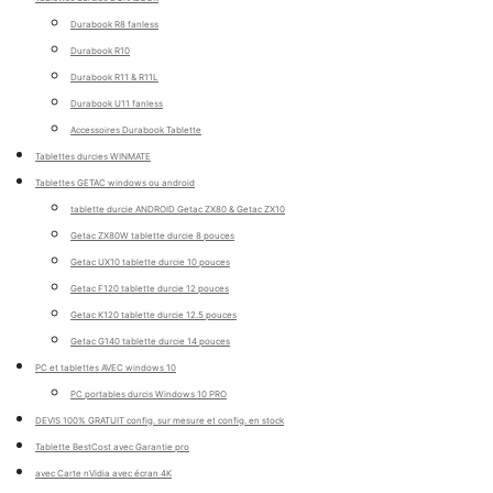
Durabook R8 fanless
Durabook R10
Durabook R11 & R11L
Durabook U11 fanless
Accessoires Durabook Tablette
Tablettes durcies WINMATE
Tablettes GETAC windows ou android
tablette durcie ANDROID Getac ZX80 & Getac ZX10
Getac ZX80W tablette durcie 8 pouces
Getac UX10 tablette durcie 10 pouces
Getac F120 tablette durcie 12 pouces
Getac K120 tablette durcie 12.5 pouces
Getac G140 tablette durcie 14 pouces
PC et tablettes AVEC windows 10
PC portables durcis Windows 10 PRO
DEVIS 100% GRATUIT config. sur mesure et config. en stock
Tablette BestCost avec Garantie pro
avec Carte nVidia avec écran 4K