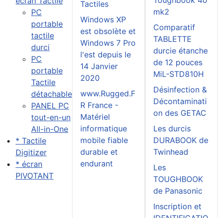
Toughbook 40
écran Tactile
Tactiles
mk2
PC
Windows XP
portable
Comparatif
est obsolète et
tactile
TABLETTE
Windows 7 Pro
durci
durcie étanche
l'est depuis le
PC
de 12 pouces
14 Janvier
portable
MiL-STD810H
2020
Tactile
Désinfection &
www.Rugged.F
détachable
Décontaminati
R France -
PANEL PC
on des GETAC
Matériel
tout-en-un
informatique
Les durcis
All-in-One
mobile fiable
DURABOOK de
* Tactile
durable et
Twinhead
Digitizer
endurant
* écran
Les
PIVOTANT
TOUGHBOOK
de Panasonic
Inscription et