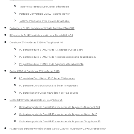
Tablette Durabook avec Clavier détachable
Portable Convertible GETAC Tablette clavier
Tablette Panasonic avec Clavier détachable
Ordinateur DURCI antichoc antichute Portable ETANCHE
PC portable DURCI anti choc antichute étanchéité ip53
Durabook Z14 vs Getac B360 vs Toughbook 40
PC portable durci ETANCHE de 13.3 pouces Getac B360
PC portable durci ETANCHE de 14 pouces panasonic Toughbook 40
PC portable durci ETANCHE de 14 pouces Durabook Z14
Getac X600 et Durabook S15 vs Getac S510
PC portable Durci Getac S510 écran 15.6 pouces
PC portable Durci Durabook S15 écran 15.6 pouces
PC durci étanche Getac X600 écran de 15.6 pouces
Getac S410 vs Durabook S14 vs Toughbook 55
Ordinateur portable Durci iP53 avec écran de 14 pouces Durabook S14
Ordinateur portable Durci iP53 avec écran de 14 pouces Getac S410
Ordinateur portable Durci iP53 avec écran de 14 pouces Toughbook 55
PC portable durci clavier détachable Getac UX10 vs Toughbook G2 vs Durabook R10