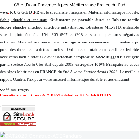
Côte d'Azur Provence Alpes Méditerranée France du Sud
www
.
R U G G E D
.
FR
est le spécialiste Français en
Matériel informatique mobile
fiable, durable et endurant
.
Ordinateur pc portable durci
et
Tablette tactil
durcie étanche
antichoc antichute antivibration, robustesse MIL-STD, utilisable
sous la pluie étanche iP54 iP65 iP67 et iP68 et sous températures négatives
extrêmes. Matériel informatique en
configuration sur-mesure
: Ordinateurs pc
portables durcis et Tablettes durcies - Ordinateur portable convertible / hybride
avec écran tactile rotatif / clavier détachable tropicalisé.
www
.
Rugged
.
FR
est gér
par la Société
A
oc & Cies Sarl depuis 2003,
entreprise 100% Française
au coeu
des
A
lpes Maritimes
en FRANCE
du Sud
à votre Service depuis 2003
. Le meilleu
rapport Qualité/Prix pour votre matériel informatique durable et très endurant.
Société 100% Française
Consultez-nous
...
Conseils &
DEVIS détaillés 100% GRATUITS