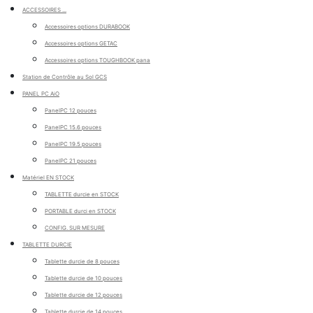
ACCESSOIRES ...
Accessoires options DURABOOK
Accessoires options GETAC
Accessoires options TOUGHBOOK pana
Station de Contrôle au Sol GCS
PANEL PC AiO
PanelPC 12 pouces
PanelPC 15.6 pouces
PanelPC 19.5 pouces
PanelPC 21 pouces
Matériel EN STOCK
TABLETTE durcie en STOCK
PORTABLE durci en STOCK
CONFIG. SUR MESURE
TABLETTE DURCIE
Tablette durcie de 8 pouces
Tablette durcie de 10 pouces
Tablette durcie de 12 pouces
Tablette durcie de 14 pouces