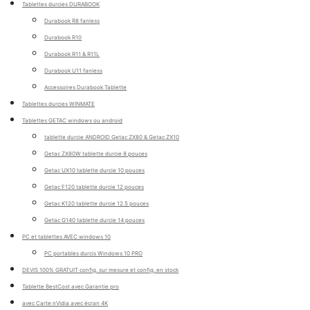
Tablettes durcies DURABOOK
Durabook R8 fanless
Durabook R10
Durabook R11 & R11L
Durabook U11 fanless
Accessoires Durabook Tablette
Tablettes durcies WINMATE
Tablettes GETAC windows ou android
tablette durcie ANDROID Getac ZX80 & Getac ZX10
Getac ZX80W tablette durcie 8 pouces
Getac UX10 tablette durcie 10 pouces
Getac F120 tablette durcie 12 pouces
Getac K120 tablette durcie 12.5 pouces
Getac G140 tablette durcie 14 pouces
PC et tablettes AVEC windows 10
PC portables durcis Windows 10 PRO
DEVIS 100% GRATUIT config. sur mesure et config. en stock
Tablette BestCost avec Garantie pro
avec Carte nVidia avec écran 4K