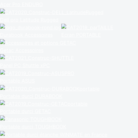
Acer Pro ENDURO
Dell pro Latitude Rugged
Durabook Accessoires
Ecran PORTABLE
Getac Accessoires
Panel PC Shuttle xPC
Portable ASUS
Portable durci DURABOOK
Portable durci GETAC
Portable durci TOUGHBOOK