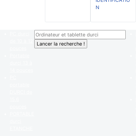
IDENTIFICATIO
N
PC durci
de 10 à 12
pouces
Portable
durci 13 à
14 pouces
PC
portable
DURCI de
15.6
pouces
PORTABLE
durci
ETANCHE