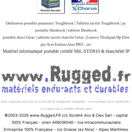
Ordinateur portable panasonic Toughbook | Tablette tactile Toughbook | pc
portable Durabook | tablette Durabook
portable durci Getac | tablette tactile étanche Getac | Lenovo Thinkpad Hp Elite
pro Acer Enduro Asus PRO ...
etc
Matériel informatique portable certifié MiL-STD810 & étanchéité IP
Société 100% Française
https://panasonic.net/cns/pc est le site officiel toughbook® toughpad® - www.twinhead.com.tw durabook® -
www.getac.com pc portables tablettes getac
©2003-2026 www
.
Rugged
.
FR c/o Société
A
oc & Cies Sarl - capital
100% Français - siren 449036540 - tva intracommunautaire
Entreprise 100% Française - rcs Grasse (ex Nice) - Alpes Maritimes