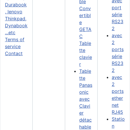
avec
ble
port
Conv
série
ertibl
RS23
e
2
GETA
avec
C
Terms of
2
Table
service
ports
tte
Contact
série
clavie
RS23
r
2
Table
avec
tte
2
Panas
ports
onic
ether
avec
net
Clavi
RJ45
er
Statio
détac
n
hable