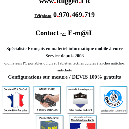
.
.
www
Rugged
FR
.
.
.
0
970
469
719
Téléphone
Contact
E-m@iL
par
Spécialiste Français en matériel informatique mobile
à votre
Service depuis 2003
ordinateurs PC portables durcis et Tablettes tactiles durcies étanches
antichoc
antichute
Configurations sur mesure
/ DEVIS 100% gratuits