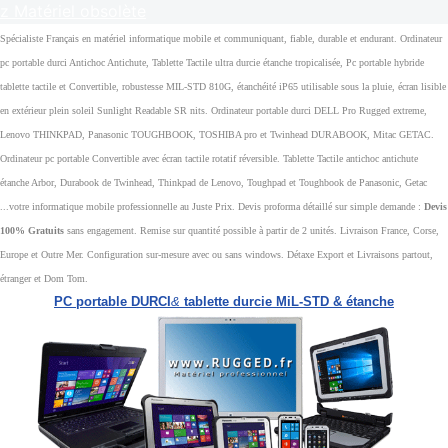
z Matériel obsolète
Spécialiste Français en matériel informatique mobile et communiquant, fiable, durable et endurant. Ordinateur
pc portable durci Antichoc Antichute, Tablette Tactile ultra durcie étanche tropicalisée, Pc portable hybride
tablette tactile et Convertible, robustesse MIL-STD 810G, étanchéité iP65 utilisable sous la pluie, écran lisible
en extérieur plein soleil Sunlight Readable SR nits. Ordinateur portable durci DELL Pro Rugged extreme,
Lenovo THINKPAD, Panasonic TOUGHBOOK, TOSHIBA pro et Twinhead DURABOOK, Mitac GETAC.
Ordinateur pc portable Convertible avec écran tactile rotatif réversible. Tablette Tactile antichoc antichute
étanche Arbor, Durabook de Twinhead, Thinkpad de Lenovo, Toughpad et Toughbook de Panasonic, Getac
...votre informatique mobile professionnelle au Juste Prix. Devis proforma détaillé sur simple demande :
Devis
100% Gratuits
sans engagement. Remise sur quantité possible à partir de 2 unités. Livraison France, Corse,
Europe et Outre Mer. Configuration sur-mesure avec ou sans windows. Détaxe Export et Livraisons partout,
étranger et Dom Tom.
PC portable DURCI
&
tablette durcie MiL-STD & étanche