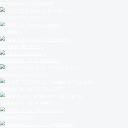
Portable durci WINMATE
Portable DYNABOOK
Portable HP
Portable THINKPAD
Tablette durcie DURABOOK
Tablette durcie GETAC
Tablette durcie TOUGHBOOK
Tablette durcie WINMATE
Tablette ZEBRA