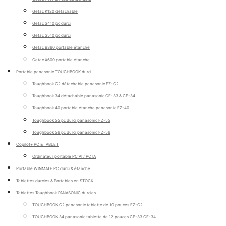
Getac K120 détachable
Getac S410 pc durci
Getac S510 pc durci
Getac B360 portable étanche
Getac X600 portable étanche
Portable panasonic TOUGHBOOK durci
Toughbook G2 détachable panasonic FZ-G2
Toughbook 34 détachable panasonic CF-33 & CF-34
Toughbook 40 portable étanche panasonic FZ-40
Toughbook 55 pc durci panasonic FZ-55
Toughbook 56 pc durci panasonic FZ-56
Copilot+ PC & TABLET
Ordinateur portable PC AI / PC IA
Portable WINMATE PC durci & étanche
Tablettes durcies & Portables en STOCK
Tablettes Toughbook PANASONIC durcies
TOUGHBOOK G2 panasonic tablette de 10 pouces FZ-G2
TOUGHBOOK 34 panasonic tablette de 12 pouces CF-33 CF-34