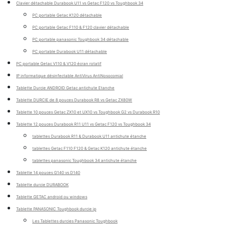
Clavier détachable Durabook U11 vs Getac F120 vs Toughbook 34
PC portable Getac K120 détachable
PC portable Getac F110 & F120 clavier détachable
PC portable panasonic Toughbook 34 détachable
PC portable Durabook U11 détachable
PC portable Getac V110 & V120 écran rotatif
IP informatique désinfectable AntiVirus AntiNosocomial
Tablette Durcie ANDROID Getac antichute Etanche
Tablette DURCIE de 8 pouces Durabook R8 vs Getac ZX80W
Tablette 10 pouces Getac ZX10 et UX10 vs Toughbook G2 vs Durabook R10
Tablette 12 pouces Durabook R11 U11 vs Getac F120 vs Toughbook 34
tablettes Durabook R11 & Durabook U11 antichute étanche
tablettes Getac F110 F120 & Getac K120 antichute étanche
tablettes panasonic Toughbook 34 antichute étanche
Tablette 14 pouces G140 vs D140
Tablette durcie DURABOOK
Tablette GETAC android ou windows
Tablette PANASONIC Toughbook durcie ip
Les Tablettes durcies Panasonic Toughbook