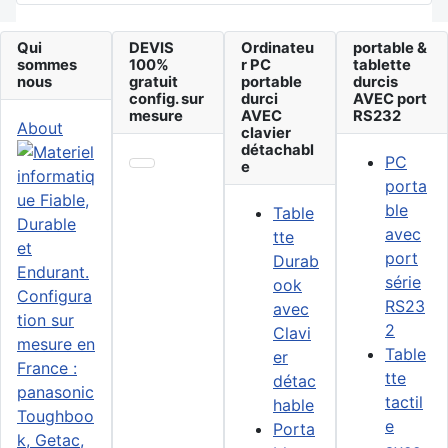
Qui
DEVIS
Ordinateu
portable &
sommes
100%
r PC
tablette
nous
gratuit
portable
durcis
config. sur
durci
AVEC port
mesure
AVEC
RS232
About
clavier
détachabl
PC
e
porta
ble
Table
avec
tte
port
Durab
série
ook
RS23
avec
2
Clavi
Table
er
tte
détac
tactil
hable
e
Porta