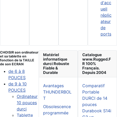
d'acc
ueil
réplic
ateur
de
ports
CHOISIR son ordinateur
Matériel
Catalogue
et sa tablette en
informatique
www.Rugged.F
fonction de la TAILLE
durci Robuste
R 100%
de son ECRAN
Fiable &
Français.
de 6 à 8
Durable
Depuis 2004
POUCES
de 9 à 10
Avantages
Comparatif
POUCES
THUNDERBOL
Portable
Ordinateur
T
DURCI de 14
10 pouces
pouces
Obsolescence
durci
Durabook S14i
programmée
Tablette