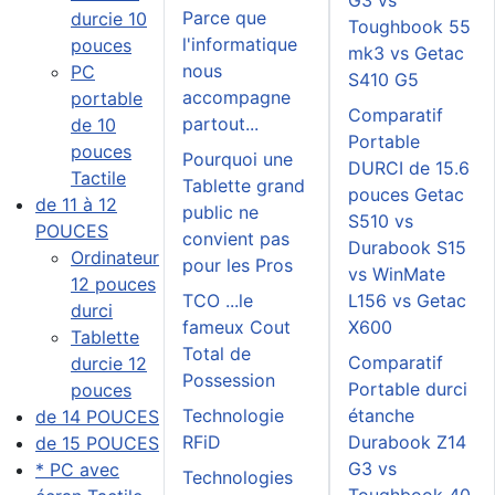
G3 vs
Parce que
durcie 10
Toughbook 55
l'informatique
pouces
mk3 vs Getac
nous
PC
S410 G5
accompagne
portable
Comparatif
partout...
de 10
Portable
pouces
Pourquoi une
DURCI de 15.6
Tactile
Tablette grand
pouces Getac
de 11 à 12
public ne
S510 vs
POUCES
convient pas
Durabook S15
Ordinateur
pour les Pros
vs WinMate
12 pouces
TCO ...le
L156 vs Getac
durci
fameux Cout
X600
Tablette
Total de
Comparatif
durcie 12
Possession
Portable durci
pouces
Technologie
étanche
de 14 POUCES
RFiD
Durabook Z14
de 15 POUCES
G3 vs
* PC avec
Technologies