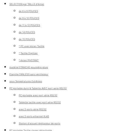
SELECTION par TAILLE d'écran
de 6 à 8 POUCES
de 9 à 10 POUCES
de 11 à 12 POUCES
de 14 POUCES
de 15 POUCES
* PC avec écran Tactile
* Tactile Digitizer
* écran PIVOTANT
matériel ETANCHE poussière pluie
Etanche FANLESS sans ventilateur
sous Températures Extrêmes
PC portable durci & Tablette AVEC port serie RS232
PC portable avec port série RS232
Tablette tactile avec port série RS232
avec 2 ports série RS232
avec 2 ports ethernet RJ45
Station d'accueil réplicateur de ports
PC portable Tactile clavier détachable