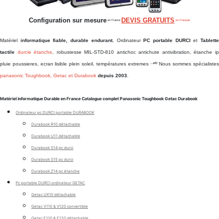
Configuration sur mesure
DEVIS GRATUITS
en France
en Français
Matériel
informatique fiable, durable endurant.
Ordinateur
PC portable DURCI
et
Tablett
tactile
durcie étanche
, robustesse MIL-STD-810 antichoc antichute antivibration, étanche i
...etc
pluie poussieres, ecran lisible plein soleil, températures extremes
Nous sommes spécialiste
panasonic Toughbook, Getac et Durabook
depuis 2003
.
Matériel informatique Durable en France Catalogue complet Panasonic Toughbook Getac Durabook
Ordinateur pc DURCI portable DURABOOK
Durabook R10 détachable
Durabook U11 détachable
Durabook S14 pc durci
Durabook S15 pc durci
Durabook Z14 pc étanche
Pc portable DURCI ordinateur GETAC
Getac UX10 détachable
Getac V110 & V120 convertible
Getac F110 & F120 détachable