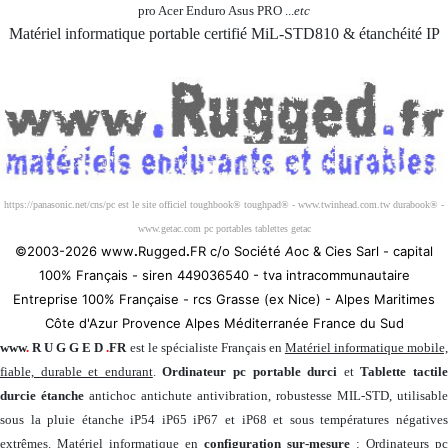
pro Acer Enduro Asus PRO ...
etc
Matériel informatique portable certifié MiL-STD810 & étanchéité IP
Société 100% Française
https://panasonic.net/cns/pc est le site officiel toughbook® toughpad® - www.twinhead.com.tw durabook® -
www.getac.com pc portables tablettes getac
©2003-2026 www
.
Rugged
.
FR c/o Société
A
oc & Cies Sarl - capital
100% Français - siren 449036540 - tva intracommunautaire
Entreprise 100% Française - rcs Grasse (ex Nice) - Alpes Maritimes
Côte d'Azur Provence Alpes Méditerranée France du Sud
www
.
R U G G E D
.
FR
est le spécialiste Français en
Matériel informatique mobile
fiable, durable et endurant
.
Ordinateur pc portable durci
et
Tablette tactil
durcie étanche
antichoc antichute antivibration, robustesse MIL-STD, utilisable
sous la pluie étanche iP54 iP65 iP67 et iP68 et sous températures négatives
extrêmes. Matériel informatique en
configuration sur-mesure
: Ordinateurs pc