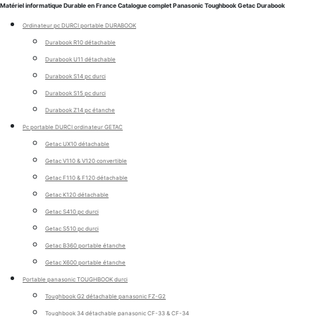
Matériel informatique Durable en France Catalogue complet Panasonic Toughbook Getac Durabook
Ordinateur pc DURCI portable DURABOOK
Durabook R10 détachable
Durabook U11 détachable
Durabook S14 pc durci
Durabook S15 pc durci
Durabook Z14 pc étanche
Pc portable DURCI ordinateur GETAC
Getac UX10 détachable
Getac V110 & V120 convertible
Getac F110 & F120 détachable
Getac K120 détachable
Getac S410 pc durci
Getac S510 pc durci
Getac B360 portable étanche
Getac X600 portable étanche
Portable panasonic TOUGHBOOK durci
Toughbook G2 détachable panasonic FZ-G2
Toughbook 34 détachable panasonic CF-33 & CF-34