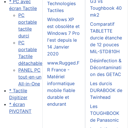
G3 vs
* PC avec
Technologies
Toughbook 40
écran Tactile
Tactiles
mk2
PC
Windows XP
portable
Comparatif
est obsolète et
tactile
TABLETTE
Windows 7 Pro
durci
durcie étanche
l'est depuis le
PC
de 12 pouces
14 Janvier
portable
MiL-STD810H
2020
Tactile
Désinfection &
www.Rugged.F
détachable
Décontaminati
R France -
PANEL PC
on des GETAC
Matériel
tout-en-un
informatique
Les durcis
All-in-One
mobile fiable
DURABOOK de
* Tactile
durable et
Twinhead
Digitizer
endurant
* écran
Les
PIVOTANT
TOUGHBOOK
de Panasonic