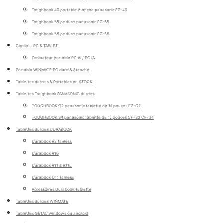
Toughbook 40 portable étanche panasonic FZ-40
Toughbook 55 pc durci panasonic FZ-55
Toughbook 56 pc durci panasonic FZ-56
Copilot+ PC & TABLET
Ordinateur portable PC AI / PC IA
Portable WINMATE PC durci & étanche
Tablettes durcies & Portables en STOCK
Tablettes Toughbook PANASONIC durcies
TOUGHBOOK G2 panasonic tablette de 10 pouces FZ-G2
TOUGHBOOK 34 panasonic tablette de 12 pouces CF-33 CF-34
Tablettes durcies DURABOOK
Durabook R8 fanless
Durabook R10
Durabook R11 & R11L
Durabook U11 fanless
Accessoires Durabook Tablette
Tablettes durcies WINMATE
Tablettes GETAC windows ou android