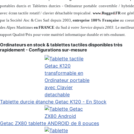
portables durcis et Tablettes durcies - Ordinateur portable convertible / hybride
avec écran tactile rotatif / clavier détachable tropicalisé.
www
.
Rugged
.
FR
est gér
par la Société
A
oc & Cies Sarl depuis 2003,
entreprise 100% Française
au coeu
des
A
lpes Maritimes
en FRANCE
du Sud
à votre Service depuis 2003
. Le meilleu
rapport Qualité/Prix pour votre matériel informatique durable et très endurant.
Ordinateurs en stock & tablettes tactiles disponibles très
rapidement - Configurations sur-mesure
Tablette durcie étanche Getac K120 - En Stock
Getac ZX80 tablette ANDROID de 8 pouces