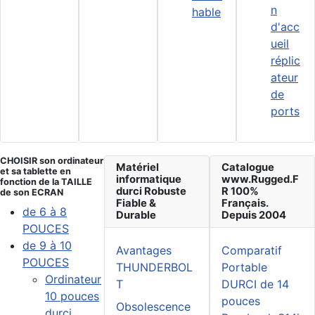
n
hable
d'acc
ueil
réplic
ateur
de
ports
CHOISIR son ordinateur
Matériel
Catalogue
et sa tablette en
informatique
www.Rugged.F
fonction de la TAILLE
durci Robuste
R 100%
de son ECRAN
Fiable &
Français.
de 6 à 8
Durable
Depuis 2004
POUCES
de 9 à 10
Avantages
Comparatif
POUCES
THUNDERBOL
Portable
Ordinateur
T
DURCI de 14
10 pouces
pouces
Obsolescence
durci