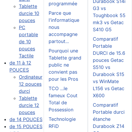
Durabook S14i
programmée
Tablette
G3 vs
Parce que
durcie 10
Toughbook 55
l'informatique
pouces
mk3 vs Getac
nous
PC
S410 G5
accompagne
portable
Comparatif
partout...
de 10
Portable
pouces
Pourquoi une
DURCI de 15.6
Tactile
Tablette grand
pouces Getac
de 11 à 12
public ne
S510 vs
POUCES
convient pas
Durabook S15
Ordinateur
pour les Pros
vs WinMate
12 pouces
TCO ...le
L156 vs Getac
durci
fameux Cout
X600
Tablette
Total de
Comparatif
durcie 12
Possession
Portable durci
pouces
Technologie
étanche
de 14 POUCES
RFiD
Durabook Z14
de 15 POUCES