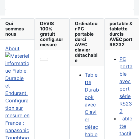
Qui
DEVIS
Ordinateu
portable &
sommes
100%
r PC
tablette
nous
gratuit
portable
durcis
config. sur
durci
AVEC port
mesure
AVEC
RS232
About
clavier
détachabl
PC
e
porta
ble
Table
avec
tte
port
Durab
série
ook
RS23
avec
2
Clavi
Table
er
tte
détac
tactil
hable