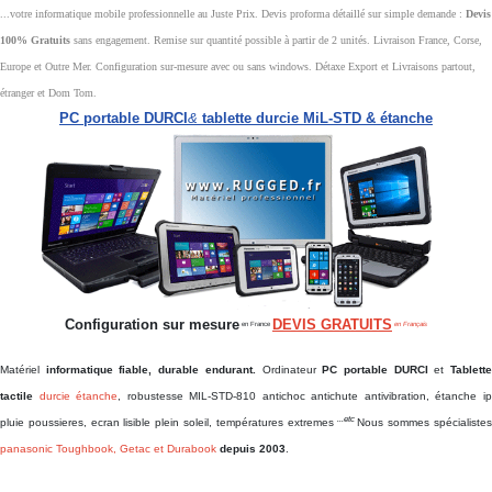
...votre informatique mobile professionnelle au Juste Prix. Devis proforma détaillé sur simple demande :
Devis
100% Gratuits
sans engagement. Remise sur quantité possible à partir de 2 unités. Livraison France, Corse,
Europe et Outre Mer. Configuration sur-mesure avec ou sans windows. Détaxe Export et Livraisons partout,
étranger et Dom Tom.
PC portable DURCI
&
tablette durcie MiL-STD & étanche
Configuration sur mesure
DEVIS GRATUITS
en France
en Français
Matériel
informatique fiable, durable endurant.
Ordinateur
PC portable DURCI
et
Tablett
tactile
durcie étanche
, robustesse MIL-STD-810 antichoc antichute antivibration, étanche i
...etc
pluie poussieres, ecran lisible plein soleil, températures extremes
Nous sommes spécialiste
panasonic Toughbook, Getac et Durabook
depuis 2003
.