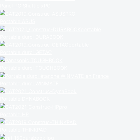
Panel PC Shuttle xPC
Portable ASUS
Portable durci DURABOOK
Portable durci GETAC
Portable durci TOUGHBOOK
Portable durci WINMATE
Portable DYNABOOK
Portable HP
Portable THINKPAD