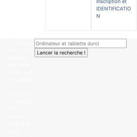
Inscription et
IDENTIFICATIO
N
PC durci
de 10 à 12
pouces
Portable
durci 13 à
14 pouces
PC
portable
DURCI de
15.6
pouces
PORTABLE
durci