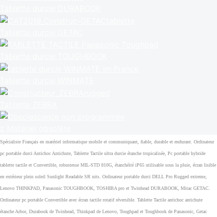
Tablette durcie DURABOOK
Tablette durcie GETAC
Tablette durcie TOUGHBOOK
Tablette durcie WINMATE
Tablette ZEBRA
z Matériel obsolète
Spécialiste Français en matériel informatique mobile et communiquant, fiable, durable et endurant. Ordinateur
pc portable durci Antichoc Antichute, Tablette Tactile ultra durcie étanche tropicalisée, Pc portable hybride
tablette tactile et Convertible, robustesse MIL-STD 810G, étanchéité iP65 utilisable sous la pluie, écran lisible
en extérieur plein soleil Sunlight Readable SR nits. Ordinateur portable durci DELL Pro Rugged extreme,
Lenovo THINKPAD, Panasonic TOUGHBOOK, TOSHIBA pro et Twinhead DURABOOK, Mitac GETAC.
Ordinateur pc portable Convertible avec écran tactile rotatif réversible. Tablette Tactile antichoc antichute
étanche Arbor, Durabook de Twinhead, Thinkpad de Lenovo, Toughpad et Toughbook de Panasonic, Getac