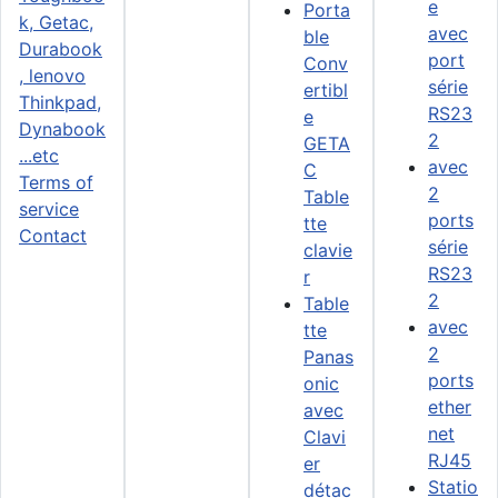
e
Porta
avec
ble
port
Conv
série
ertibl
RS23
e
2
GETA
avec
C
Terms of
2
Table
service
ports
tte
Contact
série
clavie
RS23
r
2
Table
avec
tte
2
Panas
ports
onic
ether
avec
net
Clavi
RJ45
er
Statio
détac