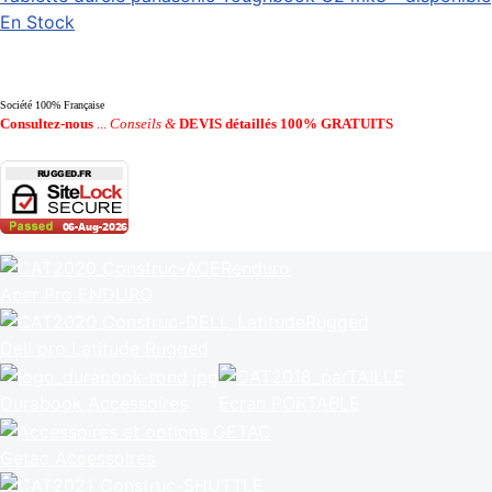
En Stock
Société 100% Française
Consultez-nous
...
Conseils &
DEVIS détaillés 100% GRATUITS
Acer Pro ENDURO
Dell pro Latitude Rugged
Durabook Accessoires
Ecran PORTABLE
Getac Accessoires