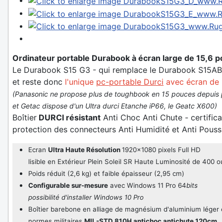
Ordinateur portable Durabook à écran large de 15,6 
Le Durabook S15 G3 - qui remplace le Durabook S15A
et reste donc
l'unique
pc-portable Durci
avec écran de 
(Panasonic ne propose plus de toughbook en 15 pouces depuis 
et Getac dispose d'un Ultra durci Etanche iP66, le Geatc X600)
Boîtier
DURCI résistant
Anti Choc Anti Chute - certifica
protection des connecteurs Anti Humidité et Anti Pous
Ecran
Ultra Haute Résolution
1920x1080 pixels Full HD
lisible en Extérieur Plein Soleil SR Haute Luminosité de 400 o
Poids réduit (2,6 kg) et faible épaisseur (2,95 cm)
Configurable sur-mesure
avec
Windows 11 Pro 64
bits
possibilité d'installer Windows 10 Pro
Boîtier barebone en alliage de magnésium d'aluminium léger e
normes militaires
MIL-STD 810H antichoc antichute 120cm