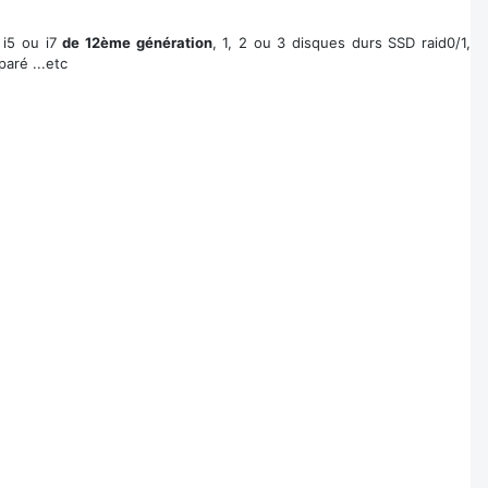
 i5 ou i7
de 12ème génération
, 1, 2 ou 3 disques durs SSD raid0/1,
aré ...etc