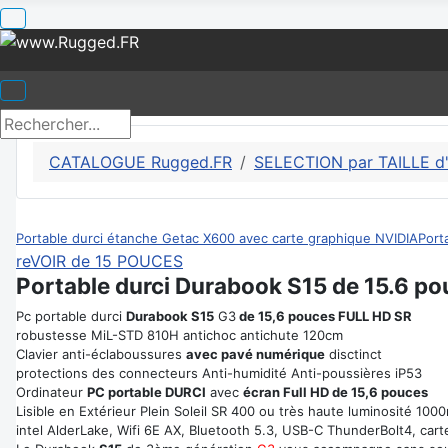
CATALOGUE Rugged.FR
SELECTION par TAILLE d
Portable durci étanche Getac X600 avec carte graphique NVIDIA
Port
reVOIR de 15 POUCES
Portable durci Durabook S15 de 15.6 p
Pc portable durci
Durabook S15
G3
de 15,6 pouces FULL HD SR
robustesse MiL-STD 810H antichoc antichute 120cm
Clavier anti-éclaboussures
avec pavé numérique
disctinct
protections des connecteurs Anti-humidité Anti-poussières iP53
Ordinateur
PC portable DURCI
avec
écran Full HD de 15,6 pouces
Lisible en Extérieur Plein Soleil SR 400 ou très haute luminosité 1000
intel AlderLake, Wifi 6E AX, Bluetooth 5.3, USB-C ThunderBolt4, carte