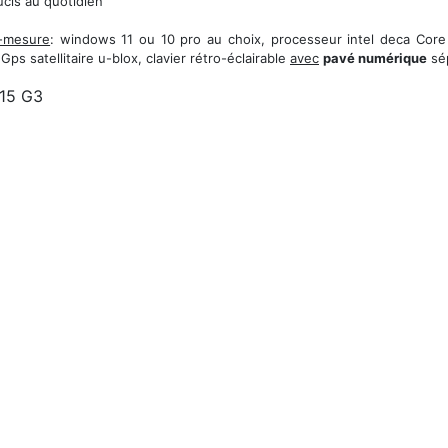
is au quotidien
r-mesure
: windows 11 ou 10 pro au choix, processeur intel deca Core
s satellitaire u-blox, clavier rétro-éclairable
avec
pavé numérique
sép
15 G3