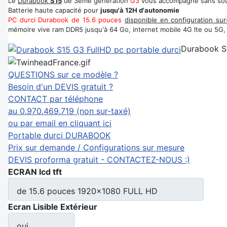
Le
Durabook
S15
de 3ème génération
G3
vous accompagne sans souc
Batterie haute capacité pour
jusqu'à 12H d'autonomie
PC durci Durabook de 15.6 pouces
disponible en configuration su
mémoire vive ram DDR5 jusqu'à 64 Go, internet mobile 4G lte ou 5G, Gp
Durabook S
QUESTIONS sur ce modèle ?
Besoin d'un DEVIS gratuit ?
CONTACT par téléphone
au 0.970.469.719 (non sur-taxé)
ou par email en cliquant ici
Portable durci DURABOOK
Prix sur demande / Configurations sur mesure
DEVIS proforma gratuit - CONTACTEZ-NOUS :)
ECRAN lcd tft
de 15.6 pouces 1920x1080 FULL HD
Ecran Lisible Extérieur
oui