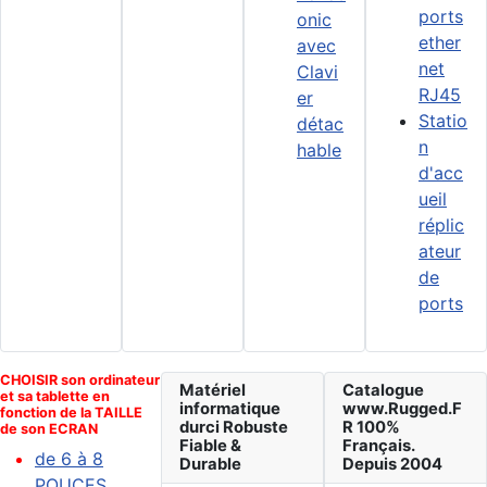
ports
onic
ether
avec
net
Clavi
RJ45
er
Statio
détac
n
hable
d'acc
ueil
réplic
ateur
de
ports
CHOISIR son ordinateur
Matériel
Catalogue
et sa tablette en
informatique
www.Rugged.F
fonction de la TAILLE
durci Robuste
R 100%
de son ECRAN
Fiable &
Français.
de 6 à 8
Durable
Depuis 2004
POUCES