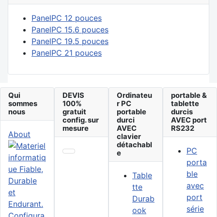
PanelPC 12 pouces
PanelPC 15.6 pouces
PanelPC 19.5 pouces
PanelPC 21 pouces
Qui
DEVIS
Ordinateu
portable &
sommes
100%
r PC
tablette
nous
gratuit
portable
durcis
config. sur
durci
AVEC port
mesure
AVEC
RS232
About
clavier
détachabl
PC
e
porta
ble
Table
avec
tte
port
Durab
série
ook