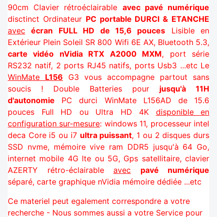
90cm Clavier rétroéclairable
avec pavé numérique
disctinct Ordinateur
PC portable DURCI & ETANCHE
avec
écran FULL HD de 15,6 pouces
Lisible en
Extérieur Plein Soleil SR 800 Wifi 6E AX, Bluetooth 5.3,
carte vidéo nVidia RTX A2000 MXM
, port série
RS232 natif, 2 ports RJ45 natifs, ports Usb3 ...etc Le
WinMate
L156
G3
vous accompagne partout sans
soucis ! Double Batteries pour
jusqu'à 11H
d'autonomie
PC durci WinMate L156AD de 15.6
pouces Full HD ou Ultra HD 4K
disponible en
configuration sur-mesure
: windows 11, processeur intel
deca Core i5 ou i7
ultra puissant
, 1 ou 2 disques durs
SSD nvme, mémoire vive ram DDR5 jusqu'à 64 Go,
internet mobile 4G lte ou 5G, Gps satellitaire, clavier
AZERTY rétro-éclairable
avec
pavé numérique
séparé, carte graphique nVidia mémoire dédiée ...etc
Ce materiel peut egalement correspondre a votre
recherche - Nous sommes aussi a votre Service pour