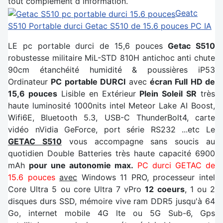
tout complement d information.
Geatc
S510
Portable durci Getac S510 de 15.6 pouces PC IA
LE pc portable durci de 15,6 pouces
Getac S510
robustesse militaire MiL-STD 810H antichoc anti chute
90cm étanchéité humidité & poussières iP53
Ordinateur
PC portable DURCI
avec
écran Full HD de
15,6 pouces
Lisible en Extérieur
Plein Soleil SR
très
haute luminosité 1000nits intel Meteor Lake AI Boost,
Wifi6E, Bluetooth 5.3, USB-C ThunderBolt4, carte
vidéo nVidia GeForce, port série RS232 ...etc Le
GETAC S510
vous accompagne sans soucis au
quotidien Double Batteries très haute capacité 6900
mAh
pour une autonomie max.
PC durci GETAC de
15.6 pouces
avec
Windows 11 PRO, processeur intel
Core Ultra 5 ou core Ultra 7 vPro
12 coeurs
, 1 ou 2
disques durs SSD, mémoire vive ram DDR5 jusqu'à 64
Go, internet mobile 4G lte ou 5G Sub-6, Gps