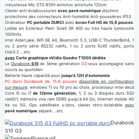
robustesse MiL-STD 810H antichoc antichute 120cm
Clavier anti-éclaboussures
avec pavé numérique
disctinct
protections des connecteurs Anti-humidité Anti-poussières iP53
Ordinateur
PC portable DURCI
avec
écran Full HD de 15,6 pouces
Lisible en Extérieur Plein Soleil SR 400 ou très haute luminosité
1000nits
intel AlderLake, Wifi 6E AX, Bluetooth 5.3, USB-C ThunderBolt4, 1
ou 2 ports série RS232 natifs, 1 ou 2 ports RJ45 natifs, ports
Usb3.2 ...etc
avec
Carte graphique nVidia Quadro T1000 dédiée
Le
Durabook
S15
de 3ème génération
G3
vous accompagne sans
soucis au quotidien
Batterie haute capacité pour
jusqu'à 12H d'autonomie
PC durci Durabook de 15.6 pouces
disponible en configuration
sur-mesure
: windows 11 ou 10 pro au choix, processeur intel deca
Core i5 ou i7
de 12ème génération
, 1, 2 ou 3 disques durs SSD
raid0/1, mémoire vive ram DDR5 jusqu'à 64 Go, internet mobile 4G
lte ou 5G, Gps satellitaire u-blox, clavier rétro-éclairable
avec
pavé numérique
séparé ...etc
Durabook
S15 G3