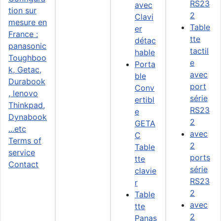
RS23
avec
2
Clavi
Table
er
tte
détac
tactil
hable
e
Porta
avec
ble
port
Conv
série
ertibl
RS23
e
2
GETA
avec
C
Terms of
2
Table
service
ports
tte
Contact
série
clavie
RS23
r
2
Table
avec
tte
2
Panas