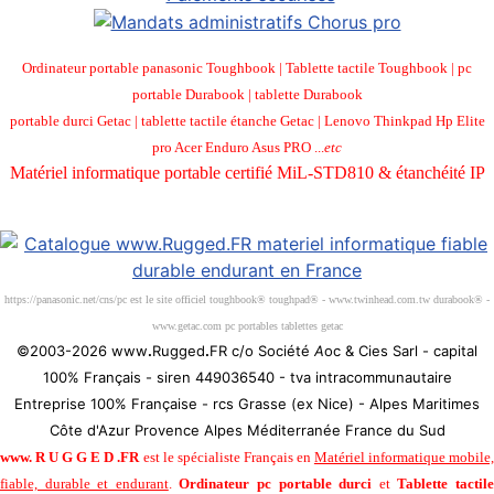
Ordinateur portable panasonic Toughbook | Tablette tactile Toughbook | pc
portable Durabook | tablette Durabook
portable durci Getac | tablette tactile étanche Getac | Lenovo Thinkpad Hp Elite
pro Acer Enduro Asus PRO ...
etc
Matériel informatique portable certifié MiL-STD810 & étanchéité IP
Société 100% Française
https://panasonic.net/cns/pc est le site officiel toughbook® toughpad® - www.twinhead.com.tw durabook® -
www.getac.com pc portables tablettes getac
©2003-2026 www
.
Rugged
.
FR c/o Société
A
oc & Cies Sarl - capital
100% Français - siren 449036540 - tva intracommunautaire
Entreprise 100% Française - rcs Grasse (ex Nice) - Alpes Maritimes
Côte d'Azur Provence Alpes Méditerranée France du Sud
www
.
R U G G E D
.
FR
est le spécialiste Français en
Matériel informatique mobile
fiable, durable et endurant
.
Ordinateur pc portable durci
et
Tablette tactil