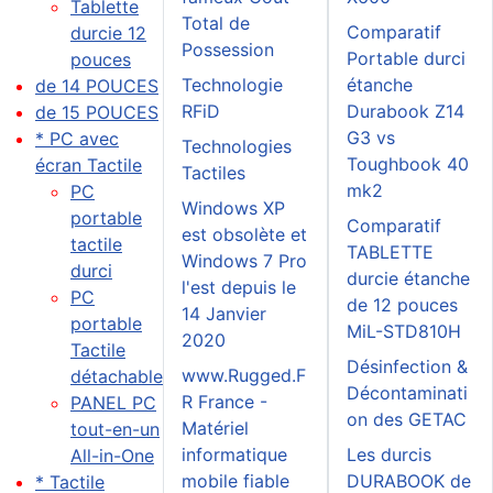
Tablette
Total de
Comparatif
durcie 12
Possession
Portable durci
pouces
Technologie
étanche
de 14 POUCES
RFiD
Durabook Z14
de 15 POUCES
G3 vs
* PC avec
Technologies
Toughbook 40
écran Tactile
Tactiles
mk2
PC
Windows XP
portable
Comparatif
est obsolète et
tactile
TABLETTE
Windows 7 Pro
durci
durcie étanche
l'est depuis le
PC
de 12 pouces
14 Janvier
portable
MiL-STD810H
2020
Tactile
Désinfection &
www.Rugged.F
détachable
Décontaminati
R France -
PANEL PC
on des GETAC
Matériel
tout-en-un
informatique
Les durcis
All-in-One
mobile fiable
DURABOOK de
* Tactile