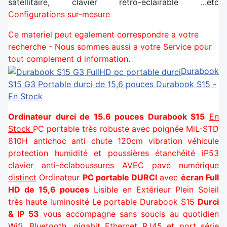
satellitaire, clavier rétro-éclairable ...etc
Configurations sur-mesure
Ce materiel peut egalement correspondre a votre
recherche - Nous sommes aussi a votre Service pour
tout complement d information.
Durabook
S15 G3
Portable durci de 15,6 pouces Durabook S15 -
En Stock
Ordinateur durci de 15.6 pouces Durabook S15
En
Stock
PC portable très robuste avec poignée MiL-STD
810H antichoc anti chute 120cm vibration véhicule
protection humidité et poussières étanchéité iP53
clavier anti-éclaboussures
AVEC pavé numérique
distinct
Ordinateur
PC portable DURCI
avec
écran Full
HD de 15,6 pouces
Lisible en Extérieur Plein Soleil
très haute luminosité Le portable Durabook S15
Durci
& IP 53
vous accompagne sans soucis au quotidien
Wifi, Bluetooth, gigabit Ethernet RJ45 et port série