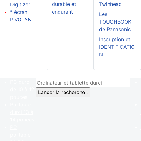
durable et
Twinhead
Digitizer
endurant
* écran
Les
PIVOTANT
TOUGHBOOK
de Panasonic
Inscription et
IDENTIFICATIO
N
PC durci
de 10 à 12
pouces
Portable
durci 13 à
14 pouces
PC
portable