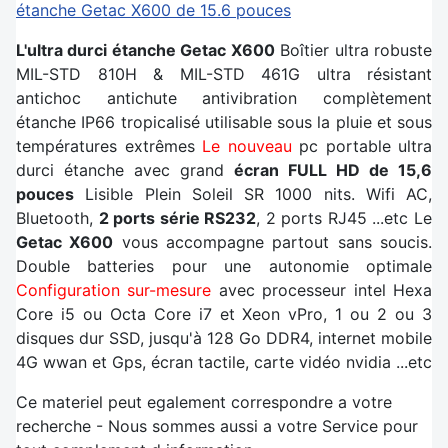
étanche Getac X600 de 15.6 pouces
L'ultra durci étanche Getac X600
Boîtier ultra robuste
MIL-STD 810H & MIL-STD 461G ultra résistant
antichoc antichute antivibration complètement
étanche IP66 tropicalisé utilisable sous la pluie et sous
températures extrêmes
Le nouveau
pc portable ultra
durci étanche avec grand
écran FULL HD de 15,6
pouces
Lisible Plein Soleil SR 1000 nits. Wifi AC,
Bluetooth,
2 ports série RS232
, 2 ports RJ45 ...etc Le
Getac X600
vous accompagne partout sans soucis.
Double batteries pour une autonomie optimale
Configuration sur-mesure
avec processeur intel Hexa
Core i5 ou Octa Core i7 et Xeon vPro, 1 ou 2 ou 3
disques dur SSD, jusqu'à 128 Go DDR4, internet mobile
4G wwan et Gps, écran tactile, carte vidéo nvidia ...etc
Ce materiel peut egalement correspondre a votre
recherche - Nous sommes aussi a votre Service pour