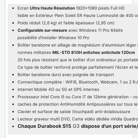
Ecran
Ultra Haute Résolution
1920x1080 pixels Full HD
lisible en Extérieur Plein Soleil SR Haute Luminosité de 400 o
Poids réduit (2,6 kg) et faible épaisseur (2,95 cm)
Configurable sur-mesure
avec
Windows 11 Pro 64
bits
possibilité d'installer Windows 10 Pro
Boîtier barebone en alliage de magnésium d'aluminium léger e
normes militaires
MIL-STD 810H antichoc antichute 120cm
20 fois plus résistant que le boîtier d'un ordinateur pc portab
Ce type de boîtier renforcé protège parfaitement l'écran et l
Boitier barebone durci avec poignée de transport
Connectique complète : WiFi6, Bluetooth, Webcam, 1 ou 2 RJ4
internet Mobile 4G ou 5G et GPS internes
Processeur intel Core i5 ou Core i7 de 12ème génération - c
caches de protection AntiHumidité Antipoussières sur tous le
Clavier et surface de saisie (touchpad) anti-éclaboussure
Lecteur graveur multi DVD, Carte vidéo dédiée nVidia Quadro
Chaque Durabook S15
G3
dispose d'un port séri