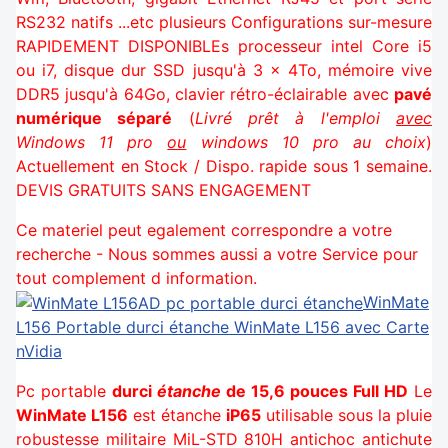
RS232 natifs ...etc plusieurs
Configurations sur-mesure
RAPIDEMENT DISPONIBLEs
processeur intel Core i5
ou i7, disque dur SSD jusqu'à 3 x 4To, mémoire vive
DDR5 jusqu'à 64Go, clavier rétro-éclairable avec
pavé
numérique séparé
(
Livré prêt à l'emploi
avec
Windows 11 pro
ou
windows 10 pro au choix
)
Actuellement en Stock / Dispo. rapide sous 1 semaine.
DEVIS GRATUITS SANS ENGAGEMENT
Ce materiel peut egalement correspondre a votre
recherche - Nous sommes aussi a votre Service pour
tout complement d information.
WinMate
L156
Portable durci étanche WinMate L156 avec Carte
nVidia
Pc portable
durci
étanche
de 15,6 pouces Full HD
Le
WinMate L156
est étanche
iP65
utilisable sous la pluie
robustesse militaire MiL-STD 810H antichoc antichute