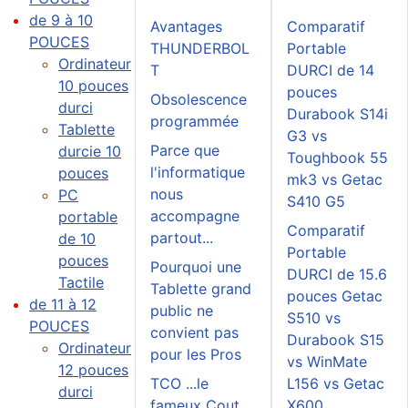
de 9 à 10
Avantages
Comparatif
POUCES
THUNDERBOL
Portable
Ordinateur
T
DURCI de 14
10 pouces
pouces
Obsolescence
durci
Durabook S14i
programmée
Tablette
G3 vs
Parce que
durcie 10
Toughbook 55
l'informatique
pouces
mk3 vs Getac
nous
PC
S410 G5
accompagne
portable
Comparatif
partout...
de 10
Portable
pouces
Pourquoi une
DURCI de 15.6
Tactile
Tablette grand
pouces Getac
de 11 à 12
public ne
S510 vs
POUCES
convient pas
Durabook S15
Ordinateur
pour les Pros
vs WinMate
12 pouces
TCO ...le
L156 vs Getac
durci
fameux Cout
X600