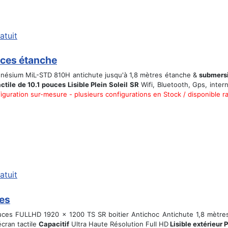
atuit
uces étanche
agnésium MiL-STD 810H antichute jusqu'à 1,8 mètres étanche &
submersi
ctile de 10.1 pouces Lisible Plein Soleil SR
Wifi, Bluetooth, Gps, inte
iguration sur-mesure - plusieurs configurations en Stock / disponible 
atuit
ces
ouces FULLHD 1920 x 1200 TS SR boitier Antichoc Antichute 1,8 mètre
écran tactile
Capacitif
Ultra Haute Résolution Full HD
Lisible extérieur 