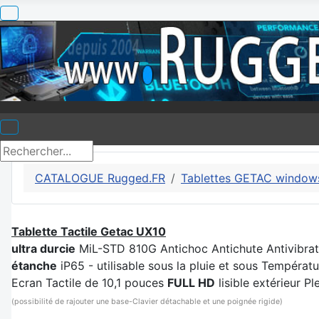
CATALOGUE Rugged.FR
Tablettes GETAC window
Tablette Tactile Getac UX10
ultra durcie
MiL-STD 810G Antichoc Antichute Antivibrat
étanche
iP65 - utilisable sous la pluie et sous Températ
Ecran Tactile de 10,1 pouces
FULL HD
lisible extérieur Pl
(possibilité de rajouter une base-Clavier détachable et une poignée rigide)