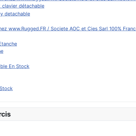
clavier détachable
he
ible En Stock
 Stock
rcis