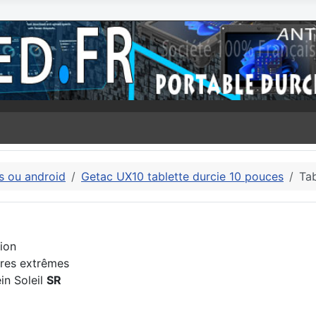
s ou android
Getac UX10 tablette durcie 10 pouces
Ta
ion
ures extrêmes
ein Soleil
SR