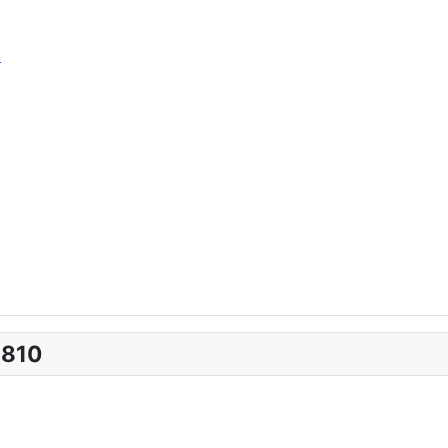
k
-810