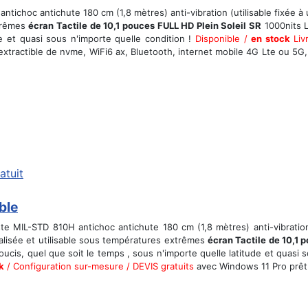
tichoc antichute 180 cm (1,8 mètres) anti-vibration (utilisable fixée à 
xtrêmes
écran Tactile de 10,1 pouces FULL HD Plein Soleil SR
1000nits L
de et quasi sous n'importe quelle condition !
Disponible /
en stock
Liv
tractible de nvme, WiFi6 ax, Bluetooth, internet mobile 4G Lte ou 5G,
atuit
ble
te MIL-STD 810H antichoc antichute 180 cm (1,8 mètres) anti-vibratio
icalisée et utilisable sous températures extrêmes
écran Tactile de 10,1 
s, quel que soit le temps , sous n'importe quelle latitude et quasi sou
k
/ Configuration sur-mesure / DEVIS gratuits
avec Windows 11 Pro prêt 