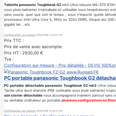
Tablette panasonic Toughbook G2
mk3 Ultra robuste MIL-STD 810H an
sous pluie battante) tropicalisée et utilisable sous températures e
sans soucis, quel que soit le temps , sous n'importe quelle latitu
processeur intel Ultra Core 5, 16Go ou 32Go DDR5, Disque dur SSD ex
gigabit lan ...etc
Configuration sur mesure
disponible à partir de
Prix TTC :
Prix de vente avec escompte:
Prix HT :
2930,00 €
Tva :
Configuration sur-mesure - Prix détaillés - DEVIS 100%gr
PC portable panasonic Toughbook G2 détacha
PC portable détachable panasonic Toughbook G2 mk3
Ultra robus
Tactile ultra durci étanche iP66 (utilisable sous pluie battante) trop
son clavier détachable
vous accompagnera vraiment partout sans souci
ou véritable ordinateur pc portable
plusieurs configurations en Stoc
Configuration sur mesure
disponible à partir de