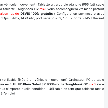
un véhicule mouvement) Tablette ultra durcie étanche iP66 (utilisable
a tablette
Toughbook G2
mk3
vous accompagnera vraiment partout
raison rapide
DEVIS 100% gratuits
/ Configuration sur-mesure avec
 dGps u-blox, RFiD nfc, port série RS232, 1 ou 2 ports RJ45 Ethernet
n (utilisable fixée à un véhicule mouvement) Ordinateur PC portable
pouces FULL HD Plein Soleil SR
1000nits Le
Toughbook G2
mk3
avce
s n'importe quelle condition ! Utilisable en tant que tablette tactile
à l'emploi