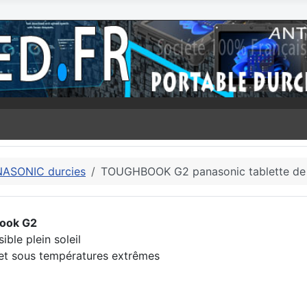
NASONIC durcies
TOUGHBOOK G2 panasonic tablette de
book G2
ible plein soleil
e et sous températures extrêmes