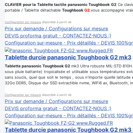
CLAVIER pour la Tablette tactile panasonic Toughbook G2
Ce clavi
portable / Tablette détachable
Toughbook
G2
vous accompagne vraim
Configuration sur mesure
disponible à partir de
Prix sur demande / Configurations sur mesure
DEVIS proforma gratuit - CONTACTEZ-NOUS :)
Configuration sur-mesure - Prix détaillés - DEVIS 100%gr
Tablette durcie panasonic Toughbook G2 mk3
Tablette panasonic Toughbook G2
mk3 Ultra robuste MIL-STD 810H an
sous pluie battante) tropicalisée et utilisable sous températures e
sans soucis, quel que soit le temps , sous n'importe quelle latitude 
32Go DDR5, Disque dur SSD extractible nvme, WiFi6 ax, Bluetooth, int
Configuration sur mesure
disponible à partir de
Prix sur demande / Configurations sur mesure
DEVIS proforma gratuit - CONTACTEZ-NOUS :)
Configuration sur-mesure - Prix détaillés - DEVIS 100%gr
Tablette durcie panasonic Toughbook G2 mk3 -