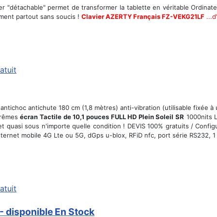
er "détachable" permet de transformer la tablette en véritable Ordinat
ent partout sans soucis !
Clavier AZERTY Français FZ-VEKG21LF
...
atuit
tichoc antichute 180 cm (1,8 mètres) anti-vibration (utilisable fixée à 
xtrêmes
écran Tactile de 10,1 pouces FULL HD Plein Soleil SR
1000nits L
et quasi sous n'importe quelle condition !
DEVIS 100% gratuits / Config
ernet mobile 4G Lte ou 5G, dGps u-blox, RFiD nfc, port série RS232, 1 o
atuit
 disponible En Stock