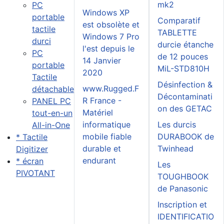
mk2
PC
Windows XP
portable
Comparatif
est obsolète et
tactile
TABLETTE
Windows 7 Pro
durci
durcie étanche
l'est depuis le
PC
de 12 pouces
14 Janvier
portable
MiL-STD810H
2020
Tactile
Désinfection &
www.Rugged.F
détachable
Décontaminati
R France -
PANEL PC
on des GETAC
Matériel
tout-en-un
informatique
Les durcis
All-in-One
mobile fiable
DURABOOK de
* Tactile
durable et
Twinhead
Digitizer
endurant
* écran
Les
PIVOTANT
TOUGHBOOK
de Panasonic
Inscription et
IDENTIFICATIO