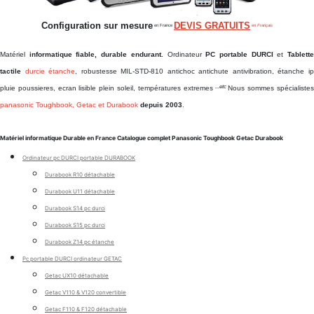
Configuration sur mesure
DEVIS GRATUITS
en France
en Français
Matériel
informatique fiable, durable endurant.
Ordinateur
PC portable DURCI
et
Tablett
tactile
durcie étanche
, robustesse MIL-STD-810 antichoc antichute antivibration, étanche i
...etc
pluie poussieres, ecran lisible plein soleil, températures extremes
Nous sommes spécialiste
panasonic Toughbook, Getac et Durabook
depuis 2003
.
Matériel informatique Durable en France Catalogue complet Panasonic Toughbook Getac Durabook
Ordinateur pc DURCI portable DURABOOK
Durabook R10 détachable
Durabook U11 détachable
Durabook S14 pc durci
Durabook S15 pc durci
Durabook Z14 pc étanche
Pc portable DURCI ordinateur GETAC
Getac UX10 détachable
Getac V110 & V120 convertible
Getac F110 & F120 détachable