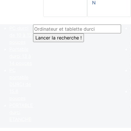
N
PC durci
de 10 à 12
pouces
Portable
durci 13 à
14 pouces
PC
portable
DURCI de
15.6
pouces
PORTABLE
durci
ETANCHE