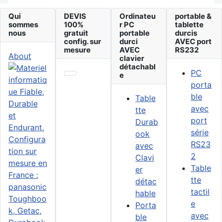
Qui
DEVIS
Ordinateu
portable &
sommes
100%
r PC
tablette
nous
gratuit
portable
durcis
config. sur
durci
AVEC port
mesure
AVEC
RS232
About
clavier
détachabl
PC
e
porta
ble
Table
avec
tte
port
Durab
série
ook
RS23
avec
2
Clavi
Table
er
tte
détac
tactil
hable
e
Porta
avec
ble