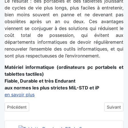
Le résultat : des portables et des tablettes jouissant
de cycles de vie plus longs, plus faciles à entretenir,
bien moins souvent en panne et ne devenant pas
obsolètes après un an ou deux. Ces avantages
viennent se conjuguer à des solutions qui réduisent le
coût total de possession, qui évitent aux
départements informatiques de devoir régulièrement
renouveler l’ensemble des outils informatiques, et qui
sont plus respectueuses de l’environnement.
Matériel informatique (ordinateurs pc portabels et
tablettes tactiles)
Fiable, Durable et très Endurant
aux normes les plus strictes MiL-STD et iP
en savoir plus
Article précédent : Windows XP est obsolète et Windows 7 Pro l'
Article sui
Précédent
Suivant