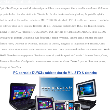
z Matériel obsolète
Spécialiste Français en matériel informatique mobile et communiquant, fiable, durable et endurant. Ordinateur
pc portable durci Antichoc Antichute, Tablette Tactile ultra durcie étanche tropicalisée, Pc portable hybride
tablette tactile et Convertible, robustesse MIL-STD 810G, étanchéité iP65 utilisable sous la pluie, écran lisible
en extérieur plein soleil Sunlight Readable SR nits. Ordinateur portable durci DELL Pro Rugged extreme,
Lenovo THINKPAD, Panasonic TOUGHBOOK, TOSHIBA pro et Twinhead DURABOOK, Mitac GETAC.
Ordinateur pc portable Convertible avec écran tactile rotatif réversible. Tablette Tactile antichoc antichute
étanche Arbor, Durabook de Twinhead, Thinkpad de Lenovo, Toughpad et Toughbook de Panasonic, Getac
...votre informatique mobile professionnelle au Juste Prix. Devis proforma détaillé sur simple demande :
Devis
100% Gratuits
sans engagement. Remise sur quantité possible à partir de 2 unités. Livraison France, Corse,
Europe et Outre Mer. Configuration sur-mesure avec ou sans windows. Détaxe Export et Livraisons partout,
étranger et Dom Tom.
PC portable DURCI
&
tablette durcie MiL-STD & étanche