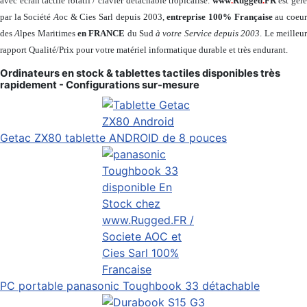
avec écran tactile rotatif / clavier détachable tropicalisé.
www
.
Rugged
.
FR
est gér
par la Société
A
oc & Cies Sarl depuis 2003,
entreprise 100% Française
au coeu
des
A
lpes Maritimes
en FRANCE
du Sud
à votre Service depuis 2003
. Le meilleu
rapport Qualité/Prix pour votre matériel informatique durable et très endurant.
Ordinateurs en stock & tablettes tactiles disponibles très
rapidement - Configurations sur-mesure
Getac ZX80 tablette ANDROID de 8 pouces
PC portable panasonic Toughbook 33 détachable