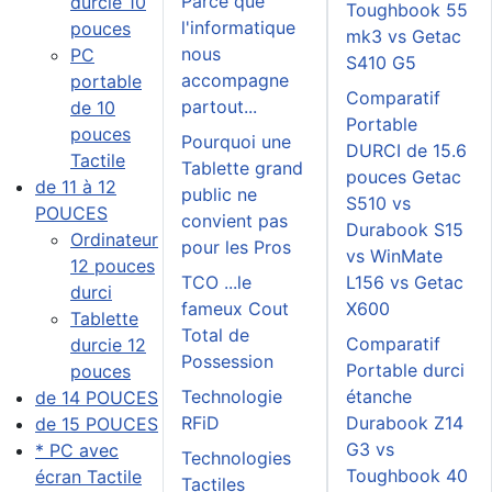
Parce que
durcie 10
Toughbook 55
l'informatique
pouces
mk3 vs Getac
nous
PC
S410 G5
accompagne
portable
Comparatif
partout...
de 10
Portable
pouces
Pourquoi une
DURCI de 15.6
Tactile
Tablette grand
pouces Getac
de 11 à 12
public ne
S510 vs
POUCES
convient pas
Durabook S15
Ordinateur
pour les Pros
vs WinMate
12 pouces
TCO ...le
L156 vs Getac
durci
fameux Cout
X600
Tablette
Total de
Comparatif
durcie 12
Possession
Portable durci
pouces
Technologie
étanche
de 14 POUCES
RFiD
Durabook Z14
de 15 POUCES
G3 vs
* PC avec
Technologies
Toughbook 40
écran Tactile
Tactiles