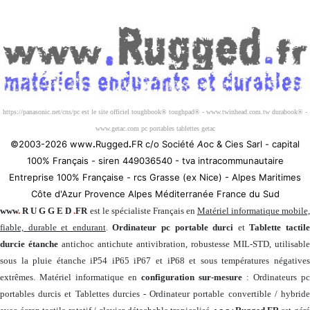
Société 100% Française
https://panasonic.net/cns/pc est le site officiel toughbook® toughpad® - www.twinhead.com.tw durabook® -
www.getac.com pc portables tablettes getac
©2003-2026 www
.
Rugged
.
FR c/o Société
A
oc & Cies Sarl - capital
100% Français - siren 449036540 - tva intracommunautaire
Entreprise 100% Française - rcs Grasse (ex Nice) - Alpes Maritimes
Côte d'Azur Provence Alpes Méditerranée France du Sud
www
.
R U G G E D
.
FR
est le spécialiste Français en
Matériel informatique mobile
fiable, durable et endurant
.
Ordinateur pc portable durci
et
Tablette tactil
durcie étanche
antichoc antichute antivibration, robustesse MIL-STD, utilisable
sous la pluie étanche iP54 iP65 iP67 et iP68 et sous températures négatives
extrêmes. Matériel informatique en
configuration sur-mesure
: Ordinateurs pc
portables durcis et Tablettes durcies - Ordinateur portable convertible / hybride