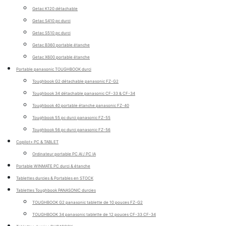
Getac K120 détachable
Getac S410 pc durci
Getac S510 pc durci
Getac B360 portable étanche
Getac X600 portable étanche
Portable panasonic TOUGHBOOK durci
Toughbook G2 détachable panasonic FZ-G2
Toughbook 34 détachable panasonic CF-33 & CF-34
Toughbook 40 portable étanche panasonic FZ-40
Toughbook 55 pc durci panasonic FZ-55
Toughbook 56 pc durci panasonic FZ-56
Copilot+ PC & TABLET
Ordinateur portable PC AI / PC IA
Portable WINMATE PC durci & étanche
Tablettes durcies & Portables en STOCK
Tablettes Toughbook PANASONIC durcies
TOUGHBOOK G2 panasonic tablette de 10 pouces FZ-G2
TOUGHBOOK 34 panasonic tablette de 12 pouces CF-33 CF-34