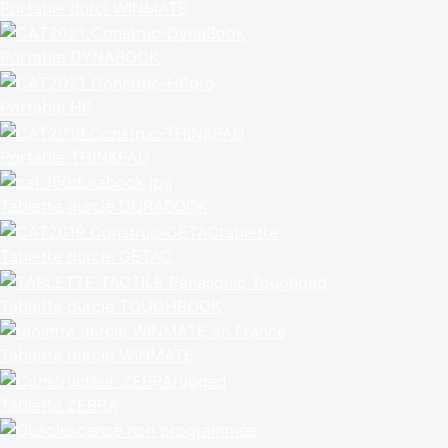
Portable durci WINMATE
Portable DYNABOOK
Portable HP
Portable THINKPAD
Tablette durcie DURABOOK
Tablette durcie GETAC
Tablette durcie TOUGHBOOK
Tablette durcie WINMATE
Tablette ZEBRA