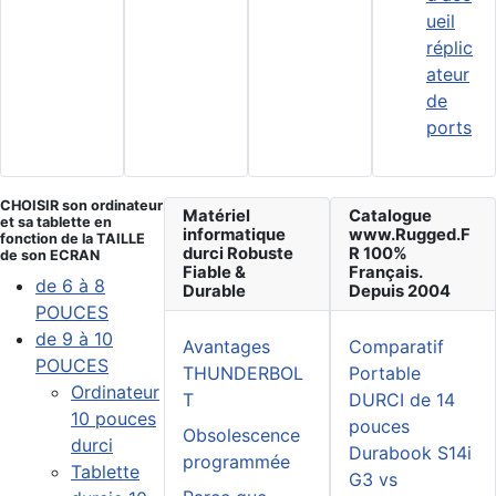
ueil
réplic
ateur
de
ports
CHOISIR son ordinateur
Matériel
Catalogue
et sa tablette en
informatique
www.Rugged.F
fonction de la TAILLE
durci Robuste
R 100%
de son ECRAN
Fiable &
Français.
de 6 à 8
Durable
Depuis 2004
POUCES
de 9 à 10
Avantages
Comparatif
POUCES
THUNDERBOL
Portable
Ordinateur
T
DURCI de 14
10 pouces
pouces
Obsolescence
durci
Durabook S14i
programmée
Tablette
G3 vs