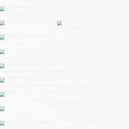
Acer Pro ENDURO
Dell pro Latitude Rugged
Durabook Accessoires
Ecran PORTABLE
Getac Accessoires
Panel PC Shuttle xPC
Portable ASUS
Portable durci DURABOOK
Portable durci GETAC
Portable durci TOUGHBOOK