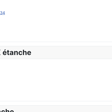
-34
 étanche
nche