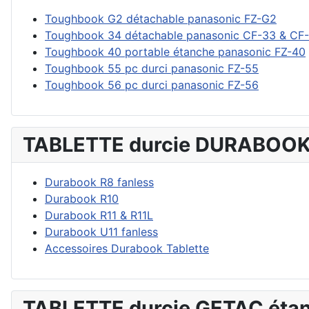
Toughbook G2 détachable panasonic FZ-G2
Toughbook 34 détachable panasonic CF-33 & CF
Toughbook 40 portable étanche panasonic FZ-40
Toughbook 55 pc durci panasonic FZ-55
Toughbook 56 pc durci panasonic FZ-56
TABLETTE durcie DURABOOK
Durabook R8 fanless
Durabook R10
Durabook R11 & R11L
Durabook U11 fanless
Accessoires Durabook Tablette
TABLETTE durcie GETAC éta