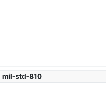
k
 mil-std-810