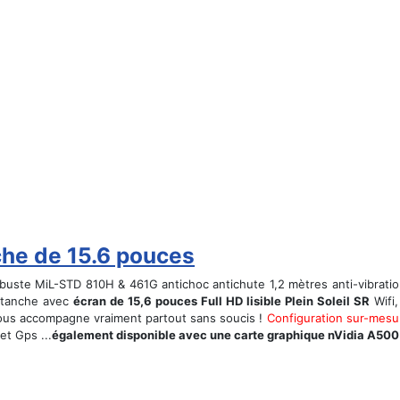
che de 15.6 pouces
obuste MiL-STD 810H & 461G antichoc antichute 1,2 mètres anti-vibratio
 étanche avec
écran de 15,6 pouces Full HD lisible Plein Soleil SR
Wifi,
ous accompagne vraiment partout sans soucis !
Configuration sur-mesu
t Gps ...
également disponible avec une carte graphique nVidia A500