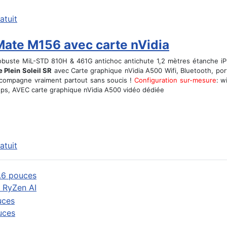
atuit
Mate M156 avec carte nVidia
robuste MiL-STD 810H & 461G antichoc antichute 1,2 mètres étanche iP6
e Plein Soleil SR
avec Carte graphique nVidia A500 Wifi, Bluetooth, por
compagne vraiment partout sans soucis !
Configuration sur-mesure
: w
Gps, AVEC carte graphique nVidia A500 vidéo dédiée
atuit
 RyZen AI
uces