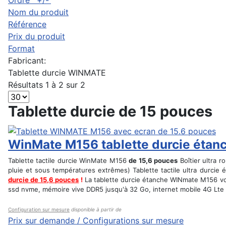
Ordre ' +/-'
Nom du produit
Référence
Prix du produit
Format
Fabricant:
Tablette durcie WINMATE
Résultats 1 à 2 sur 2
Tablette durcie de 15 pouces
WinMate M156 tablette durcie étan
Tablette tactile durcie WinMate M156
de 15,6 pouces
Boîtier ultra r
pluie et sous températures extrêmes) Tablette tactile ultra durcie
durcie de 15,6 pouces
!
La tablette durcie étanche WINmate M156 v
ssd nvme, mémoire vive DDR5 jusqu'à 32 Go, internet mobile 4G Lte e
Configuration sur mesure
disponible à partir de
Prix sur demande / Configurations sur mesure