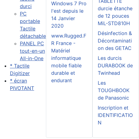
TABLETTE
Windows 7 Pro
durci
durcie étanche
l'est depuis le
PC
de 12 pouces
14 Janvier
portable
MiL-STD810H
2020
Tactile
Désinfection &
www.Rugged.F
détachable
Décontaminati
R France -
PANEL PC
on des GETAC
Matériel
tout-en-un
informatique
Les durcis
All-in-One
mobile fiable
DURABOOK de
* Tactile
durable et
Twinhead
Digitizer
endurant
* écran
Les
PIVOTANT
TOUGHBOOK
de Panasonic
Inscription et
IDENTIFICATIO
N