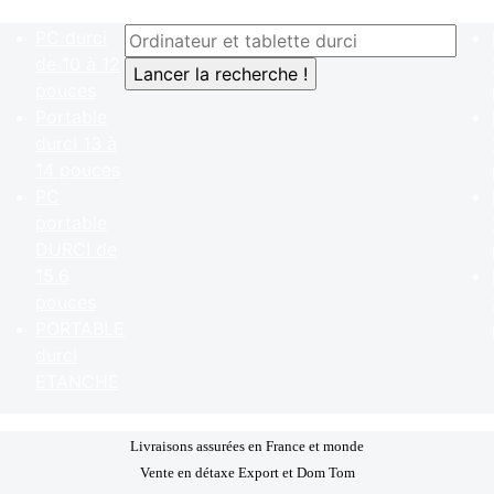
PC durci
de 10 à 12
pouces
Portable
durci 13 à
14 pouces
PC
portable
DURCI de
15.6
pouces
PORTABLE
durci
ETANCHE
Livraisons assurées en France et monde
Vente en détaxe Export et Dom Tom