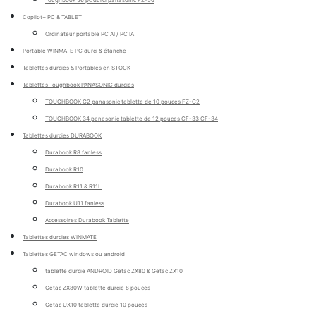
Copilot+ PC & TABLET
Ordinateur portable PC AI / PC IA
Portable WINMATE PC durci & étanche
Tablettes durcies & Portables en STOCK
Tablettes Toughbook PANASONIC durcies
TOUGHBOOK G2 panasonic tablette de 10 pouces FZ-G2
TOUGHBOOK 34 panasonic tablette de 12 pouces CF-33 CF-34
Tablettes durcies DURABOOK
Durabook R8 fanless
Durabook R10
Durabook R11 & R11L
Durabook U11 fanless
Accessoires Durabook Tablette
Tablettes durcies WINMATE
Tablettes GETAC windows ou android
tablette durcie ANDROID Getac ZX80 & Getac ZX10
Getac ZX80W tablette durcie 8 pouces
Getac UX10 tablette durcie 10 pouces