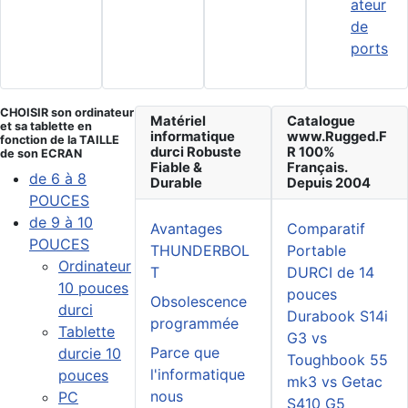
ateur
de
ports
CHOISIR son ordinateur
Matériel
Catalogue
et sa tablette en
informatique
www.Rugged.F
fonction de la TAILLE
durci Robuste
R 100%
de son ECRAN
Fiable &
Français.
de 6 à 8
Durable
Depuis 2004
POUCES
de 9 à 10
Avantages
Comparatif
POUCES
THUNDERBOL
Portable
Ordinateur
T
DURCI de 14
10 pouces
pouces
Obsolescence
durci
Durabook S14i
programmée
Tablette
G3 vs
Parce que
durcie 10
Toughbook 55
l'informatique
pouces
mk3 vs Getac
nous
PC
S410 G5