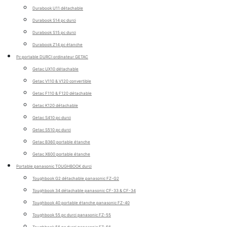
Durabook U11 détachable
Durabook S14 pc durci
Durabook S15 pc durci
Durabook Z14 pc étanche
Pc portable DURCI ordinateur GETAC
Getac UX10 détachable
Getac V110 & V120 convertible
Getac F110 & F120 détachable
Getac K120 détachable
Getac S410 pc durci
Getac S510 pc durci
Getac B360 portable étanche
Getac X600 portable étanche
Portable panasonic TOUGHBOOK durci
Toughbook G2 détachable panasonic FZ-G2
Toughbook 34 détachable panasonic CF-33 & CF-34
Toughbook 40 portable étanche panasonic FZ-40
Toughbook 55 pc durci panasonic FZ-55
Toughbook 56 pc durci panasonic FZ-56