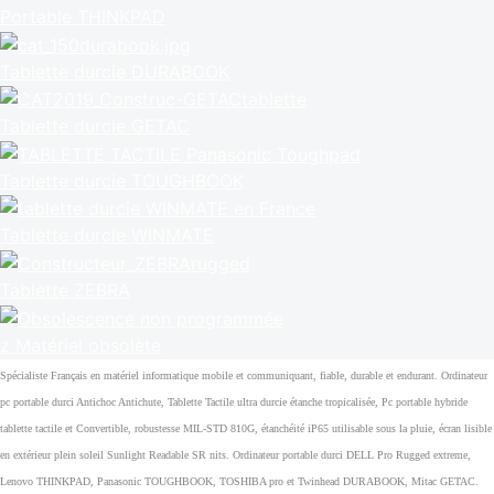
Portable THINKPAD
Tablette durcie DURABOOK
Tablette durcie GETAC
Tablette durcie TOUGHBOOK
Tablette durcie WINMATE
Tablette ZEBRA
z Matériel obsolète
Spécialiste Français en matériel informatique mobile et communiquant, fiable, durable et endurant. Ordinateur
pc portable durci Antichoc Antichute, Tablette Tactile ultra durcie étanche tropicalisée, Pc portable hybride
tablette tactile et Convertible, robustesse MIL-STD 810G, étanchéité iP65 utilisable sous la pluie, écran lisible
en extérieur plein soleil Sunlight Readable SR nits. Ordinateur portable durci DELL Pro Rugged extreme,
Lenovo THINKPAD, Panasonic TOUGHBOOK, TOSHIBA pro et Twinhead DURABOOK, Mitac GETAC.