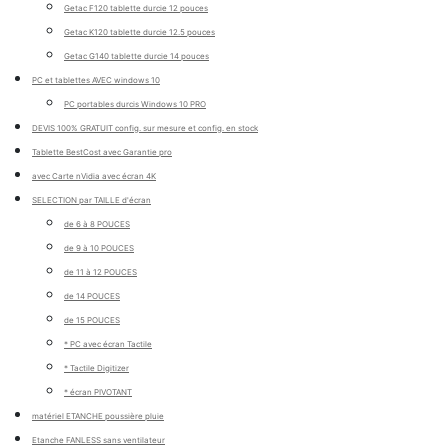
Getac F120 tablette durcie 12 pouces
Getac K120 tablette durcie 12.5 pouces
Getac G140 tablette durcie 14 pouces
PC et tablettes AVEC windows 10
PC portables durcis Windows 10 PRO
DEVIS 100% GRATUIT config. sur mesure et config. en stock
Tablette BestCost avec Garantie pro
avec Carte nVidia avec écran 4K
SELECTION par TAILLE d'écran
de 6 à 8 POUCES
de 9 à 10 POUCES
de 11 à 12 POUCES
de 14 POUCES
de 15 POUCES
* PC avec écran Tactile
* Tactile Digitizer
* écran PIVOTANT
matériel ETANCHE poussière pluie
Etanche FANLESS sans ventilateur