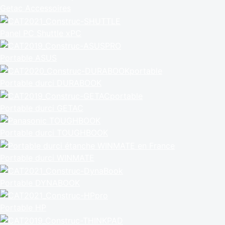
Getac Accessoires
Panel PC Shuttle xPC
Portable ASUS
Portable durci DURABOOK
Portable durci GETAC
Portable durci TOUGHBOOK
Portable durci WINMATE
Portable DYNABOOK
Portable HP