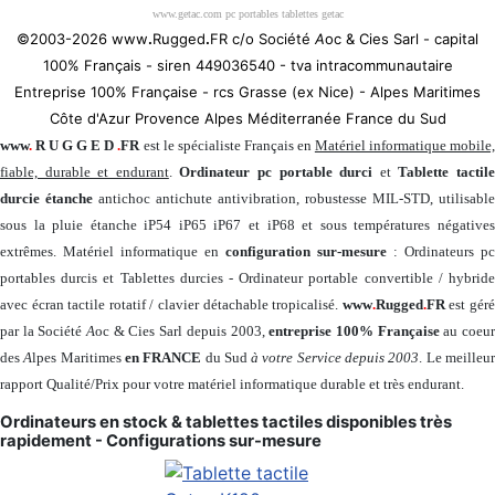
www.getac.com pc portables tablettes getac
©2003-2026 www
.
Rugged
.
FR c/o Société
A
oc & Cies Sarl - capital
100% Français - siren 449036540 - tva intracommunautaire
Entreprise 100% Française - rcs Grasse (ex Nice) - Alpes Maritimes
Côte d'Azur Provence Alpes Méditerranée France du Sud
www
.
R U G G E D
.
FR
est le spécialiste Français en
Matériel informatique mobile
fiable, durable et endurant
.
Ordinateur pc portable durci
et
Tablette tactil
durcie étanche
antichoc antichute antivibration, robustesse MIL-STD, utilisable
sous la pluie étanche iP54 iP65 iP67 et iP68 et sous températures négatives
extrêmes. Matériel informatique en
configuration sur-mesure
: Ordinateurs pc
portables durcis et Tablettes durcies - Ordinateur portable convertible / hybride
avec écran tactile rotatif / clavier détachable tropicalisé.
www
.
Rugged
.
FR
est gér
par la Société
A
oc & Cies Sarl depuis 2003,
entreprise 100% Française
au coeu
des
A
lpes Maritimes
en FRANCE
du Sud
à votre Service depuis 2003
. Le meilleu
rapport Qualité/Prix pour votre matériel informatique durable et très endurant.
Ordinateurs en stock & tablettes tactiles disponibles très
rapidement - Configurations sur-mesure