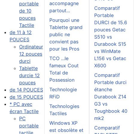
accompagne
portable
Comparatif
partout...
de 10
Portable
pouces
Pourquoi une
DURCI de 15.6
Tactile
Tablette grand
pouces Getac
de 11 à 12
public ne
S510 vs
POUCES
convient pas
Durabook S15
Ordinateur
pour les Pros
vs WinMate
12 pouces
TCO ...le
L156 vs Getac
durci
fameux Cout
X600
Tablette
Total de
Comparatif
durcie 12
Possession
Portable durci
pouces
Technologie
étanche
de 14 POUCES
RFiD
Durabook Z14
de 15 POUCES
G3 vs
* PC avec
Technologies
Toughbook 40
écran Tactile
Tactiles
mk2
PC
Windows XP
portable
Comparatif
est obsolète et
tactile