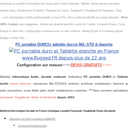
Ordinateur pc portable Convertible avec écran tactile rotatif réversible. Tablette Tactile antichoc antichute
étanche Arbor, Durabook de Twinhead, Thinkpad de Lenovo, Toughpad et Toughbook de Panasonic, Getac
...votre informatique mobile professionnelle au Juste Prix. Devis proforma détaillé sur simple demande :
Devis
100% Gratuits
sans engagement. Remise sur quantité possible à partir de 2 unités. Livraison France, Corse,
Europe et Outre Mer. Configuration sur-mesure avec ou sans windows. Détaxe Export et Livraisons partout,
étranger et Dom Tom.
PC portable DURCI
&
tablette durcie MiL-STD & étanche
Configuration sur mesure
DEVIS GRATUITS
en France
en Français
Matériel
informatique fiable, durable endurant.
Ordinateur
PC portable DURCI
et
Tablett
tactile
durcie étanche
, robustesse MIL-STD-810 antichoc antichute antivibration, étanche i
...etc
pluie poussieres, ecran lisible plein soleil, températures extremes
Nous sommes spécialiste
panasonic Toughbook, Getac et Durabook
depuis 2003
.
Matériel informatique Durable en France Catalogue complet Panasonic Toughbook Getac Durabook
Ordinateur pc DURCI portable DURABOOK
Durabook R10 détachable