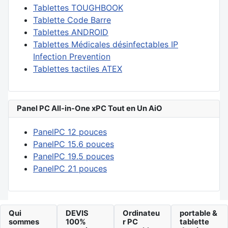
Tablettes TOUGHBOOK
Tablette Code Barre
Tablettes ANDROID
Tablettes Médicales désinfectables IP
Infection Prevention
Tablettes tactiles ATEX
Panel PC All-in-One xPC Tout en Un AiO
PanelPC 12 pouces
PanelPC 15.6 pouces
PanelPC 19.5 pouces
PanelPC 21 pouces
Qui
DEVIS
Ordinateu
portable &
sommes
100%
r PC
tablette