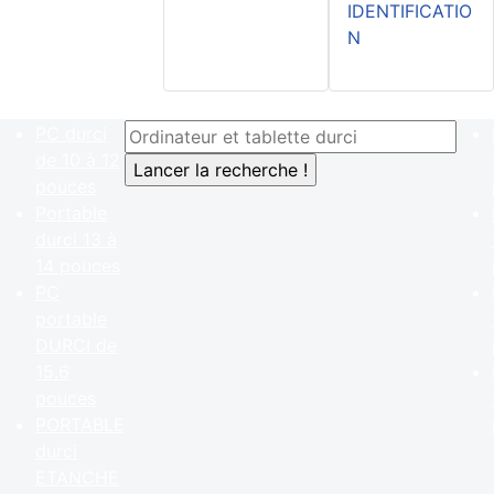
IDENTIFICATIO
N
PC durci
de 10 à 12
pouces
Portable
durci 13 à
14 pouces
PC
portable
DURCI de
15.6
pouces
PORTABLE
durci
ETANCHE