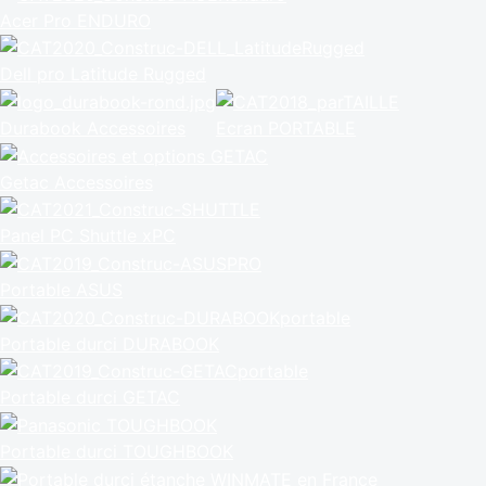
Acer Pro ENDURO
Dell pro Latitude Rugged
Durabook Accessoires
Ecran PORTABLE
Getac Accessoires
Panel PC Shuttle xPC
Portable ASUS
Portable durci DURABOOK
Portable durci GETAC
Portable durci TOUGHBOOK