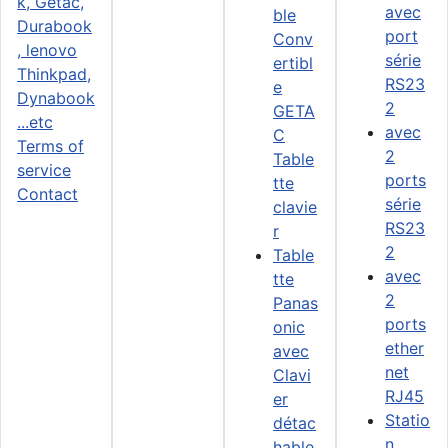
avec
ble
port
Conv
série
ertibl
RS23
e
2
GETA
avec
C
Terms of
2
Table
service
ports
tte
Contact
série
clavie
RS23
r
2
Table
avec
tte
2
Panas
ports
onic
ether
avec
net
Clavi
RJ45
er
Statio
détac
n
hable