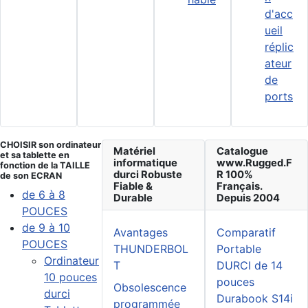
d'acc
ueil
réplic
ateur
de
ports
CHOISIR son ordinateur
Matériel
Catalogue
et sa tablette en
informatique
www.Rugged.F
fonction de la TAILLE
durci Robuste
R 100%
de son ECRAN
Fiable &
Français.
de 6 à 8
Durable
Depuis 2004
POUCES
de 9 à 10
Avantages
Comparatif
POUCES
THUNDERBOL
Portable
Ordinateur
T
DURCI de 14
10 pouces
pouces
Obsolescence
durci
Durabook S14i
programmée