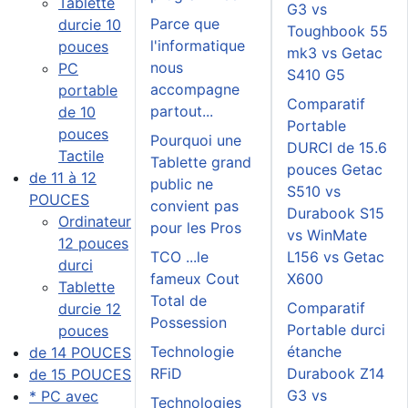
Tablette
G3 vs
Parce que
durcie 10
Toughbook 55
l'informatique
pouces
mk3 vs Getac
nous
PC
S410 G5
accompagne
portable
Comparatif
partout...
de 10
Portable
pouces
Pourquoi une
DURCI de 15.6
Tactile
Tablette grand
pouces Getac
de 11 à 12
public ne
S510 vs
POUCES
convient pas
Durabook S15
Ordinateur
pour les Pros
vs WinMate
12 pouces
TCO ...le
L156 vs Getac
durci
fameux Cout
X600
Tablette
Total de
Comparatif
durcie 12
Possession
Portable durci
pouces
Technologie
étanche
de 14 POUCES
RFiD
Durabook Z14
de 15 POUCES
G3 vs
* PC avec
Technologies