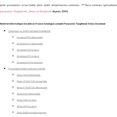
...etc
pluie poussieres, ecran lisible plein soleil, températures extremes
Nous sommes spécialiste
panasonic Toughbook, Getac et Durabook
depuis 2003
.
Matériel informatique Durable en France Catalogue complet Panasonic Toughbook Getac Durabook
Ordinateur pc DURCI portable DURABOOK
Durabook R10 détachable
Durabook U11 détachable
Durabook S14 pc durci
Durabook S15 pc durci
Durabook Z14 pc étanche
Pc portable DURCI ordinateur GETAC
Getac UX10 détachable
Getac V110 & V120 convertible
Getac F110 & F120 détachable
Getac K120 détachable
Getac S410 pc durci
Getac S510 pc durci
Getac B360 portable étanche