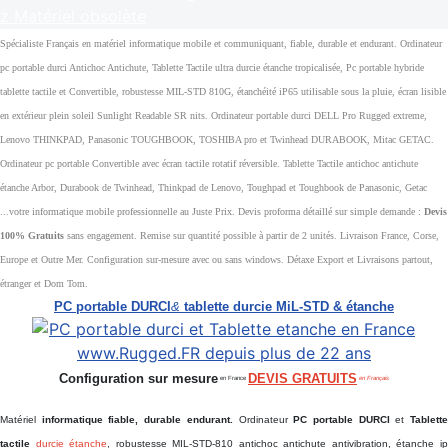
z Matériel obsolète
Spécialiste Français en matériel informatique mobile et communiquant, fiable, durable et endurant. Ordinateur
pc portable durci Antichoc Antichute, Tablette Tactile ultra durcie étanche tropicalisée, Pc portable hybride
tablette tactile et Convertible, robustesse MIL-STD 810G, étanchéité iP65 utilisable sous la pluie, écran lisible
en extérieur plein soleil Sunlight Readable SR nits. Ordinateur portable durci DELL Pro Rugged extreme,
Lenovo THINKPAD, Panasonic TOUGHBOOK, TOSHIBA pro et Twinhead DURABOOK, Mitac GETAC.
Ordinateur pc portable Convertible avec écran tactile rotatif réversible. Tablette Tactile antichoc antichute
étanche Arbor, Durabook de Twinhead, Thinkpad de Lenovo, Toughpad et Toughbook de Panasonic, Getac
...votre informatique mobile professionnelle au Juste Prix. Devis proforma détaillé sur simple demande :
Devis
100% Gratuits
sans engagement. Remise sur quantité possible à partir de 2 unités. Livraison France, Corse,
Europe et Outre Mer. Configuration sur-mesure avec ou sans windows. Détaxe Export et Livraisons partout,
étranger et Dom Tom.
PC portable DURCI
&
tablette durcie MiL-STD & étanche
Configuration sur mesure
DEVIS GRATUITS
en France
en Français
Matériel
informatique fiable, durable endurant.
Ordinateur
PC portable DURCI
et
Tablett
tactile
durcie étanche
, robustesse MIL-STD-810 antichoc antichute antivibration, étanche i