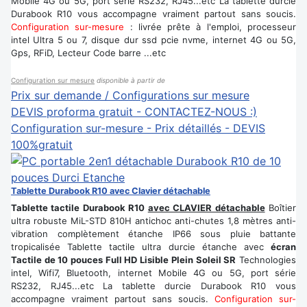
Mobile 4G ou 5G, port série RS232, RJ45...etc La tablette durcie
Durabook R10 vous accompagne vraiment partout sans soucis.
Configuration sur-mesure
: livrée prête à l'emploi, processeur
intel Ultra 5 ou 7, disque dur ssd pcie nvme, internet 4G ou 5G,
Gps, RFiD, Lecteur Code barre ...etc
Configuration sur mesure
disponible à partir de
Prix sur demande / Configurations sur mesure
DEVIS proforma gratuit - CONTACTEZ-NOUS :)
Configuration sur-mesure - Prix détaillés - DEVIS
100%gratuit
Tablette Durabook R10 avec Clavier détachable
Tablette tactile Durabook R10
avec CLAVIER détachable
Boîtier
ultra robuste MiL-STD 810H antichoc anti-chutes 1,8 mètres anti-
vibration complètement étanche IP66 sous pluie battante
tropicalisée Tablette tactile ultra durcie étanche avec
écran
Tactile de 10 pouces Full HD Lisible Plein Soleil SR
Technologies
intel, Wifi7, Bluetooth, internet Mobile 4G ou 5G, port série
RS232, RJ45...etc La tablette durcie Durabook R10 vous
accompagne vraiment partout sans soucis.
Configuration sur-