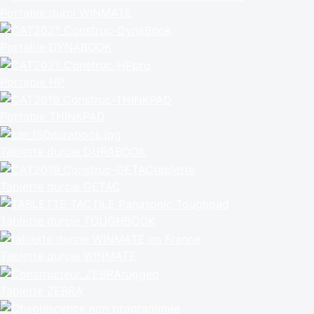
Portable durci WINMATE
Portable DYNABOOK
Portable HP
Portable THINKPAD
Tablette durcie DURABOOK
Tablette durcie GETAC
Tablette durcie TOUGHBOOK
Tablette durcie WINMATE
Tablette ZEBRA