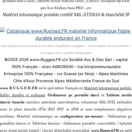
portable durci Getac | tablette tactile étanche Getac | Lenovo Thinkpad Hp Elite
pro Acer Enduro Asus PRO ...
etc
Matériel informatique portable certifié MiL-STD810 & étanchéité IP
Société 100% Française
https://panasonic.net/cns/pc est le site officiel toughbook® toughpad® - www.twinhead.com.tw durabook® -
www.getac.com pc portables tablettes getac
©2003-2026 www
.
Rugged
.
FR c/o Société
A
oc & Cies Sarl - capital
100% Français - siren 449036540 - tva intracommunautaire
Entreprise 100% Française - rcs Grasse (ex Nice) - Alpes Maritimes
Côte d'Azur Provence Alpes Méditerranée France du Sud
www
.
R U G G E D
.
FR
est le spécialiste Français en
Matériel informatique mobile
fiable, durable et endurant
.
Ordinateur pc portable durci
et
Tablette tactil
durcie étanche
antichoc antichute antivibration, robustesse MIL-STD, utilisable
sous la pluie étanche iP54 iP65 iP67 et iP68 et sous températures négatives
extrêmes. Matériel informatique en
configuration sur-mesure
: Ordinateurs pc
portables durcis et Tablettes durcies - Ordinateur portable convertible / hybride
avec écran tactile rotatif / clavier détachable tropicalisé.
www
.
Rugged
.
FR
est gér