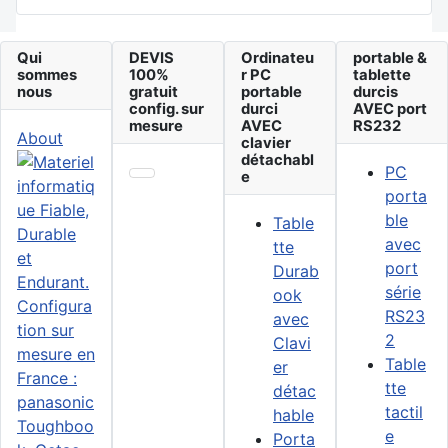
Qui
DEVIS
Ordinateu
portable &
sommes
100%
r PC
tablette
nous
gratuit
portable
durcis
config. sur
durci
AVEC port
mesure
AVEC
RS232
About
clavier
détachabl
PC
e
porta
ble
Table
avec
tte
port
Durab
série
ook
RS23
avec
2
Clavi
Table
er
tte
détac
tactil
hable
e
Porta