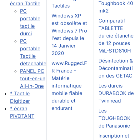
Toughbook 40
écran Tactile
Tactiles
mk2
PC
Windows XP
portable
Comparatif
est obsolète et
tactile
TABLETTE
Windows 7 Pro
durci
durcie étanche
l'est depuis le
PC
de 12 pouces
14 Janvier
portable
MiL-STD810H
2020
Tactile
Désinfection &
www.Rugged.F
détachable
Décontaminati
R France -
PANEL PC
on des GETAC
Matériel
tout-en-un
informatique
Les durcis
All-in-One
mobile fiable
DURABOOK de
* Tactile
durable et
Twinhead
Digitizer
endurant
* écran
Les
PIVOTANT
TOUGHBOOK
de Panasonic
Inscription et