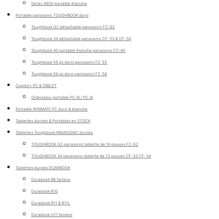
Getac X600 portable étanche
Portable panasonic TOUGHBOOK durci
Toughbook G2 détachable panasonic FZ-G2
Toughbook 34 détachable panasonic CF-33 & CF-34
Toughbook 40 portable étanche panasonic FZ-40
Toughbook 55 pc durci panasonic FZ-55
Toughbook 56 pc durci panasonic FZ-56
Copilot+ PC & TABLET
Ordinateur portable PC AI / PC IA
Portable WINMATE PC durci & étanche
Tablettes durcies & Portables en STOCK
Tablettes Toughbook PANASONIC durcies
TOUGHBOOK G2 panasonic tablette de 10 pouces FZ-G2
TOUGHBOOK 34 panasonic tablette de 12 pouces CF-33 CF-34
Tablettes durcies DURABOOK
Durabook R8 fanless
Durabook R10
Durabook R11 & R11L
Durabook U11 fanless