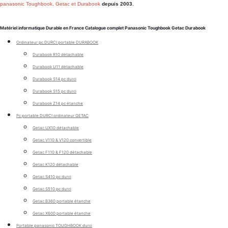
panasonic Toughbook, Getac et Durabook
depuis 2003
.
Matériel informatique Durable en France Catalogue complet Panasonic Toughbook Getac Durabook
Ordinateur pc DURCI portable DURABOOK
Durabook R10 détachable
Durabook U11 détachable
Durabook S14 pc durci
Durabook S15 pc durci
Durabook Z14 pc étanche
Pc portable DURCI ordinateur GETAC
Getac UX10 détachable
Getac V110 & V120 convertible
Getac F110 & F120 détachable
Getac K120 détachable
Getac S410 pc durci
Getac S510 pc durci
Getac B360 portable étanche
Getac X600 portable étanche
Portable panasonic TOUGHBOOK durci