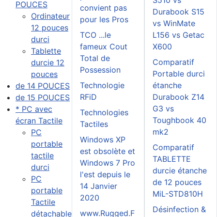
POUCES
convient pas
Durabook S15
Ordinateur
pour les Pros
vs WinMate
12 pouces
TCO ...le
L156 vs Getac
durci
fameux Cout
X600
Tablette
Total de
Comparatif
durcie 12
Possession
Portable durci
pouces
Technologie
étanche
de 14 POUCES
RFiD
Durabook Z14
de 15 POUCES
G3 vs
* PC avec
Technologies
Toughbook 40
écran Tactile
Tactiles
mk2
PC
Windows XP
portable
Comparatif
est obsolète et
tactile
TABLETTE
Windows 7 Pro
durci
durcie étanche
l'est depuis le
PC
de 12 pouces
14 Janvier
portable
MiL-STD810H
2020
Tactile
Désinfection &
www.Rugged.F
détachable