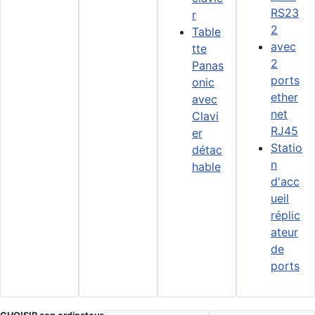
RS23
r
2
Table
avec
tte
2
Panas
ports
onic
ether
avec
net
Clavi
RJ45
er
Statio
détac
n
hable
d'acc
ueil
réplic
ateur
de
ports