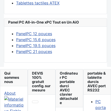
Tablettes tactiles ATEX
Panel PC All-in-One xPC Tout en Un AiO
PanelPC 12 pouces
PanelPC 15.6 pouces
PanelPC 19.5 pouces
PanelPC 21 pouces
Qui
DEVIS
Ordinateu
portable &
sommes
100%
r PC
tablette
nous
gratuit
portable
durcis
config. sur
durci
AVEC port
mesure
AVEC
RS232
About
clavier
détachabl
PC
e
porta