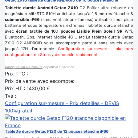
Getac ZX10 tablette durcie ANDROID de 10 pouces étanche
Tablette durcie Android Getac ZX10
G2 Boîtier ultra robuste en
magnésium MiL-STD 810H antichute jusqu'à 1,8 mètres étanche &
submersible iP66
(sans ventilateur - fanless) utilisable sous pluie
battante et sous températures extrêmes. Tablette durcie étanche
avec
écran tactile de 10.1 pouces Lisible Plein Soleil SR
Wifi,
Bluetooth, Gps, internet Mobile 4G ...etc La tablette durcie Getac
ZX10 G2 ANDROID vous accompagne partout sans soucis avec
jusqu'à 17H d'autonomie.
Configuration sur-mesure - plusieurs
configurations en Stock / disponible rapidement
Configuration sur mesure
disponible à partir de
Prix TTC :
Prix de vente avec escompte:
Prix HT :
1430,00 €
Tva :
Configuration sur-mesure - Prix détaillés - DEVIS
100%gratuit
Tablette durcie Getac F120 de 12 pouces étanche iP66