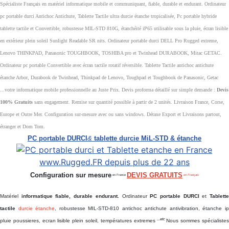
Spécialiste Français en matériel informatique mobile et communiquant, fiable, durable et endurant. Ordinateur
pc portable durci Antichoc Antichute, Tablette Tactile ultra durcie étanche tropicalisée, Pc portable hybride
tablette tactile et Convertible, robustesse MIL-STD 810G, étanchéité iP65 utilisable sous la pluie, écran lisible
en extérieur plein soleil Sunlight Readable SR nits. Ordinateur portable durci DELL Pro Rugged extreme,
Lenovo THINKPAD, Panasonic TOUGHBOOK, TOSHIBA pro et Twinhead DURABOOK, Mitac GETAC.
Ordinateur pc portable Convertible avec écran tactile rotatif réversible. Tablette Tactile antichoc antichute
étanche Arbor, Durabook de Twinhead, Thinkpad de Lenovo, Toughpad et Toughbook de Panasonic, Getac
...votre informatique mobile professionnelle au Juste Prix. Devis proforma détaillé sur simple demande :
Devis
100% Gratuits
sans engagement. Remise sur quantité possible à partir de 2 unités. Livraison France, Corse,
Europe et Outre Mer. Configuration sur-mesure avec ou sans windows. Détaxe Export et Livraisons partout,
étranger et Dom Tom.
PC portable DURCI
&
tablette durcie MiL-STD & étanche
Configuration sur mesure
DEVIS GRATUITS
en France
en Français
Matériel
informatique fiable, durable endurant.
Ordinateur
PC portable DURCI
et
Tablett
tactile
durcie étanche
, robustesse MIL-STD-810 antichoc antichute antivibration, étanche i
...etc
pluie poussieres, ecran lisible plein soleil, températures extremes
Nous sommes spécialiste