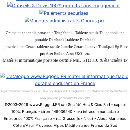
Ordinateur portable panasonic Toughbook | Tablette tactile Toughbook | pc
portable Durabook | tablette Durabook
portable durci Getac | tablette tactile étanche Getac | Lenovo Thinkpad Hp Elite
pro Acer Enduro Asus PRO ...
etc
Matériel informatique portable certifié MiL-STD810 & étanchéité IP
Société 100% Française
https://panasonic.net/cns/pc est le site officiel toughbook® toughpad® - www.twinhead.com.tw durabook® -
www.getac.com pc portables tablettes getac
©2003-2026 www
.
Rugged
.
FR c/o Société
A
oc & Cies Sarl - capital
100% Français - siren 449036540 - tva intracommunautaire
Entreprise 100% Française - rcs Grasse (ex Nice) - Alpes Maritimes
Côte d'Azur Provence Alpes Méditerranée France du Sud