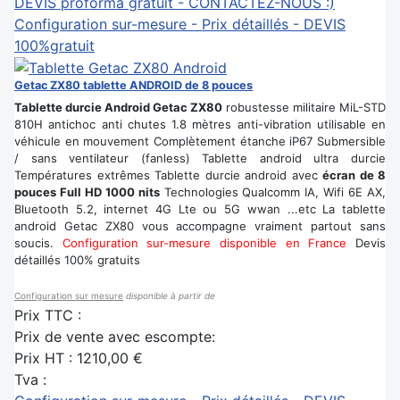
DEVIS proforma gratuit - CONTACTEZ-NOUS :)
Configuration sur-mesure - Prix détaillés - DEVIS
100%gratuit
Getac ZX80 tablette ANDROID de 8 pouces
Tablette durcie Android Getac ZX80
robustesse militaire MiL-STD
810H antichoc anti chutes 1.8 mètres anti-vibration utilisable en
véhicule en mouvement Complètement étanche iP67 Submersible
/ sans ventilateur (fanless) Tablette android ultra durcie
Températures extrêmes Tablette durcie android avec
écran de 8
pouces Full HD 1000 nits
Technologies Qualcomm IA, Wifi 6E AX,
Bluetooth 5.2, internet 4G Lte ou 5G wwan ...etc La tablette
android Getac ZX80 vous accompagne vraiment partout sans
soucis.
Configuration sur-mesure disponible en France
Devis
détaillés 100% gratuits
Configuration sur mesure
disponible à partir de
Prix TTC :
Prix de vente avec escompte:
Prix HT :
1210,00 €
Tva :