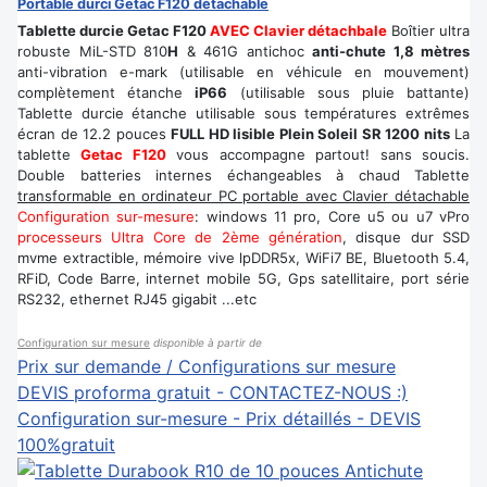
Portable durci Getac F120 détachable
Tablette durcie Getac F120
AVEC Clavier détachbale
Boîtier ultra
robuste MiL-STD 810
H
& 461G antichoc
anti-chute 1,8 mètres
anti-vibration e-mark (utilisable en véhicule en mouvement)
complètement étanche
iP66
(utilisable sous pluie battante)
Tablette durcie étanche utilisable sous températures extrêmes
écran de 12.2 pouces
FULL HD lisible Plein Soleil SR 1200 nits
La
tablette
Getac F120
vous accompagne partout! sans soucis.
Double batteries internes échangeables à chaud Tablette
transformable en ordinateur PC portable avec Clavier détachable
Configuration sur-mesure
: windows 11 pro, Core u5 ou u7 vPro
processeurs Ultra Core de 2ème génération
, disque dur SSD
mvme extractible, mémoire vive lpDDR5x, WiFi7 BE, Bluetooth 5.4,
RFiD, Code Barre, internet mobile 5G, Gps satellitaire, port série
RS232, ethernet RJ45 gigabit ...etc
Configuration sur mesure
disponible à partir de
Prix sur demande / Configurations sur mesure
DEVIS proforma gratuit - CONTACTEZ-NOUS :)
Configuration sur-mesure - Prix détaillés - DEVIS
100%gratuit