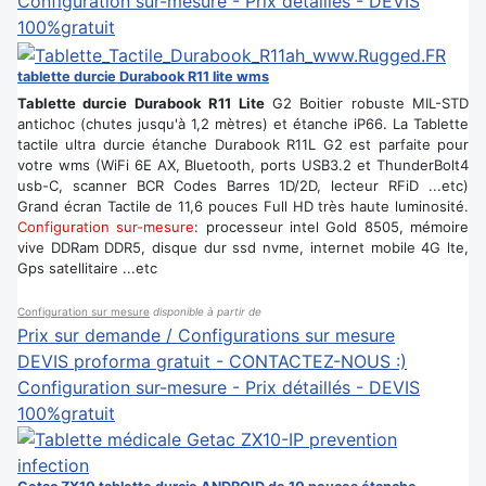
Configuration sur-mesure - Prix détaillés - DEVIS
100%gratuit
tablette durcie Durabook R11 lite wms
Tablette durcie Durabook R11 Lite
G2 Boitier robuste MIL-STD
antichoc (chutes jusqu'à 1,2 mètres) et étanche iP66. La Tablette
tactile ultra durcie étanche Durabook R11L G2 est parfaite pour
votre wms (WiFi 6E AX, Bluetooth, ports USB3.2 et ThunderBolt4
usb-C, scanner BCR Codes Barres 1D/2D, lecteur RFiD ...etc)
Grand écran Tactile de 11,6 pouces Full HD très haute luminosité.
Configuration sur-mesure
: processeur intel Gold 8505, mémoire
vive DDRam DDR5, disque dur ssd nvme, internet mobile 4G lte,
Gps satellitaire ...etc
Configuration sur mesure
disponible à partir de
Prix sur demande / Configurations sur mesure
DEVIS proforma gratuit - CONTACTEZ-NOUS :)
Configuration sur-mesure - Prix détaillés - DEVIS
100%gratuit