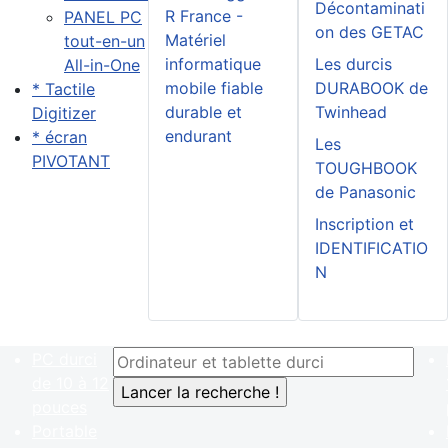
Décontaminati
R France -
PANEL PC
on des GETAC
Matériel
tout-en-un
informatique
Les durcis
All-in-One
mobile fiable
DURABOOK de
* Tactile
durable et
Twinhead
Digitizer
endurant
* écran
Les
PIVOTANT
TOUGHBOOK
de Panasonic
Inscription et
IDENTIFICATIO
N
PC durci
de 10 à 12
pouces
Portable