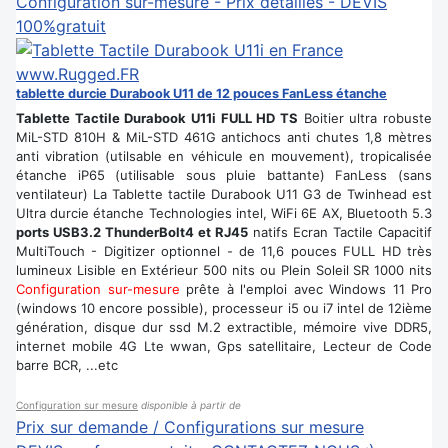
Configuration sur-mesure - Prix détaillés - DEVIS
100%gratuit
tablette durcie Durabook U11 de 12 pouces FanLess étanche
Tablette Tactile Durabook U11i FULL HD TS
Boitier ultra robuste
MiL-STD 810H & MiL-STD 461G antichocs anti chutes 1,8 mètres
anti vibration (utilsable en véhicule en mouvement), tropicalisée
étanche iP65 (utilisable sous pluie battante) FanLess (sans
ventilateur) La Tablette tactile Durabook U11 G3 de Twinhead est
Ultra durcie étanche Technologies intel, WiFi 6E AX, Bluetooth 5.3
ports USB3.2 ThunderBolt4 et RJ45
natifs Ecran Tactile Capacitif
MultiTouch - Digitizer optionnel - de 11,6 pouces FULL HD très
lumineux Lisible en Extérieur 500 nits ou Plein Soleil SR 1000 nits
Configuration sur-mesure
prête à l'emploi avec Windows 11 Pro
(windows 10 encore possible), processeur i5 ou i7 intel de 12ième
génération, disque dur ssd M.2 extractible, mémoire vive DDR5,
internet mobile 4G Lte wwan, Gps satellitaire, Lecteur de Code
barre BCR, ...etc
Configuration sur mesure
disponible à partir de
Prix sur demande / Configurations sur mesure