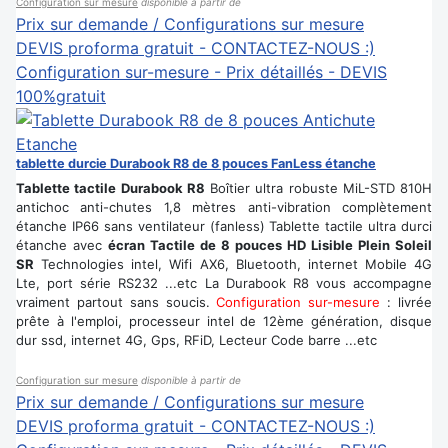
Configuration sur mesure
disponible à partir de
Prix sur demande / Configurations sur mesure
DEVIS proforma gratuit - CONTACTEZ-NOUS :)
Configuration sur-mesure - Prix détaillés - DEVIS
100%gratuit
tablette durcie Durabook R8 de 8 pouces FanLess étanche
Tablette tactile Durabook R8
Boîtier ultra robuste MiL-STD 810H
antichoc anti-chutes 1,8 mètres anti-vibration complètement
étanche IP66 sans ventilateur (fanless) Tablette tactile ultra durci
étanche avec
écran Tactile de 8 pouces HD Lisible Plein Soleil
SR
Technologies intel, Wifi AX6, Bluetooth, internet Mobile 4G
Lte, port série RS232 ...etc La Durabook R8 vous accompagne
vraiment partout sans soucis.
Configuration sur-mesure
: livrée
prête à l'emploi, processeur intel de 12ème génération, disque
dur ssd, internet 4G, Gps, RFiD, Lecteur Code barre ...etc
Configuration sur mesure
disponible à partir de
Prix sur demande / Configurations sur mesure
DEVIS proforma gratuit - CONTACTEZ-NOUS :)