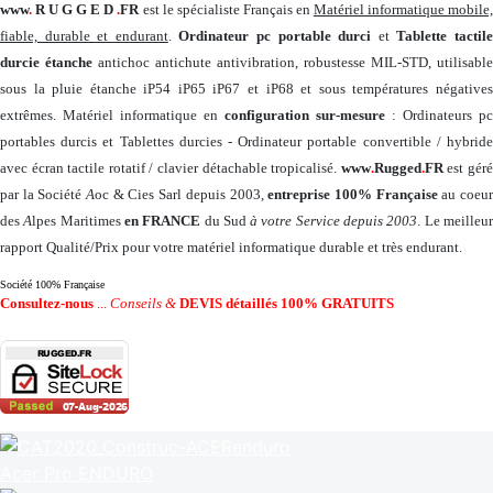
www
.
R U G G E D
.
FR
est le spécialiste Français en
Matériel informatique mobile
fiable, durable et endurant
.
Ordinateur pc portable durci
et
Tablette tactil
durcie étanche
antichoc antichute antivibration, robustesse MIL-STD, utilisable
sous la pluie étanche iP54 iP65 iP67 et iP68 et sous températures négatives
extrêmes. Matériel informatique en
configuration sur-mesure
: Ordinateurs pc
portables durcis et Tablettes durcies - Ordinateur portable convertible / hybride
avec écran tactile rotatif / clavier détachable tropicalisé.
www
.
Rugged
.
FR
est gér
par la Société
A
oc & Cies Sarl depuis 2003,
entreprise 100% Française
au coeu
des
A
lpes Maritimes
en FRANCE
du Sud
à votre Service depuis 2003
. Le meilleu
rapport Qualité/Prix pour votre matériel informatique durable et très endurant.
Société 100% Française
Consultez-nous
...
Conseils &
DEVIS détaillés 100% GRATUITS
Acer Pro ENDURO