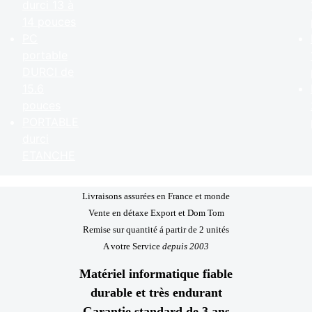
durci 13 à
14 pouces
PC
portable
DURCI de
15.6
pouces
PORTABLE
durci
ETANCHE
Livraisons assurées en France et monde
Vente en détaxe Export et Dom Tom
Remise sur quantité á partir de 2 unités
A votre Service
depuis 2003
Matériel informatique fiable
durable et très endurant
Garantie standard de 3 ans