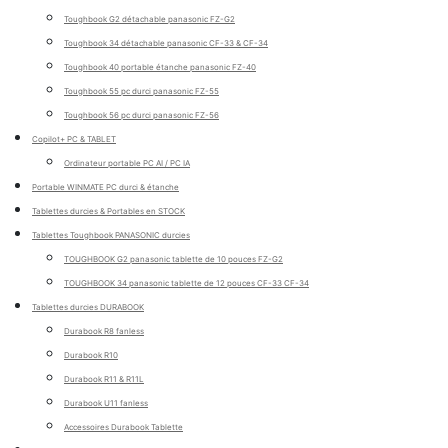
Toughbook G2 détachable panasonic FZ-G2
Toughbook 34 détachable panasonic CF-33 & CF-34
Toughbook 40 portable étanche panasonic FZ-40
Toughbook 55 pc durci panasonic FZ-55
Toughbook 56 pc durci panasonic FZ-56
Copilot+ PC & TABLET
Ordinateur portable PC AI / PC IA
Portable WINMATE PC durci & étanche
Tablettes durcies & Portables en STOCK
Tablettes Toughbook PANASONIC durcies
TOUGHBOOK G2 panasonic tablette de 10 pouces FZ-G2
TOUGHBOOK 34 panasonic tablette de 12 pouces CF-33 CF-34
Tablettes durcies DURABOOK
Durabook R8 fanless
Durabook R10
Durabook R11 & R11L
Durabook U11 fanless
Accessoires Durabook Tablette