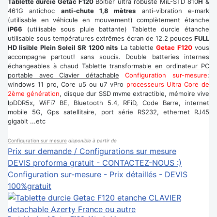
Tablette durcie Getac F120
Boîtier ultra robuste MiL-STD 810
H
&
461G antichoc
anti-chute 1,8 mètres
anti-vibration e-mark
(utilisable en véhicule en mouvement) complètement étanche
iP66
(utilisable sous pluie battante) Tablette durcie étanche
utilisable sous températures extrêmes écran de 12.2 pouces
FULL
HD lisible Plein Soleil SR 1200 nits
La tablette
Getac F120
vous
accompagne partout! sans soucis. Double batteries internes
échangeables à chaud Tablette
transformable en ordinateur PC
portable avec Clavier détachable
Configuration sur-mesure
:
windows 11 pro, Core u5 ou u7 vPro
processeurs Ultra Core de
2ème génération
, disque dur SSD mvme extractible, mémoire vive
lpDDR5x, WiFi7 BE, Bluetooth 5.4, RFiD, Code Barre, internet
mobile 5G, Gps satellitaire, port série RS232, ethernet RJ45
gigabit ...etc
Configuration sur mesure
disponible à partir de
Prix sur demande / Configurations sur mesure
DEVIS proforma gratuit - CONTACTEZ-NOUS :)
Configuration sur-mesure - Prix détaillés - DEVIS
100%gratuit