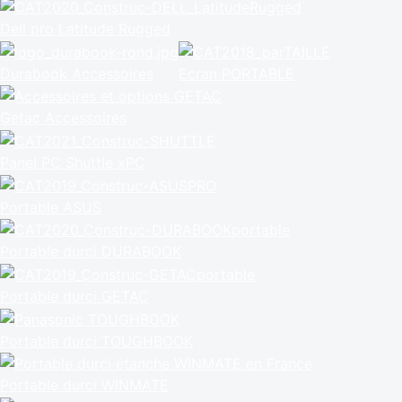
Dell pro Latitude Rugged
Durabook Accessoires
Ecran PORTABLE
Getac Accessoires
Panel PC Shuttle xPC
Portable ASUS
Portable durci DURABOOK
Portable durci GETAC
Portable durci TOUGHBOOK
Portable durci WINMATE