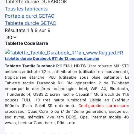
Tablette durcie DURABOOK
Tous les fabricants
Portable durci GETAC
Tablette durcie GETAC
Résultats 1 à 9 sur 9
Tablette Code Barre
tablette durcie Durabook R11 de 12 pouces étanche
Tablette Tactile Durabook R11 FULL HD TS
Ultra robuste MIL-STD
antichoc antichute 1,2m, anti vibration (utilisable en mouvement),
tropicalisée étanche iP66 (utilisable sous pluie battante). La
Tablette tactile Durabook R11 DM génération 2 de Twinhead
embarque le dernières technologies intel, WiFi AX, Bluetooth,
ThunderBolt4, USB3.2. Ecran Tactile Capacitif MultiTouch de 11,6
pouces FULL HD très haute luminosité Lisible en Extérieur
500nits (Plein Soleil SR optionnel).
Configuration sur-mesure
:
processeur Quad Core i5 ou i7 de 12ème génération, disque dur
ssd nvme, mémoire vive ram DDR5, Gps, internet mobile 4G
wwan, Lecteur Code barre, Rfid ...etc