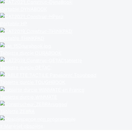
Portable DYNABOOK
Portable HP
Portable THINKPAD
Tablette durcie DURABOOK
Tablette durcie GETAC
Tablette durcie TOUGHBOOK
Tablette durcie WINMATE
Tablette ZEBRA
z Matériel obsolète