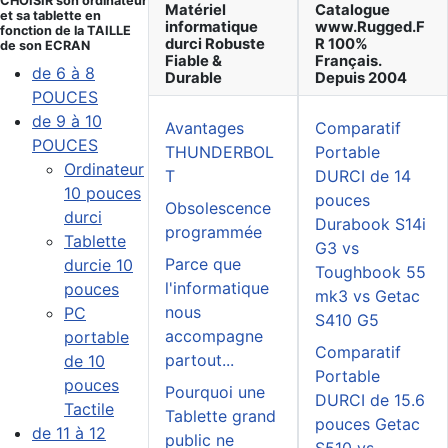
CHOISIR son ordinateur
Matériel
Catalogue
et sa tablette en
informatique
www.Rugged.F
fonction de la TAILLE
durci Robuste
R 100%
de son ECRAN
Fiable &
Français.
de 6 à 8
Durable
Depuis 2004
POUCES
de 9 à 10
Avantages
Comparatif
POUCES
THUNDERBOL
Portable
Ordinateur
T
DURCI de 14
10 pouces
pouces
Obsolescence
durci
Durabook S14i
programmée
Tablette
G3 vs
Parce que
durcie 10
Toughbook 55
l'informatique
pouces
mk3 vs Getac
nous
PC
S410 G5
accompagne
portable
Comparatif
partout...
de 10
Portable
pouces
Pourquoi une
DURCI de 15.6
Tactile
Tablette grand
pouces Getac
de 11 à 12
public ne
S510 vs