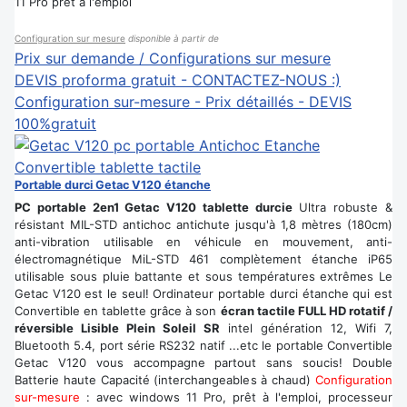
11 Pro prêt à l'emploi
Configuration sur mesure
disponible à partir de
Prix sur demande / Configurations sur mesure
DEVIS proforma gratuit - CONTACTEZ-NOUS :)
Configuration sur-mesure - Prix détaillés - DEVIS
100%gratuit
Portable durci Getac V120 étanche
PC portable 2en1 Getac V120 tablette durcie
Ultra robuste &
résistant MIL-STD antichoc antichute jusqu'à 1,8 mètres (180cm)
anti-vibration utilisable en véhicule en mouvement, anti-
électromagnétique MiL-STD 461 complètement étanche iP65
utilisable sous pluie battante et sous températures extrêmes Le
Getac V120 est le seul! Ordinateur portable durci étanche qui est
Convertible en tablette grâce à son
écran tactile FULL HD rotatif /
réversible Lisible Plein Soleil SR
intel génération 12, Wifi 7,
Bluetooth 5.4, port série RS232 natif ...etc le portable Convertible
Getac V120 vous accompagne partout sans soucis! Double
Batterie haute Capacité (interchangeables à chaud)
Configuration
sur-mesure
: avec windows 11 Pro, prêt à l'emploi, processeur