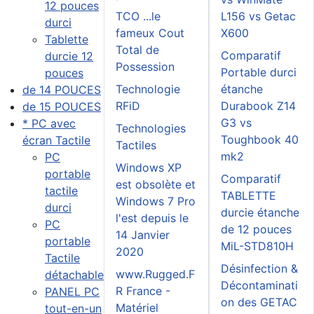
12 pouces
TCO ...le
L156 vs Getac
durci
fameux Cout
X600
Tablette
Total de
Comparatif
durcie 12
Possession
Portable durci
pouces
Technologie
étanche
de 14 POUCES
RFiD
Durabook Z14
de 15 POUCES
G3 vs
* PC avec
Technologies
Toughbook 40
écran Tactile
Tactiles
mk2
PC
Windows XP
portable
Comparatif
est obsolète et
tactile
TABLETTE
Windows 7 Pro
durci
durcie étanche
l'est depuis le
PC
de 12 pouces
14 Janvier
portable
MiL-STD810H
2020
Tactile
Désinfection &
www.Rugged.F
détachable
Décontaminati
R France -
PANEL PC
on des GETAC
Matériel
tout-en-un