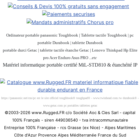
Ordinateur portable panasonic Toughbook | Tablette tactile Toughbook | pc
portable Durabook | tablette Durabook
portable durci Getac | tablette tactile étanche Getac | Lenovo Thinkpad Hp Elite
pro Acer Enduro Asus PRO ...
etc
Matériel informatique portable certifié MiL-STD810 & étanchéité IP
Société 100% Française
https://panasonic.net/cns/pc est le site officiel toughbook® toughpad® - www.twinhead.com.tw durabook® -
www.getac.com pc portables tablettes getac
©2003-2026 www
.
Rugged
.
FR c/o Société
A
oc & Cies Sarl - capital
100% Français - siren 449036540 - tva intracommunautaire
Entreprise 100% Française - rcs Grasse (ex Nice) - Alpes Maritimes
Côte d'Azur Provence Alpes Méditerranée France du Sud