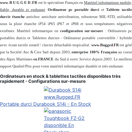
www
.
R U G G E D
.
FR
est le spécialiste Français en
Matériel informatique mobile
fiable, durable et endurant
.
Ordinateur pc portable durci
et
Tablette tactil
durcie étanche
antichoc antichute antivibration, robustesse MIL-STD, utilisable
sous la pluie étanche iP54 iP65 iP67 et iP68 et sous températures négatives
extrêmes. Matériel informatique en
configuration sur-mesure
: Ordinateurs pc
portables durcis et Tablettes durcies - Ordinateur portable convertible / hybride
avec écran tactile rotatif / clavier détachable tropicalisé.
www
.
Rugged
.
FR
est gér
par la Société
A
oc & Cies Sarl depuis 2003,
entreprise 100% Française
au coeu
des
A
lpes Maritimes
en FRANCE
du Sud
à votre Service depuis 2003
. Le meilleu
rapport Qualité/Prix pour votre matériel informatique durable et très endurant.
Ordinateurs en stock & tablettes tactiles disponibles très
rapidement - Configurations sur-mesure
Portable durci Durabook S14i - En Stock