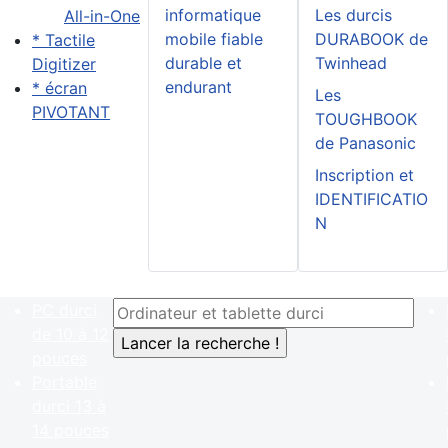
informatique
Les durcis
All-in-One
mobile fiable
DURABOOK de
* Tactile
durable et
Twinhead
Digitizer
endurant
* écran
Les
PIVOTANT
TOUGHBOOK
de Panasonic
Inscription et
IDENTIFICATIO
N
PC durci
de 10 à 12
pouces
Portable
durci 13 à
14 pouces