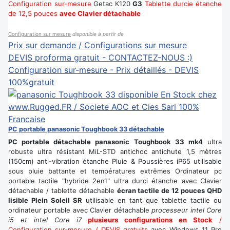
Configuration sur-mesure
Getac K120
G3
Tablette durcie étanche
de 12,5 pouces
avec Clavier détachable
Configuration sur mesure
disponible à partir de
Prix sur demande / Configurations sur mesure
DEVIS proforma gratuit - CONTACTEZ-NOUS :)
Configuration sur-mesure - Prix détaillés - DEVIS
100%gratuit
PC portable panasonic Toughbook 33 détachable
PC portable détachable panasonic Toughbook 33 mk4
ultra
robuste ultra résistant MiL-STD antichoc antichute 1,5 mètres
(150cm) anti-vibration étanche Pluie & Poussières iP65 utilisable
sous pluie battante et températures extrêmes Ordinateur pc
portable tactile "hybride 2en1" ultra durci étanche avec Clavier
détachable / tablette détachable
écran tactile de 12 pouces QHD
lisible Plein Soleil SR
utilisable en tant que tablette tactile ou
ordinateur portable avec Clavier détachable
processeur intel Core
i5 et intel Core i7
plusieurs configurations en Stock
/
Configuration sur-mesure / DEVIS gratuits
avec Windows 11 Pro