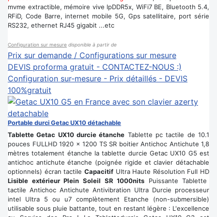
mvme extractible, mémoire vive lpDDR5x, WiFi7 BE, Bluetooth 5.4,
RFiD, Code Barre, internet mobile 5G, Gps satellitaire, port série
RS232, ethernet RJ45 gigabit ...etc
Configuration sur mesure
disponible à partir de
Prix sur demande / Configurations sur mesure
DEVIS proforma gratuit - CONTACTEZ-NOUS :)
Configuration sur-mesure - Prix détaillés - DEVIS
100%gratuit
Portable durci Getac UX10 détachable
Tablette Getac UX10 durcie étanche
Tablette pc tactile de 10.1
pouces FULLHD 1920 x 1200 TS SR boitier Antichoc Antichute 1,8
mètres totalement étanche la tablette durcie Getac UX10 G5 est
antichoc antichute étanche (poignée rigide et clavier détachable
optionnels) écran tactile
Capacitif
Ultra Haute Résolution Full HD
Lisible extérieur Plein Soleil SR 1000nits
Puissante Tablette
tactile Antichoc Antichute Antivibration Ultra Durcie processeur
intel Ultra 5 ou u7 complètement Etanche (non-submersible)
utilisable sous pluie battante, tout en restant légère : L'excellence