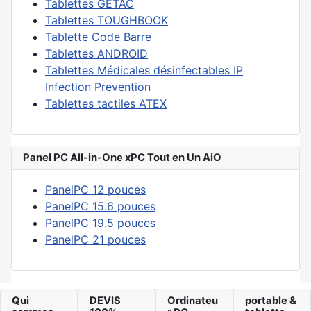
Tablettes GETAC
Tablettes TOUGHBOOK
Tablette Code Barre
Tablettes ANDROID
Tablettes Médicales désinfectables IP
Infection Prevention
Tablettes tactiles ATEX
Panel PC All-in-One xPC Tout en Un AiO
PanelPC 12 pouces
PanelPC 15.6 pouces
PanelPC 19.5 pouces
PanelPC 21 pouces
Qui
DEVIS
Ordinateu
portable &