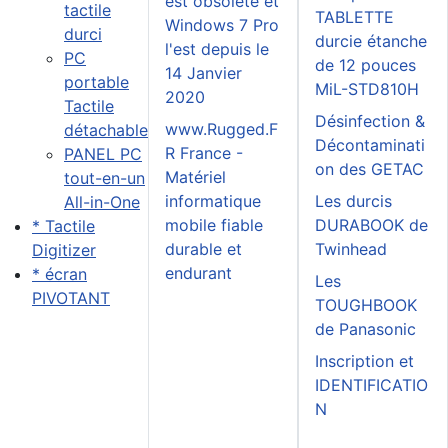
est obsolète et
tactile
TABLETTE
Windows 7 Pro
durci
durcie étanche
l'est depuis le
PC
de 12 pouces
14 Janvier
portable
MiL-STD810H
2020
Tactile
Désinfection &
www.Rugged.F
détachable
Décontaminati
R France -
PANEL PC
on des GETAC
Matériel
tout-en-un
informatique
Les durcis
All-in-One
mobile fiable
DURABOOK de
* Tactile
durable et
Twinhead
Digitizer
endurant
* écran
Les
PIVOTANT
TOUGHBOOK
de Panasonic
Inscription et
IDENTIFICATIO
N