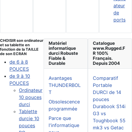
ateur
de
ports
CHOISIR son ordinateur
Matériel
Catalogue
et sa tablette en
informatique
www.Rugged.F
fonction de la TAILLE
durci Robuste
R 100%
de son ECRAN
Fiable &
Français.
de 6 à 8
Durable
Depuis 2004
POUCES
de 9 à 10
Avantages
Comparatif
POUCES
THUNDERBOL
Portable
Ordinateur
T
DURCI de 14
10 pouces
pouces
Obsolescence
durci
Durabook S14i
programmée
Tablette
G3 vs
Parce que
durcie 10
Toughbook 55
l'informatique
pouces
mk3 vs Getac