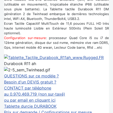
(utilisable en mouvement), tropicalisée étanche iP66 (utilisable
sous pluie battante). La Tablette tactile Durabook R11 DM
génération 2 de Twinhead embarque le dernières technologies
intel, WiFi AX, Bluetooth, ThunderBolt4, USB3.2.
Ecran Tactile Capacitif MultiTouch de 11,6 pouces FULL HD très
haute luminosité Lisible en Extérieur 500nits (Plein Soleil SR
optionnel).
Configuration sur-mesure
: processeur Quad Core i5 ou i7 de
12ème génération, disque dur ssd nvme, mémoire vive ram DDR5,
Gps, internet mobile 4G wwan, Lecteur Code barre, Rfid ...etc
Durabook R11 ah
QUESTIONS sur ce modèle ?
Besoin d'un DEVIS gratuit ?
CONTACT par téléphone
au 0.970.469.719 (non sur-taxé)
ou par email en cliquant ici
Tablette durcie DURABOOK
Prix sur demande / Configurations sur mesure