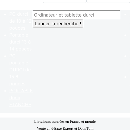
PC durci
de 10 à 12
pouces
Portable
durci 13 à
14 pouces
PC
portable
DURCI de
15.6
pouces
PORTABLE
durci
ETANCHE
Livraisons assurées en France et monde
Vente en détaxe Export et Dom Tom