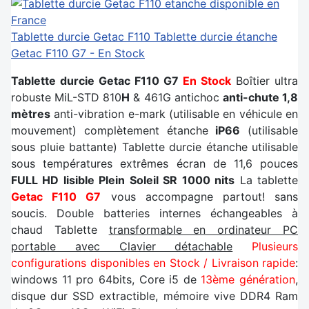
Tablette durcie Getac F110
Tablette durcie étanche
Getac F110 G7 - En Stock
Tablette durcie Getac F110 G7
En Stock
Boîtier ultra
robuste MiL-STD 810
H
& 461G antichoc
anti-chute 1,8
mètres
anti-vibration e-mark (utilisable en véhicule en
mouvement) complètement étanche
iP66
(utilisable
sous pluie battante) Tablette durcie étanche utilisable
sous températures extrêmes écran de 11,6 pouces
FULL HD lisible Plein Soleil SR 1000 nits
La tablette
Getac F110 G7
vous accompagne partout! sans
soucis. Double batteries internes échangeables à
chaud Tablette
transformable en ordinateur PC
portable avec Clavier détachable
Plusieurs
configurations disponibles en Stock / Livraison rapide
:
windows 11 pro 64bits, Core i5 de
13ème génération
,
disque dur SSD extractible, mémoire vive DDR4 Ram