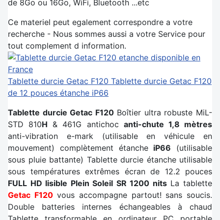
de 8Go ou 16Go, WiFi, Bluetooth ...etc
Ce materiel peut egalement correspondre a votre
recherche - Nous sommes aussi a votre Service pour
tout complement d information.
Tablette durcie Getac F120
Tablette durcie Getac F120
de 12 pouces étanche iP66
Tablette durcie Getac F120
Boîtier ultra robuste MiL-
STD 810
H
& 461G antichoc
anti-chute 1,8 mètres
anti-vibration e-mark (utilisable en véhicule en
mouvement) complètement étanche
iP66
(utilisable
sous pluie battante) Tablette durcie étanche utilisable
sous températures extrêmes écran de 12.2 pouces
FULL HD lisible Plein Soleil SR 1200 nits
La tablette
Getac F120
vous accompagne partout! sans soucis.
Double batteries internes échangeables à chaud
Tablette
transformable en ordinateur PC portable