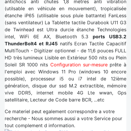
antichocs anti chutes 1,8 mètres anti vibration
(utilsable en véhicule en mouvement), tropicalisée
étanche iP65 (utilisable sous pluie battante) FanLess
(sans ventilateur) La Tablette tactile Durabook U11 G3
de Twinhead est Ultra durcie étanche Technologies
intel, WiFi 6E AX, Bluetooth 5.3
ports USB3.2
ThunderBolt4 et RJ45
natifs Ecran Tactile Capacitif
MultiTouch - Digitizer optionnel - de 11,6 pouces FULL
HD très lumineux Lisible en Extérieur 500 nits ou Plein
Soleil SR 1000 nits
Configuration sur-mesure
prête à
l'emploi avec Windows 11 Pro (windows 10 encore
possible), processeur i5 ou i7 intel de 12ième
génération, disque dur ssd M.2 extractible, mémoire
vive DDR5, internet mobile 4G Lte wwan, Gps
satellitaire, Lecteur de Code barre BCR, ...etc
Ce materiel peut egalement correspondre a votre
recherche - Nous sommes aussi a votre Service pour
tout complement d information.