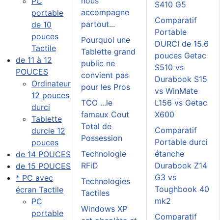
nous
PC
S410 G5
accompagne
portable
Comparatif
partout...
de 10
Portable
pouces
Pourquoi une
DURCI de 15.6
Tactile
Tablette grand
pouces Getac
de 11 à 12
public ne
S510 vs
POUCES
convient pas
Durabook S15
Ordinateur
pour les Pros
vs WinMate
12 pouces
TCO ...le
L156 vs Getac
durci
fameux Cout
X600
Tablette
Total de
Comparatif
durcie 12
Possession
Portable durci
pouces
Technologie
étanche
de 14 POUCES
RFiD
Durabook Z14
de 15 POUCES
G3 vs
* PC avec
Technologies
Toughbook 40
écran Tactile
Tactiles
mk2
PC
Windows XP
portable
Comparatif