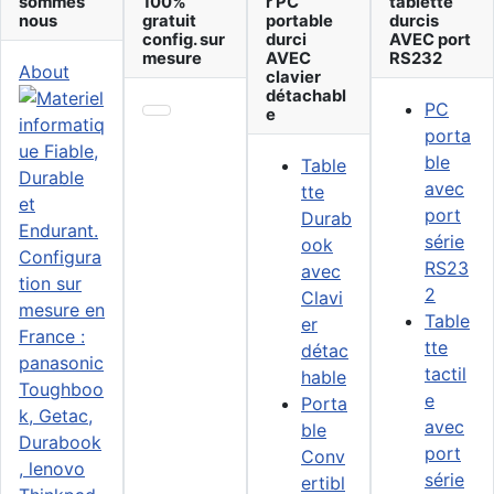
sommes
100%
r PC
tablette
nous
gratuit
portable
durcis
config. sur
durci
AVEC port
mesure
AVEC
RS232
About
clavier
détachabl
PC
e
porta
ble
Table
avec
tte
port
Durab
série
ook
RS23
avec
2
Clavi
Table
er
tte
détac
tactil
hable
e
Porta
avec
ble
port
Conv
série
ertibl