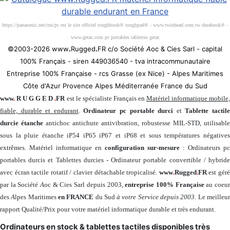
https://panasonic.net/cns/pc est le site officiel toughbook® toughpad® - www.twinhead.com.tw durabook® -
www.getac.com pc portables tablettes getac
©2003-2026 www
.
Rugged
.
FR c/o Société
A
oc & Cies Sarl - capital
100% Français - siren 449036540 - tva intracommunautaire
Entreprise 100% Française - rcs Grasse (ex Nice) - Alpes Maritimes
Côte d'Azur Provence Alpes Méditerranée France du Sud
www
.
R U G G E D
.
FR
est le spécialiste Français en
Matériel informatique mobile
fiable, durable et endurant
.
Ordinateur pc portable durci
et
Tablette tactil
durcie étanche
antichoc antichute antivibration, robustesse MIL-STD, utilisable
sous la pluie étanche iP54 iP65 iP67 et iP68 et sous températures négatives
extrêmes. Matériel informatique en
configuration sur-mesure
: Ordinateurs pc
portables durcis et Tablettes durcies - Ordinateur portable convertible / hybride
avec écran tactile rotatif / clavier détachable tropicalisé.
www
.
Rugged
.
FR
est gér
par la Société
A
oc & Cies Sarl depuis 2003,
entreprise 100% Française
au coeu
des
A
lpes Maritimes
en FRANCE
du Sud
à votre Service depuis 2003
. Le meilleu
rapport Qualité/Prix pour votre matériel informatique durable et très endurant.
Ordinateurs en stock & tablettes tactiles disponibles très