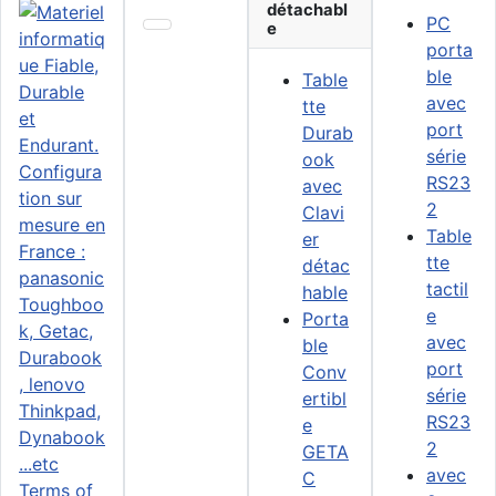
détachabl
PC
e
porta
ble
Table
avec
tte
port
Durab
série
ook
RS23
avec
2
Clavi
Table
er
tte
détac
tactil
hable
e
Porta
avec
ble
port
Conv
série
ertibl
RS23
e
2
GETA
avec
C
Terms of