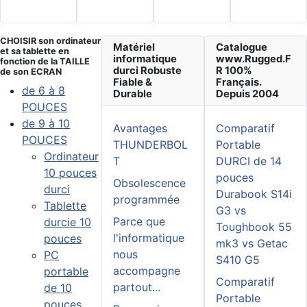
CHOISIR son ordinateur
Matériel
Catalogue
et sa tablette en
informatique
www.Rugged.F
fonction de la TAILLE
durci Robuste
R 100%
de son ECRAN
Fiable &
Français.
de 6 à 8
Durable
Depuis 2004
POUCES
de 9 à 10
Avantages
Comparatif
POUCES
THUNDERBOL
Portable
Ordinateur
T
DURCI de 14
10 pouces
pouces
Obsolescence
durci
Durabook S14i
programmée
Tablette
G3 vs
Parce que
durcie 10
Toughbook 55
l'informatique
pouces
mk3 vs Getac
nous
PC
S410 G5
accompagne
portable
Comparatif
partout...
de 10
Portable
pouces