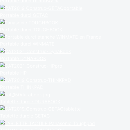
Portable durci DURABOOK
Portable durci GETAC
Portable durci TOUGHBOOK
Portable durci WINMATE
Portable DYNABOOK
Portable HP
Portable THINKPAD
Tablette durcie DURABOOK
Tablette durcie GETAC