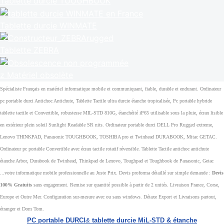
Tablette durcie TOUGHBOOK
Tablette durcie WINMATE
Tablette ZEBRA
z Matériel obsolète
Spécialiste Français en matériel informatique mobile et communiquant, fiable, durable et endurant. Ordinateur
pc portable durci Antichoc Antichute, Tablette Tactile ultra durcie étanche tropicalisée, Pc portable hybride
tablette tactile et Convertible, robustesse MIL-STD 810G, étanchéité iP65 utilisable sous la pluie, écran lisible
en extérieur plein soleil Sunlight Readable SR nits. Ordinateur portable durci DELL Pro Rugged extreme,
Lenovo THINKPAD, Panasonic TOUGHBOOK, TOSHIBA pro et Twinhead DURABOOK, Mitac GETAC.
Ordinateur pc portable Convertible avec écran tactile rotatif réversible. Tablette Tactile antichoc antichute
étanche Arbor, Durabook de Twinhead, Thinkpad de Lenovo, Toughpad et Toughbook de Panasonic, Getac
...votre informatique mobile professionnelle au Juste Prix. Devis proforma détaillé sur simple demande :
Devis
100% Gratuits
sans engagement. Remise sur quantité possible à partir de 2 unités. Livraison France, Corse,
Europe et Outre Mer. Configuration sur-mesure avec ou sans windows. Détaxe Export et Livraisons partout,
étranger et Dom Tom.
PC portable DURCI
&
tablette durcie MiL-STD & étanche