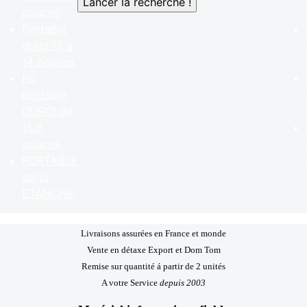
pouces
Portable
durci 13 à
14 pouces
PC
portable
DURCI de
15.6
pouces
PORTABLE
durci
ETANCHE
Livraisons assurées en France et monde
Vente en détaxe Export et Dom Tom
Remise sur quantité á partir de 2 unités
A votre Service
depuis 2003