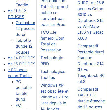
Pourquoi une
DURCI de 15.6
Tactile
Tablette grand
pouces Getac
de 11 à 12
public ne
S510 vs
POUCES
convient pas
Durabook S15
Ordinateur
pour les Pros
vs WinMate
12 pouces
TCO ...le
L156 vs Getac
durci
fameux Cout
X600
Tablette
Total de
Comparatif
durcie 12
Possession
Portable durci
pouces
Technologie
étanche
de 14 POUCES
RFiD
Durabook Z14
de 15 POUCES
G3 vs
* PC avec
Technologies
Toughbook 40
écran Tactile
Tactiles
mk2
PC
Windows XP
portable
Comparatif
est obsolète et
tactile
TABLETTE
Windows 7 Pro
durci
durcie étanche
l'est depuis le
PC
de 12 pouces
14 Janvier