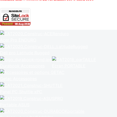
Acer Pro ENDURO
Dell pro Latitude Rugged
Durabook Accessoires
Ecran PORTABLE
Getac Accessoires
Panel PC Shuttle xPC
Portable ASUS