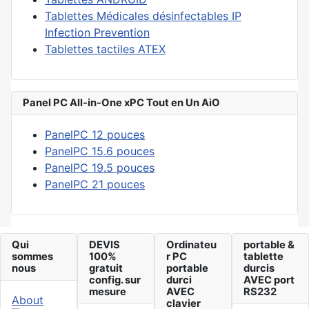
Tablettes Médicales désinfectables IP
Infection Prevention
Tablettes tactiles ATEX
Panel PC All-in-One xPC Tout en Un AiO
PanelPC 12 pouces
PanelPC 15.6 pouces
PanelPC 19.5 pouces
PanelPC 21 pouces
Qui
DEVIS
Ordinateu
portable &
sommes
100%
r PC
tablette
nous
gratuit
portable
durcis
config. sur
durci
AVEC port
mesure
AVEC
RS232
About
clavier