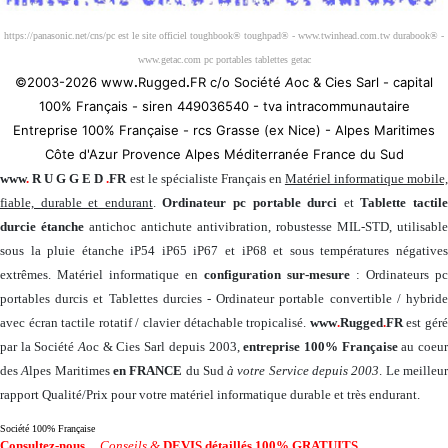
https://panasonic.net/cns/pc est le site officiel toughbook® toughpad® - www.twinhead.com.tw durabook® -
www.getac.com pc portables tablettes getac
©2003-2026 www
.
Rugged
.
FR c/o Société
A
oc & Cies Sarl - capital
100% Français - siren 449036540 - tva intracommunautaire
Entreprise 100% Française - rcs Grasse (ex Nice) - Alpes Maritimes
Côte d'Azur Provence Alpes Méditerranée France du Sud
www
.
R U G G E D
.
FR
est le spécialiste Français en
Matériel informatique mobile
fiable, durable et endurant
.
Ordinateur pc portable durci
et
Tablette tactil
durcie étanche
antichoc antichute antivibration, robustesse MIL-STD, utilisable
sous la pluie étanche iP54 iP65 iP67 et iP68 et sous températures négatives
extrêmes. Matériel informatique en
configuration sur-mesure
: Ordinateurs pc
portables durcis et Tablettes durcies - Ordinateur portable convertible / hybride
avec écran tactile rotatif / clavier détachable tropicalisé.
www
.
Rugged
.
FR
est gér
par la Société
A
oc & Cies Sarl depuis 2003,
entreprise 100% Française
au coeu
des
A
lpes Maritimes
en FRANCE
du Sud
à votre Service depuis 2003
. Le meilleu
rapport Qualité/Prix pour votre matériel informatique durable et très endurant.
Société 100% Française
Consultez-nous
...
Conseils &
DEVIS détaillés 100% GRATUITS