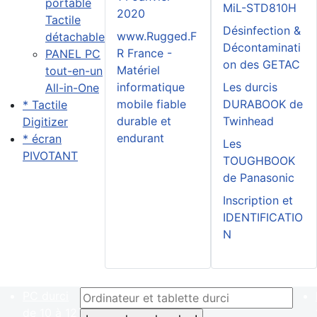
portable
MiL-STD810H
2020
Tactile
Désinfection &
www.Rugged.F
détachable
Décontaminati
R France -
PANEL PC
on des GETAC
Matériel
tout-en-un
informatique
Les durcis
All-in-One
mobile fiable
DURABOOK de
* Tactile
durable et
Twinhead
Digitizer
endurant
* écran
Les
PIVOTANT
TOUGHBOOK
de Panasonic
Inscription et
IDENTIFICATIO
N
PC durci
de 10 à 12