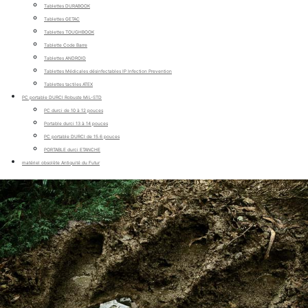
Tablettes DURABOOK
Tablettes GETAC
Tablettes TOUGHBOOK
Tablette Code Barre
Tablettes ANDROID
Tablettes Médicales désinfectables IP Infection Prevention
Tablettes tactiles ATEX
PC portable DURCI Robuste MiL-STD
PC durci de 10 à 12 pouces
Portable durci 13 à 14 pouces
PC portable DURCI de 15.6 pouces
PORTABLE durci ETANCHE
matériel obsolète Antiquité du Futur