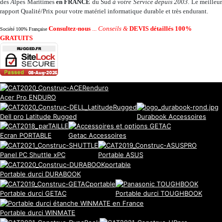
des
A
lpes Maritimes
en FRANCE
du Sud
à votre Service depuis 2003
. Le meilleu
rapport Qualité/Prix pour votre matériel informatique durable et très endurant.
Consultez-nous
...
Conseils &
DEVIS détaillés 100%
Société 100% Française
GRATUITS
Acer Pro ENDURO
Dell pro Latitude Rugged
Durabook Accessoires
Ecran PORTABLE
Getac Accessoires
Panel PC Shuttle xPC
Portable ASUS
Portable durci DURABOOK
Portable durci GETAC
Portable durci TOUGHBOOK
Portable durci WINMATE