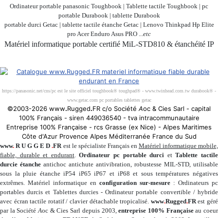
Ordinateur portable panasonic Toughbook | Tablette tactile Toughbook | pc
portable Durabook | tablette Durabook
portable durci Getac | tablette tactile étanche Getac | Lenovo Thinkpad Hp Elite
pro Acer Enduro Asus PRO ...
etc
Matériel informatique portable certifié MiL-STD810 & étanchéité IP
Société 100% Française
https://panasonic.net/cns/pc est le site officiel toughbook® toughpad® - www.twinhead.com.tw durabook® -
www.getac.com pc portables tablettes getac
©2003-2026 www
.
Rugged
.
FR c/o Société
A
oc & Cies Sarl - capital
100% Français - siren 449036540 - tva intracommunautaire
Entreprise 100% Française - rcs Grasse (ex Nice) - Alpes Maritimes
Côte d'Azur Provence Alpes Méditerranée France du Sud
www
.
R U G G E D
.
FR
est le spécialiste Français en
Matériel informatique mobile
fiable, durable et endurant
.
Ordinateur pc portable durci
et
Tablette tactil
durcie étanche
antichoc antichute antivibration, robustesse MIL-STD, utilisable
sous la pluie étanche iP54 iP65 iP67 et iP68 et sous températures négatives
extrêmes. Matériel informatique en
configuration sur-mesure
: Ordinateurs pc
portables durcis et Tablettes durcies - Ordinateur portable convertible / hybride
avec écran tactile rotatif / clavier détachable tropicalisé.
www
.
Rugged
.
FR
est gér
par la Société
A
oc & Cies Sarl depuis 2003,
entreprise 100% Française
au coeu