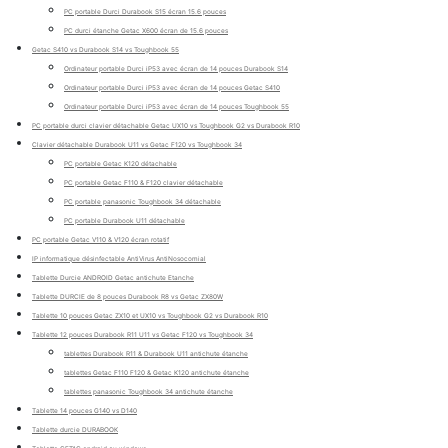
PC portable Durci Durabook S15 écran 15.6 pouces
PC durci étanche Getac X600 écran de 15.6 pouces
Getac S410 vs Durabook S14 vs Toughbook 55
Ordinateur portable Durci iP53 avec écran de 14 pouces Durabook S14
Ordinateur portable Durci iP53 avec écran de 14 pouces Getac S410
Ordinateur portable Durci iP53 avec écran de 14 pouces Toughbook 55
PC portable durci clavier détachable Getac UX10 vs Toughbook G2 vs Durabook R10
Clavier détachable Durabook U11 vs Getac F120 vs Toughbook 34
PC portable Getac K120 détachable
PC portable Getac F110 & F120 clavier détachable
PC portable panasonic Toughbook 34 détachable
PC portable Durabook U11 détachable
PC portable Getac V110 & V120 écran rotatif
IP informatique désinfectable AntiVirus AntiNosocomial
Tablette Durcie ANDROID Getac antichute Etanche
Tablette DURCIE de 8 pouces Durabook R8 vs Getac ZX80W
Tablette 10 pouces Getac ZX10 et UX10 vs Toughbook G2 vs Durabook R10
Tablette 12 pouces Durabook R11 U11 vs Getac F120 vs Toughbook 34
tablettes Durabook R11 & Durabook U11 antichute étanche
tablettes Getac F110 F120 & Getac K120 antichute étanche
tablettes panasonic Toughbook 34 antichute étanche
Tablette 14 pouces G140 vs D140
Tablette durcie DURABOOK