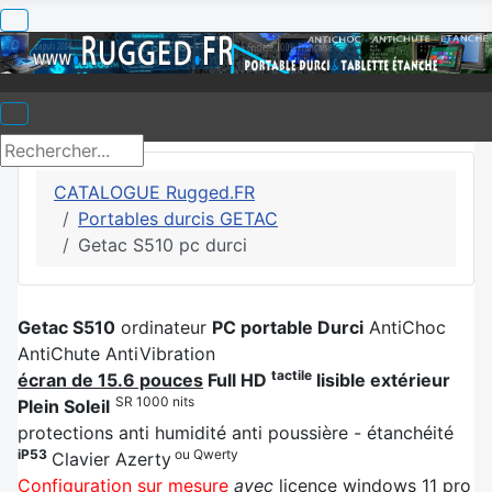
CATALOGUE Rugged.FR
Portables durcis GETAC
Getac S510 pc durci
Getac S510
ordinateur
PC portable Durci
AntiChoc
AntiChute AntiVibration
tactile
écran de 15.6 pouces
Full HD
lisible extérieur
SR 1000 nits
Plein Soleil
protections anti humidité anti poussière - étanchéité
iP53
ou Qwerty
Clavier Azerty
Configuration sur mesure
avec
licence windows 11 pro