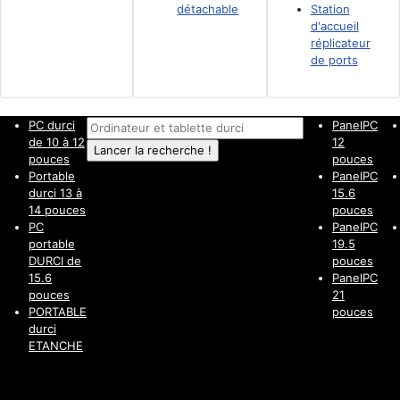
détachable
Station
d'accueil
réplicateur
de ports
PC durci
PanelPC
de 10 à 12
12
pouces
pouces
Portable
PanelPC
durci 13 à
15.6
14 pouces
pouces
PC
PanelPC
portable
19.5
DURCI de
pouces
15.6
PanelPC
pouces
21
PORTABLE
pouces
durci
ETANCHE