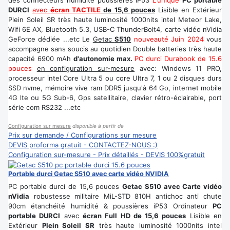
DURCI
avec
écran TACTILE
de 15,6 pouces
Lisible en Extérieur
Plein Soleil SR très haute luminosité 1000nits intel Meteor Lake,
Wifi 6E AX, Bluetooth 5.3, USB-C ThunderBolt4, carte vidéo nVidia
GeForce dédiée ...etc Le
Getac
S510
nouveauté Juin 2024
vous
accompagne sans soucis au quotidien Double batteries très haute
capacité 6900 mAh
d'autonomie max.
PC durci Durabook de 15.6
pouces
en configuration sur-mesure
avec: Windows 11 PRO,
processeur intel Core Ultra 5 ou core Ultra 7, 1 ou 2 disques durs
SSD nvme, mémoire vive ram DDR5 jusqu'à 64 Go, internet mobile
4G lte ou 5G Sub-6, Gps satellitaire, clavier rétro-éclairable, port
série com RS232 ...etc
Configuration sur mesure
disponible à partir de
Prix sur demande / Configurations sur mesure
DEVIS proforma gratuit - CONTACTEZ-NOUS :)
Configuration sur-mesure - Prix détaillés - DEVIS 100%gratuit
Portable durci Getac S510 avec carte vidéo NVIDIA
PC portable durci de 15,6 pouces
Getac S510 avec Carte vidéo
nVidia
robustesse militaire MiL-STD 810H antichoc anti chute
90cm étanchéité humidité & poussières iP53 Ordinateur
PC
portable DURCI
avec
écran Full HD de 15,6 pouces
Lisible en
Extérieur
Plein Soleil SR
très haute luminosité 1000nits intel