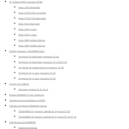
Pc portable DURCI ordinateur GETAC
Getac UX10 détachable
Getac V110 & V120 convertible
Getac F110 & F120 détachable
Getac K120 détachable
Getac S410 pc durci
Getac S510 pc durci
Getac B360 portable étanche
Getac X600 portable étanche
Portable panasonic TOUGHBOOK durci
Toughbook G2 détachable panasonic FZ-G2
Toughbook 34 détachable panasonic CF-33 & CF-34
Toughbook 40 portable étanche panasonic FZ-40
Toughbook 55 pc durci panasonic FZ-55
Toughbook 56 pc durci panasonic FZ-56
Copilot+ PC & TABLET
Ordinateur portable PC AI / PC IA
Portable WINMATE PC durci & étanche
Tablettes durcies & Portables en STOCK
Tablettes Toughbook PANASONIC durcies
TOUGHBOOK G2 panasonic tablette de 10 pouces FZ-G2
TOUGHBOOK 34 panasonic tablette de 12 pouces CF-33 CF-34
Tablettes durcies DURABOOK
Durabook R8 fanless