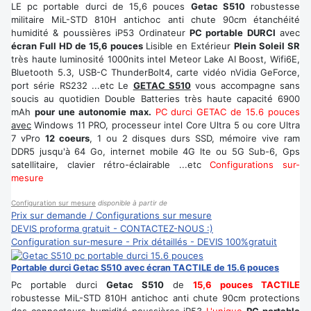
LE pc portable durci de 15,6 pouces
Getac S510
robustesse
militaire MiL-STD 810H antichoc anti chute 90cm étanchéité
humidité & poussières iP53 Ordinateur
PC portable DURCI
avec
écran Full HD de 15,6 pouces
Lisible en Extérieur
Plein Soleil SR
très haute luminosité 1000nits intel Meteor Lake AI Boost, Wifi6E,
Bluetooth 5.3, USB-C ThunderBolt4, carte vidéo nVidia GeForce,
port série RS232 ...etc Le
GETAC S510
vous accompagne sans
soucis au quotidien Double Batteries très haute capacité 6900
mAh
pour une autonomie max.
PC durci GETAC de 15.6 pouces
avec
Windows 11 PRO, processeur intel Core Ultra 5 ou core Ultra
7 vPro
12 coeurs
, 1 ou 2 disques durs SSD, mémoire vive ram
DDR5 jusqu'à 64 Go, internet mobile 4G lte ou 5G Sub-6, Gps
satellitaire, clavier rétro-éclairable ...etc
Configurations sur-
mesure
Configuration sur mesure
disponible à partir de
Prix sur demande / Configurations sur mesure
DEVIS proforma gratuit - CONTACTEZ-NOUS :)
Configuration sur-mesure - Prix détaillés - DEVIS 100%gratuit
Portable durci Getac S510 avec écran TACTILE de 15.6 pouces
Pc portable durci
Getac S510
de
15,6 pouces TACTILE
robustesse MiL-STD 810H antichoc anti chute 90cm protections
des connecteurs humidité poussières iP53
L'unique
PC portable