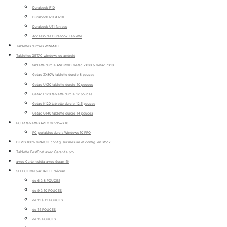
Durabook R10
Durabook R11 & R11L
Durabook U11 fanless
Accessoires Durabook Tablette
Tablettes durcies WINMATE
Tablettes GETAC windows ou android
tablette durcie ANDROID Getac ZX80 & Getac ZX10
Getac ZX80W tablette durcie 8 pouces
Getac UX10 tablette durcie 10 pouces
Getac F120 tablette durcie 12 pouces
Getac K120 tablette durcie 12.5 pouces
Getac G140 tablette durcie 14 pouces
PC et tablettes AVEC windows 10
PC portables durcis Windows 10 PRO
DEVIS 100% GRATUIT config. sur mesure et config. en stock
Tablette BestCost avec Garantie pro
avec Carte nVidia avec écran 4K
SELECTION par TAILLE d'écran
de 6 à 8 POUCES
de 9 à 10 POUCES
de 11 à 12 POUCES
de 14 POUCES
de 15 POUCES