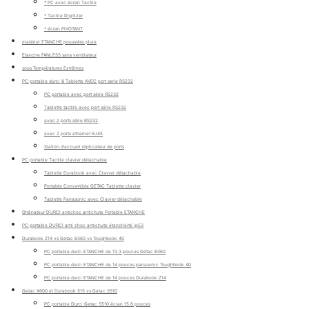
* PC avec écran Tactile
* Tactile Digitizer
* écran PIVOTANT
matériel ETANCHE poussière pluie
Etanche FANLESS sans ventilateur
sous Températures Extrêmes
PC portable durci & Tablette AVEC port serie RS232
PC portable avec port série RS232
Tablette tactile avec port série RS232
avec 2 ports série RS232
avec 2 ports ethernet RJ45
Station d'accueil réplicateur de ports
PC portable Tactile clavier détachable
Tablette Durabook avec Clavier détachable
Portable Convertible GETAC Tablette clavier
Tablette Panasonic avec Clavier détachable
Ordinateur DURCI antichoc antichute Portable ETANCHE
PC portable DURCI anti choc antichute étanchéité ip53
Durabook Z14 vs Getac B360 vs Toughbook 40
PC portable durci ETANCHE de 13.3 pouces Getac B360
PC portable durci ETANCHE de 14 pouces panasonic Toughbook 40
PC portable durci ETANCHE de 14 pouces Durabook Z14
Getac X600 et Durabook S15 vs Getac S510
PC portable Durci Getac S510 écran 15.6 pouces