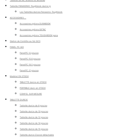
Tablette GETAC android ou windows
Tablette PANASONIC Toughbook durcie ip
Les Tablettes durcies Panasonic Toughbook
ACCESSOIRES ...
Accessoires options DURABOOK
Accessoires options GETAC
Accessoires options TOUGHBOOK pana
Station de Contrôle au Sol GCS
PANEL PC AiO
PanelPC 12 pouces
PanelPC 15.6 pouces
PanelPC 19.5 pouces
PanelPC 21 pouces
Matériel EN STOCK
TABLETTE durcie en STOCK
PORTABLE durci en STOCK
CONFIG. SUR MESURE
TABLETTE DURCIE
Tablette durcie de 8 pouces
Tablette durcie de 10 pouces
Tablette durcie de 12 pouces
Tablette durcie de 14 pouces
Tablette durcie de 15 pouces
Tablette durcie Clavier détachable