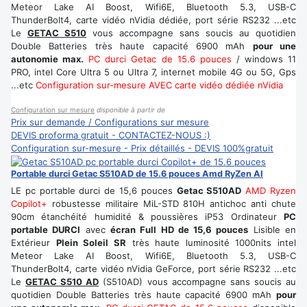
Meteor Lake AI Boost, Wifi6E, Bluetooth 5.3, USB-C
ThunderBolt4, carte vidéo nVidia dédiée, port série RS232 ...etc
Le
GETAC S510
vous accompagne sans soucis au quotidien
Double Batteries très haute capacité 6900 mAh
pour une
autonomie max.
PC durci Getac de 15.6 pouces
/ windows 11
PRO, intel Core Ultra 5 ou Ultra 7, internet mobile 4G ou 5G, Gps
...etc
Configuration sur-mesure AVEC carte vidéo dédiée nVidia
Configuration sur mesure
disponible à partir de
Prix sur demande / Configurations sur mesure
DEVIS proforma gratuit - CONTACTEZ-NOUS :)
Configuration sur-mesure - Prix détaillés - DEVIS 100%gratuit
Portable durci Getac S510AD de 15.6 pouces Amd RyZen AI
LE pc portable durci de 15,6 pouces
Getac S510AD
AMD Ryzen
Copilot+
robustesse militaire MiL-STD 810H antichoc anti chute
90cm étanchéité humidité & poussières iP53 Ordinateur
PC
portable DURCI
avec
écran Full HD de 15,6 pouces
Lisible en
Extérieur
Plein Soleil SR
très haute luminosité 1000nits intel
Meteor Lake AI Boost, Wifi6E, Bluetooth 5.3, USB-C
ThunderBolt4, carte vidéo nVidia GeForce, port série RS232 ...etc
Le
GETAC S510 AD
(S510AD) vous accompagne sans soucis au
quotidien Double Batteries très haute capacité 6900 mAh
pour