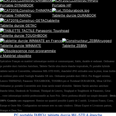
Portable DYNABOOK
Portable HP
Portable THINKPAD
Tablette durcie DURABOOK
Tablette durcie GETAC
Tablette durcie TOUGHBOOK
Tablette durcie WINMATE
Tablette ZEBRA
z Matériel obsolète
Spécialiste Français en matériel informatique mobile et communiquant, fiable, durable et endurant. Ordinateur
pc portable durci Antichoc Antichute, Tablette Tactile ultra durcie étanche tropicalisée, Pc portable hybride
tablette tactile et Convertible, robustesse MIL-STD 810G, étanchéité iP65 utilisable sous la pluie, écran lisible
en extérieur plein soleil Sunlight Readable SR nits. Ordinateur portable durci DELL Pro Rugged extreme,
Lenovo THINKPAD, Panasonic TOUGHBOOK, TOSHIBA pro et Twinhead DURABOOK, Mitac GETAC.
Ordinateur pc portable Convertible avec écran tactile rotatif réversible. Tablette Tactile antichoc antichute
étanche Arbor, Durabook de Twinhead, Thinkpad de Lenovo, Toughpad et Toughbook de Panasonic, Getac
...votre informatique mobile professionnelle au Juste Prix. Devis proforma détaillé sur simple demande :
Devis
100% Gratuits
sans engagement. Remise sur quantité possible à partir de 2 unités. Livraison France, Corse,
Europe et Outre Mer. Configuration sur-mesure avec ou sans windows. Détaxe Export et Livraisons partout,
étranger et Dom Tom.
PC portable DURCI
&
tablette durcie MiL-STD & étanche