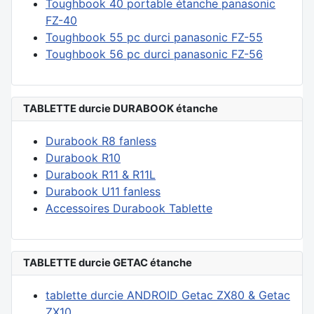
Toughbook 40 portable étanche panasonic
FZ-40
Toughbook 55 pc durci panasonic FZ-55
Toughbook 56 pc durci panasonic FZ-56
TABLETTE durcie DURABOOK étanche
Durabook R8 fanless
Durabook R10
Durabook R11 & R11L
Durabook U11 fanless
Accessoires Durabook Tablette
TABLETTE durcie GETAC étanche
tablette durcie ANDROID Getac ZX80 & Getac
ZX10