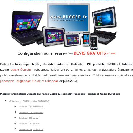
Configuration sur mesure
DEVIS GRATUITS
en France
en Français
Matériel
informatique fiable, durable endurant.
Ordinateur
PC portable DURCI
et
Tablett
tactile
durcie étanche
, robustesse MIL-STD-810 antichoc antichute antivibration, étanche i
...etc
pluie poussieres, ecran lisible plein soleil, températures extremes
Nous sommes spécialiste
panasonic Toughbook, Getac et Durabook
depuis 2003
.
Matériel informatique Durable en France Catalogue complet Panasonic Toughbook Getac Durabook
Ordinateur pc DURCI portable DURABOOK
Durabook R10 détachable
Durabook U11 détachable
Durabook S14 pc durci
Durabook S15 pc durci
Durabook Z14 pc étanche