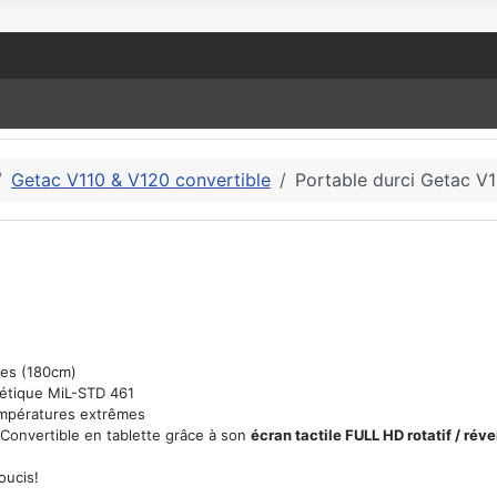
Getac V110 & V120 convertible
Portable durci Getac V
res (180cm)
nétique MiL-STD 461
températures extrêmes
 Convertible en tablette grâce à son
écran tactile FULL HD rotatif / réve
oucis!