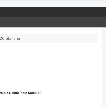
120 étanche
rsible Lisible Plein Soleil SR