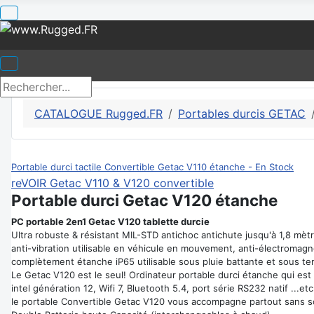
CATALOGUE Rugged.FR
Portables durcis GETAC
Portable durci tactile Convertible Getac V110 étanche - En Stock
reVOIR Getac V110 & V120 convertible
Portable durci Getac V120 étanche
PC portable 2en1 Getac V120 tablette durcie
Ultra robuste & résistant MIL-STD antichoc antichute jusqu'à 1,8 mèt
anti-vibration utilisable en véhicule en mouvement, anti-électromag
complètement étanche iP65 utilisable sous pluie battante et sous 
Le Getac V120 est le seul! Ordinateur portable durci étanche qui est
intel génération 12, Wifi 7, Bluetooth 5.4, port série RS232 natif ...etc
le portable Convertible Getac V120 vous accompagne partout sans s