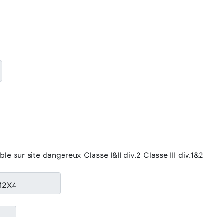
le sur site dangereux Classe I&II div.2 Classe III div.1&2
BM2X4