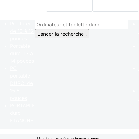
PC durci
de 10 à 12
pouces
Portable
durci 13 à
14 pouces
PC
portable
DURCI de
15.6
pouces
PORTABLE
durci
ETANCHE
Livraisons assurées en France et monde