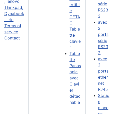
série
ertibl
RS23
e
2
GETA
avec
C
Terms of
2
Table
service
ports
tte
Contact
série
clavie
RS23
r
2
Table
avec
tte
2
Panas
ports
onic
ether
avec
net
Clavi
RJ45
er
Statio
détac
n
hable
d'acc
ueil