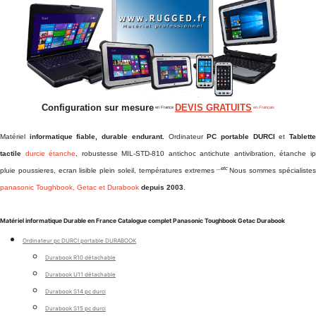
Configuration sur mesure
DEVIS GRATUITS
en France
en Français
Matériel
informatique fiable, durable endurant.
Ordinateur
PC portable DURCI
et
Tablett
tactile
durcie étanche
, robustesse MIL-STD-810 antichoc antichute antivibration, étanche i
...etc
pluie poussieres, ecran lisible plein soleil, températures extremes
Nous sommes spécialiste
panasonic Toughbook, Getac et Durabook
depuis 2003
.
Matériel informatique Durable en France Catalogue complet Panasonic Toughbook Getac Durabook
Ordinateur pc DURCI portable DURABOOK
Durabook R10 détachable
Durabook U11 détachable
Durabook S14 pc durci
Durabook S15 pc durci