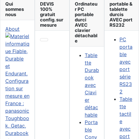
Qui
DEVIS
Ordinateu
portable &
sommes
100%
r PC
tablette
nous
gratuit
portable
durcis
config. sur
durci
AVEC port
mesure
AVEC
RS232
About
clavier
détachabl
PC
e
porta
ble
Table
avec
tte
port
Durab
série
ook
RS23
avec
2
Clavi
Table
er
tte
détac
tactil
hable
e
Porta
avec
ble
port
Conv