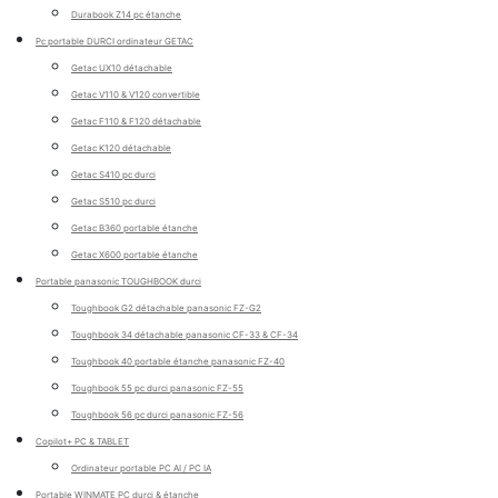
Durabook Z14 pc étanche
Pc portable DURCI ordinateur GETAC
Getac UX10 détachable
Getac V110 & V120 convertible
Getac F110 & F120 détachable
Getac K120 détachable
Getac S410 pc durci
Getac S510 pc durci
Getac B360 portable étanche
Getac X600 portable étanche
Portable panasonic TOUGHBOOK durci
Toughbook G2 détachable panasonic FZ-G2
Toughbook 34 détachable panasonic CF-33 & CF-34
Toughbook 40 portable étanche panasonic FZ-40
Toughbook 55 pc durci panasonic FZ-55
Toughbook 56 pc durci panasonic FZ-56
Copilot+ PC & TABLET
Ordinateur portable PC AI / PC IA
Portable WINMATE PC durci & étanche