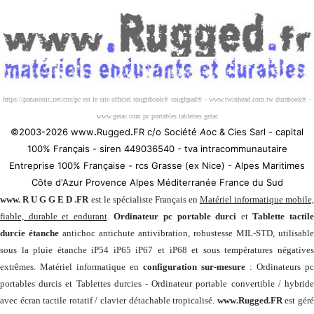
Société 100% Française
https://panasonic.net/cns/pc est le site officiel toughbook® toughpad® - www.twinhead.com.tw durabook® -
www.getac.com pc portables tablettes getac
©2003-2026 www
.
Rugged
.
FR c/o Société
A
oc & Cies Sarl - capital
100% Français - siren 449036540 - tva intracommunautaire
Entreprise 100% Française - rcs Grasse (ex Nice) - Alpes Maritimes
Côte d'Azur Provence Alpes Méditerranée France du Sud
www
.
R U G G E D
.
FR
est le spécialiste Français en
Matériel informatique mobile
fiable, durable et endurant
.
Ordinateur pc portable durci
et
Tablette tactil
durcie étanche
antichoc antichute antivibration, robustesse MIL-STD, utilisable
sous la pluie étanche iP54 iP65 iP67 et iP68 et sous températures négatives
extrêmes. Matériel informatique en
configuration sur-mesure
: Ordinateurs pc
portables durcis et Tablettes durcies - Ordinateur portable convertible / hybride
avec écran tactile rotatif / clavier détachable tropicalisé.
www
.
Rugged
.
FR
est gér