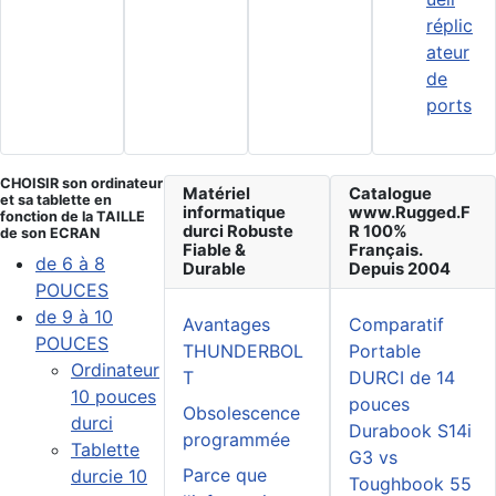
réplic
ateur
de
ports
CHOISIR son ordinateur
Matériel
Catalogue
et sa tablette en
informatique
www.Rugged.F
fonction de la TAILLE
durci Robuste
R 100%
de son ECRAN
Fiable &
Français.
de 6 à 8
Durable
Depuis 2004
POUCES
de 9 à 10
Avantages
Comparatif
POUCES
THUNDERBOL
Portable
Ordinateur
T
DURCI de 14
10 pouces
pouces
Obsolescence
durci
Durabook S14i
programmée
Tablette
G3 vs
Parce que
durcie 10
Toughbook 55