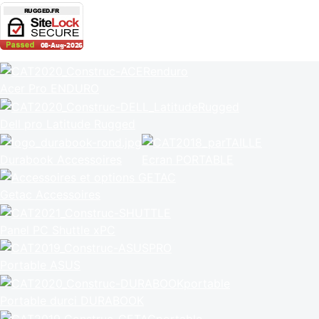
Acer Pro ENDURO
Dell pro Latitude Rugged
Durabook Accessoires
Ecran PORTABLE
Getac Accessoires
Panel PC Shuttle xPC
Portable ASUS
Portable durci DURABOOK