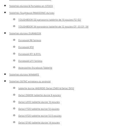
Tablettes durcies & Portables en STOCK
Tablettes Toughbook PANASONIC durcies
TOUGHBOOK G2 panasonic tablette de 10 pouces FZ-G2
TOUGHBOOK 34 panasonic tablette de 12 pouces CF-33 CF-34
Tablettes durcies DURABOOK
Durabook R8 fanless
Durabook R10
Durabook R11 & R11L
Durabook U11 fanless
Accessoires Durabook Tablette
Tablettes durcies WINMATE
Tablettes GETAC windows ou android
tablette durcie ANDROID Getac ZX80 & Getac ZX10
Getac ZX80W tablette durcie 8 pouces
Getac UX10 tablette durcie 10 pouces
Getac F120 tablette durcie 12 pouces
Getac K120 tablette durcie 12.5 pouces
Getac G140 tablette durcie 14 pouces