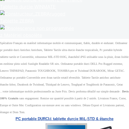
Tablette durcie WINMATE
Tablette ZEBRA
z Matériel obsolète
Spécialiste Français en matériel informatique mobile et communiquant, fiable, durable et endurant. Ordinateur
pc portable durci Antichoc Antichute, Tablette Tactile ultra durcie étanche tropicalisée, Pc portable hybride
tablette tactile et Convertible, robustesse MIL-STD 810G, étanchéité iP65 utilisable sous la pluie, écran lisible
en extérieur plein soleil Sunlight Readable SR nits. Ordinateur portable durci DELL Pro Rugged extreme,
Lenovo THINKPAD, Panasonic TOUGHBOOK, TOSHIBA pro et Twinhead DURABOOK, Mitac GETAC.
Ordinateur pc portable Convertible avec écran tactile rotatif réversible. Tablette Tactile antichoc antichute
étanche Arbor, Durabook de Twinhead, Thinkpad de Lenovo, Toughpad et Toughbook de Panasonic, Getac
...votre informatique mobile professionnelle au Juste Prix. Devis proforma détaillé sur simple demande :
Devis
100% Gratuits
sans engagement. Remise sur quantité possible à partir de 2 unités. Livraison France, Corse,
Europe et Outre Mer. Configuration sur-mesure avec ou sans windows. Détaxe Export et Livraisons partout,
étranger et Dom Tom.
PC portable DURCI
&
tablette durcie MiL-STD & étanche