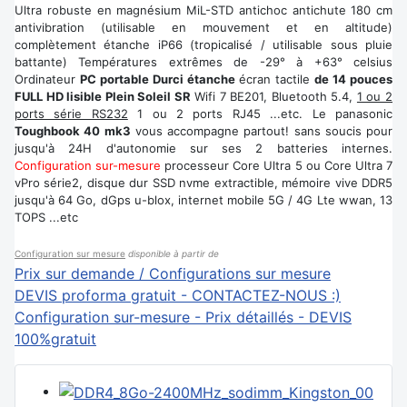
Ultra robuste en magnésium MiL-STD antichoc antichute 180 cm
antivibration (utilisable en mouvement et en altitude)
complètement étanche iP66 (tropicalisé / utilisable sous pluie
battante) Températures extrêmes de -29° à +63° celsius
Ordinateur
PC portable Durci étanche
écran tactile
de 14 pouces
FULL HD lisible Plein Soleil SR
Wifi 7 BE201, Bluetooth 5.4,
1 ou 2
ports série RS232
1 ou 2 ports RJ45 ...etc. Le panasonic
Toughbook 40 mk3
vous accompagne partout! sans soucis pour
jusqu'à 24H d'autonomie sur ses 2 batteries internes.
Configuration sur-mesure
processeur Core Ultra 5 ou Core Ultra 7
vPro série2, disque dur SSD nvme extractible, mémoire vive DDR5
jusqu'à 64 Go, dGps u-blox, internet mobile 5G / 4G Lte wwan, 13
TOPS ...etc
Configuration sur mesure
disponible à partir de
Prix sur demande / Configurations sur mesure
DEVIS proforma gratuit - CONTACTEZ-NOUS :)
Configuration sur-mesure - Prix détaillés - DEVIS
100%gratuit