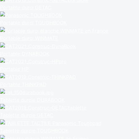
Portable durci GETAC
Portable durci TOUGHBOOK
Portable durci WINMATE
Portable DYNABOOK
Portable HP
Portable THINKPAD
Tablette durcie DURABOOK
Tablette durcie GETAC
Tablette durcie TOUGHBOOK