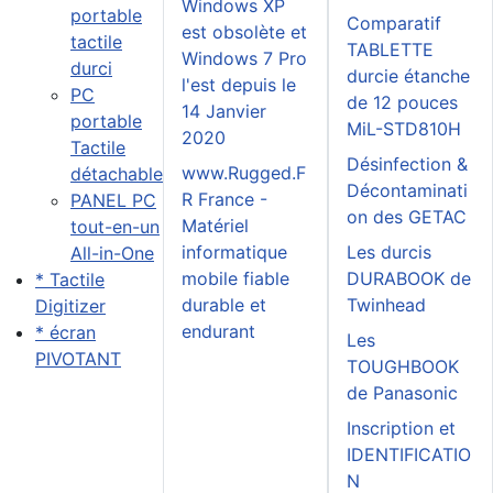
Windows XP
portable
Comparatif
est obsolète et
tactile
TABLETTE
Windows 7 Pro
durci
durcie étanche
l'est depuis le
PC
de 12 pouces
14 Janvier
portable
MiL-STD810H
2020
Tactile
Désinfection &
www.Rugged.F
détachable
Décontaminati
R France -
PANEL PC
on des GETAC
Matériel
tout-en-un
informatique
Les durcis
All-in-One
mobile fiable
DURABOOK de
* Tactile
durable et
Twinhead
Digitizer
endurant
* écran
Les
PIVOTANT
TOUGHBOOK
de Panasonic
Inscription et
IDENTIFICATIO
N