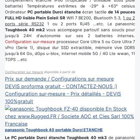
complètement étanche iP66 (tropicalisé / utilisable sous pluie
battante) Températures extrêmes de -29° à +63° celsius
Ordinateur
PC portable Durci étanche
écran tactile
de 14 pouces
FULL HD lisible Plein Soleil SR
Wifi 7 BE200, Bluetooth 5.3,
1 ou 2
ports série RS232
1 ou 2 ports RJ45 ...etc. Le panasonic
Toughbook 40 mk2
vous accompagne partout! sans soucis pour
jusqu'à 24H d'autonomie sur ses 2 batteries internes.
Configuration sur-mesure
processeur Core Ultra 5 ou Core Ultra 7
vPro (Serie 1), disque dur SSD extractible, mémoire vive DDR5
jusqu'à 64 Go, dGps u-blox, internet mobile 5G / 4G Lte wwan, 11
TOPS ...etc
Configuration sur mesure
disponible à partir de
Prix sur demande / Configurations sur mesure
DEVIS proforma gratuit - CONTACTEZ-NOUS :)
Configuration sur-mesure - Prix détaillés - DEVIS
100%gratuit
panasonic Toughbook 40 portable Durci ETANCHE
Le PC portable Durci étanche Toughbook 40 mk3
de panasonic