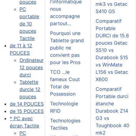
l'informatique
pouces
mk3 vs Getac
nous
PC
S410 G5
accompagne
portable
Comparatif
partout...
de 10
Portable
pouces
Pourquoi une
DURCI de 15.6
Tactile
Tablette grand
pouces Getac
de 11 à 12
public ne
S510 vs
POUCES
convient pas
Durabook S15
Ordinateur
pour les Pros
vs WinMate
12 pouces
TCO ...le
L156 vs Getac
durci
fameux Cout
X600
Tablette
Total de
Comparatif
durcie 12
Possession
Portable durci
pouces
Technologie
étanche
de 14 POUCES
RFiD
Durabook Z14
de 15 POUCES
G3 vs
* PC avec
Technologies
Toughbook 40
écran Tactile
Tactiles
mk2
PC