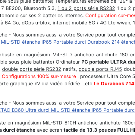
sable sous pluie battante) Températures extrêmes de -29° à
 7 BE200, Bluetooth 5.3,
1 ou 2 ports série RS232
1 ou 2 p
onomie sur ses 2 batteries internes.
Configuration sur-me
'à 64 Go, dGps u-blox, internet mobile 5G / 4G Lte wwan, 1
che - Nous sommes aussi a votre Service pour tout comple
 MiL-STD étanche iP65
Portable durci Durabook Z14 étanc
buste en magnésium MiL-STD antichoc antichute 180 cm a
sable sous pluie battante) Ordinateur
PC portable ULTRA dur
,
double ports série RS232
natifs,
double ports RJ45
doubl
s
Configurations 100% sur-mesure :
processeur Ultra Core 5
rte graphique nVidia vidéo dédiée ...etc
Le Durabook Z14 
che - Nous sommes aussi a votre Service pour tout comple
TAC B360 Ultra durci MiL-STD étanche iP65
Portable durc
uste en magnésium MiL-STD 810H antichoc antichute 180c
ra durci étanche
avec écran
tactile de 13.3 pouces FULL HD 