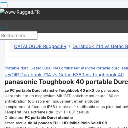
CATALOGUE Rugged.FR
Durabook Z14 vs Getac 
Portable durci Getac B360 PRO ordinateur étanche
Portable durci ét
reVOIR Durabook Z14 vs Getac B360 vs Toughbook 40
panasonic Toughbook 40 portable Dur
Le PC portable Durci étanche Toughbook 40 mk3
de panasonic
Ultra robuste en magnésium MiL-STD antichoc antichute 180 cm
antivibration (utilisable en mouvement et en altitude)
complètement étanche iP66 (tropicalisé / utilisable sous pluie battan
Températures extrêmes de -29° à +63° celsius
Ordinateur
PC portable Durci étanche
écran tactile
de 14 pouces FULL HD lisible Plein Soleil SR