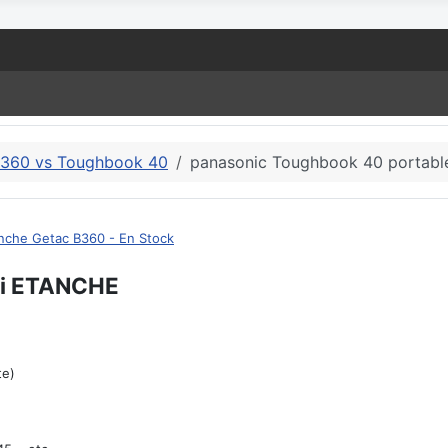
B360 vs Toughbook 40
panasonic Toughbook 40 portab
anche Getac B360 - En Stock
ci ETANCHE
te)