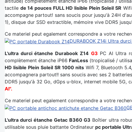
altitude) complètement étanche iP66 (tropicalisé / utili
tactile
de 14 pouces FULL HD lisible Plein Soleil SR
Wifi
accompagne partout! sans soucis pour jusqu'à 24H d'aut
1), disque dur SSD extractible, mémoire vive DDR5 jusqu
Ce materiel peut egalement correspondre a votre recher
DURABOOK Z14i Ultra durci
L'ultra durci étanche Durabook Z14
G3
PC AI Ultra ro
complètement étanche iP66
FanLess
(tropicalisé / utili
HD lisible Plein Soleil SR 1000 nits
Wifi 7, Bluetooth 5.4
accompagnera partout!! sans soucis avec ses 2 batterie
DDR5 jusqu'à 32 Go, dGps u-blox, internet mobile 5G, ca
AI".
Ce materiel peut egalement correspondre a votre recher
GE
L'ultra durci étanche Getac B360 G3
Boîtier ultra rob
utilisable sous pluie battante Ordinateur
pc portable Ult