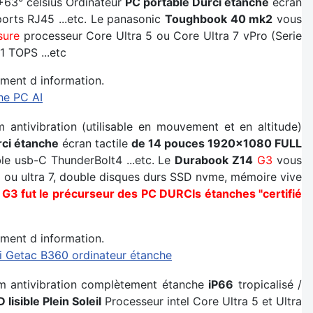
 +63° celsius Ordinateur
PC portable Durci étanche
écran
orts RJ45 ...etc. Le panasonic
Toughbook 40 mk2
vous
sure
processeur Core Ultra 5 ou Core Ultra 7 vPro (Serie
1 TOPS ...etc
ment d information.
he PC AI
ntivibration (utilisable en mouvement et en altitude)
ci étanche
écran tactile
de 14 pouces 1920x1080 FULL
e usb-C ThunderBolt4 ...etc. Le
Durabook Z14
G3
vous
 ou ultra 7, double disques durs SSD nvme, mémoire vive
G3 fut le précurseur des PC DURCIs étanches "certifié
ment d information.
i Getac B360 ordinateur étanche
m antivibration complètement étanche
iP66
tropicalisé /
lisible Plein Soleil
Processeur intel Core Ultra 5 et Ultra