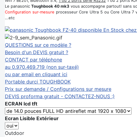
Wifi 7 BE201, Bluetooth 5.4,
1 ou 2 ports série RS232
1 ou 2 ports RJ4
Le panasonic
Toughbook 40 mk3
vous accompagne partout! sans sou
Configuration sur-mesure
processeur Core Ultra 5 ou Core Ultra 7 
...etc
QUESTIONS sur ce modèle ?
Besoin d'un DEVIS gratuit ?
CONTACT par téléphone
au 0.970.469.719 (non sur-taxé)
ou par email en cliquant ici
Portable durci TOUGHBOOK
Prix sur demande / Configurations sur mesure
DEVIS proforma gratuit - CONTACTEZ-NOUS :)
ECRAN lcd tft
Ecran Lisible Extérieur
Outdoor