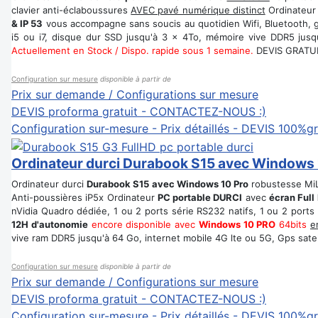
clavier anti-éclaboussures
AVEC pavé numérique distinct
Ordinateu
& IP 53
vous accompagne sans soucis au quotidien Wifi, Bluetooth, gi
i5 ou i7, disque dur SSD jusqu'à 3 x 4To, mémoire vive DDR5 jusqu
Actuellement en Stock / Dispo. rapide sous 1 semaine.
DEVIS GRATU
Configuration sur mesure
disponible à partir de
Prix sur demande / Configurations sur mesure
DEVIS proforma gratuit - CONTACTEZ-NOUS :)
Configuration sur-mesure - Prix détaillés - DEVIS 100%gr
Ordinateur durci Durabook S15 avec Windows 
Ordinateur durci
Durabook S15 avec Windows 10 Pro
robustesse MiL
Anti-poussières iP5x Ordinateur
PC portable DURCI
avec
écran Full
nVidia Quadro dédiée, 1 ou 2 ports série RS232 natifs, 1 ou 2 ports
12H d'autonomie
encore disponible avec
Windows 10 PRO
64bits
e
vive ram DDR5 jusqu'à 64 Go, internet mobile 4G lte ou 5G, Gps satelli
Configuration sur mesure
disponible à partir de
Prix sur demande / Configurations sur mesure
DEVIS proforma gratuit - CONTACTEZ-NOUS :)
Configuration sur-mesure - Prix détaillés - DEVIS 100%gr