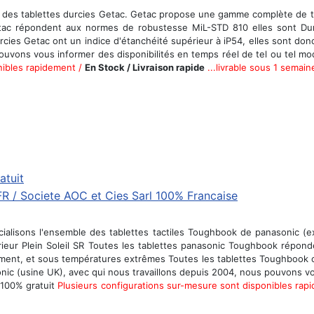
des tablettes durcies Getac. Getac propose une gamme complète de ta
etac répondent aux normes de robustesse MiL-STD 810 elles sont Durci
cies Getac ont un indice d'étanchéité supérieur à iP54, elles sont d
uvons vous informer des disponibilités en temps réel de tel ou tel modè
nibles rapidement /
En Stock / Livraison rapide
...livrable sous 1 semain
atuit
lisons l'ensemble des tablettes tactiles Toughbook de panasonic (ex
ieur Plein Soleil SR Toutes les tablettes panasonic Toughbook répon
uvement, et sous températures extrêmes Toutes les tablettes Toughbook o
c (usine UK), avec qui nous travaillons depuis 2004, nous pouvons vous
 100% gratuit
Plusieurs configurations sur-mesure sont disponibles rap