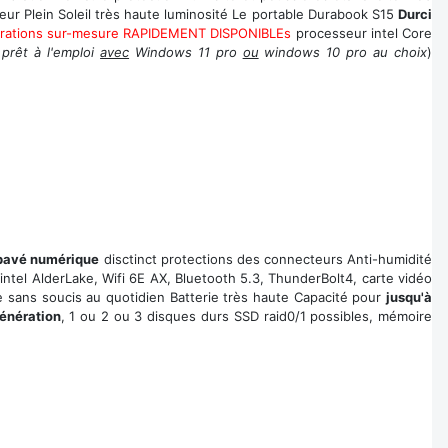
ieur Plein Soleil très haute luminosité Le portable Durabook S15
Durci
urations sur-mesure RAPIDEMENT DISPONIBLEs
processeur intel Core
 prêt à l'emploi
avec
Windows 11 pro
ou
windows 10 pro au choix
)
pavé numérique
disctinct protections des connecteurs Anti-humidité
 intel AlderLake, Wifi 6E AX, Bluetooth 5.3, ThunderBolt4, carte vidéo
sans soucis au quotidien Batterie très haute Capacité pour
jusqu'à
énération
, 1 ou 2 ou 3 disques durs SSD raid0/1 possibles, mémoire