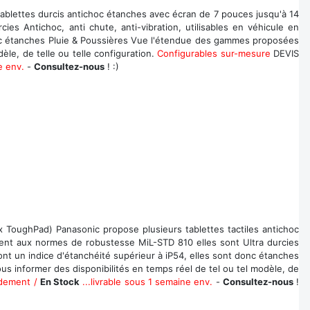
blettes durcis antichoc étanches avec écran de 7 pouces jusqu'à 14
es Antichoc, anti chute, anti-vibration, utilisables en véhicule en
onc étanches Pluie & Poussières Vue l'étendue des gammes proposées
le, de telle ou telle configuration.
Configurables sur-mesure
DEVIS
e env.
-
Consultez-nous
! :)
 ToughPad) Panasonic propose plusieurs tablettes tactiles antichoc
dent aux normes de robustesse MiL-STD 810 elles sont Ultra durcies
nt un indice d'étanchéité supérieur à iP54, elles sont donc étanches
 informer des disponibilités en temps réel de tel ou tel modèle, de
idement /
En Stock
...livrable sous 1 semaine env.
-
Consultez-nous
!