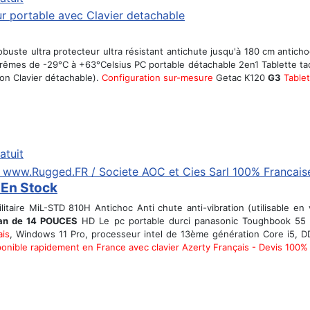
obuste ultra protecteur ultra résistant antichute jusqu'à 180 cm antic
trêmes de -29°C à +63°Celsius PC portable détachable 2en1 Tablette tac
on Clavier détachable).
Configuration sur-mesure
Getac K120
G3
Table
atuit
 En Stock
itaire MiL-STD 810H Antichoc Anti chute anti-vibration (utilisable e
an de 14 POUCES
HD Le pc portable durci panasonic Toughbook 55
ais
, Windows 11 Pro, processeur intel de 13ème génération Core i5, 
nible rapidement en France avec clavier Azerty Français - Devis 100% 