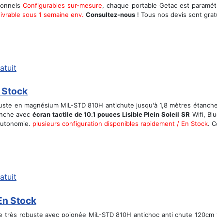
sionnels
Configurables sur-mesure
, chaque portable Getac est paramét
.livrable sous 1 semaine env.
Consultez-nous
! Tous nos devis sont grat
atuit
 Stock
obuste en magnésium MiL-STD 810H antichute jusqu'à 1,8 mètres étanch
tanche avec
écran tactile de 10.1 pouces Lisible Plein Soleil SR
Wifi, Bl
autonomie.
plusieurs configuration disponibles rapidement / En Stock
. C
atuit
En Stock
e très robuste avec poignée MiL-STD 810H antichoc anti chute 120cm v