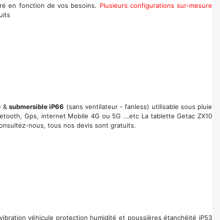
ré en fonction de vos besoins.
Plusieurs configurations sur-mesure
uits
e &
submersible iP66
(sans ventilateur - fanless) utilisable sous pluie
uetooth, Gps, internet Mobile 4G ou 5G ...etc La tablette Getac ZX10
onsultez-nous, tous nos devis sont gratuits.
ibration véhicule protection humidité et poussières étanchéité iP53