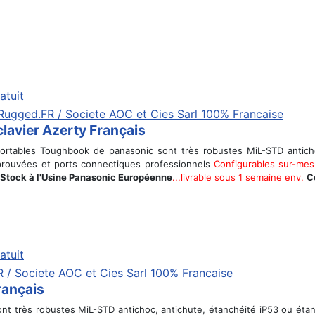
atuit
avier Azerty Français
rtables Toughbook de panasonic sont très robustes MiL-STD anticho
s éprouvées et ports connectiques professionnels
Configurables sur-mes
 Stock à l'Usine Panasonic Européenne
...livrable sous 1 semaine env.
C
atuit
rançais
t très robustes MiL-STD antichoc, antichute, étanchéité iP53 ou étanch