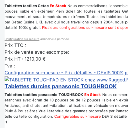
Tablettes tactiles Getac
En Stock
Nous commercialisons l'ensemble 
pouces lisible en extérieur Plein Soleil SR Toutes les tablettes G
mouvement, et sous températures extrêmes Toutes les tablettes dur
par Getac (usine UK), avec qui nous travaillons depuis 2004, nous po
détaillé 100% gratuit
Plusieurs configurations sur-mesure sont dispo
Configuration sur mesure
disponible à partir de
Prix TTC :
Prix de vente avec escompte:
Prix HT :
1210,00 €
Tva :
Configuration sur-mesure - Prix détaillés - DEVIS 100%gr
Tablettes durcies panasonic TOUGHBOOK
Tablettes tactiles panasonic TOUGHBOOK
En Stock
Nous commercia
étanches avec écran de 10 pouces ou de 12 pouces lisible en extér
Antichoc, anti chute, anti-vibration, utilisables en véhicule en mo
Pluie & Poussières Vue l'étendue des gammes proposées par Panasoni
telle ou telle configuration.
Configurables sur-mesure
DEVIS détaillé
:)