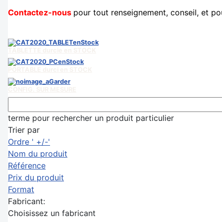
Contactez-nous
pour tout renseignement, conseil, et p
TABLETTE durcie en STOCK
PORTABLE durci en STOCK
CONFIG. SUR MESURE
terme pour rechercher un produit particulier
Trier par
Ordre ' +/-'
Nom du produit
Référence
Prix du produit
Format
Fabricant:
Choisissez un fabricant