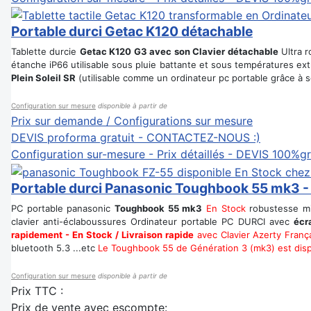
Portable durci Getac K120 détachable
Tablette durcie
Getac K120 G3 avec son Clavier détachable
Ultra r
étanche iP66 utilisable sous pluie battante et sous températures ex
Plein Soleil SR
(utilisable comme un ordinateur pc portable grâce à s
Configuration sur mesure
disponible à partir de
Prix sur demande / Configurations sur mesure
DEVIS proforma gratuit - CONTACTEZ-NOUS :)
Configuration sur-mesure - Prix détaillés - DEVIS 100%gr
Portable durci Panasonic Toughbook 55 mk3 -
PC portable panasonic
Toughbook 55 mk3
En Stock
robustesse mil
clavier anti-éclaboussures Ordinateur portable PC DURCI avec
écr
rapidement - En Stock / Livraison rapide
avec Clavier Azerty Franç
bluetooth 5.3 ...etc
Le Toughbook 55 de Génération 3 (mk3) est dispo
Configuration sur mesure
disponible à partir de
Prix TTC :
Prix de vente avec escompte: