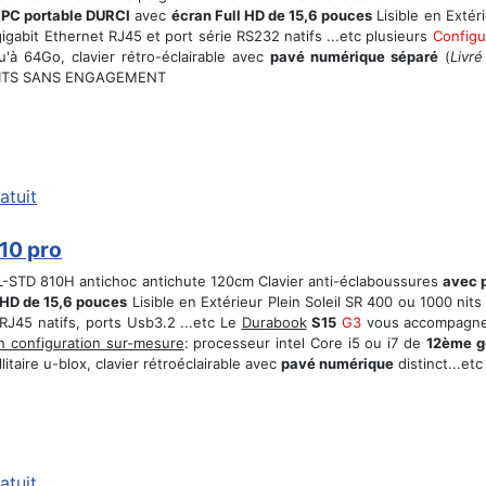
r
PC portable DURCI
avec
écran Full HD de 15,6 pouces
Lisible en Extér
gabit Ethernet RJ45 et port série RS232 natifs ...etc plusieurs
Config
'à 64Go, clavier rétro-éclairable avec
pavé numérique séparé
(
Livré
ITS SANS ENGAGEMENT
atuit
10 pro
-STD 810H antichoc antichute 120cm Clavier anti-éclaboussures
avec 
 HD de 15,6 pouces
Lisible en Extérieur Plein Soleil SR 400 ou 1000 nits
 RJ45 natifs, ports Usb3.2 ...etc Le
Durabook
S15
G3
vous accompagne 
n configuration sur-mesure
: processeur intel Core i5 ou i7 de
12ème g
taire u-blox, clavier rétroéclairable avec
pavé numérique
distinct...etc
atuit