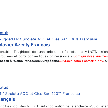
atuit
avier Azerty Français
rtables Toughbook de panasonic sont très robustes MiL-STD anticho
s éprouvées et ports connectiques professionnels
Configurables sur-mes
 Stock à l'Usine Panasonic Européenne
...livrable sous 1 semaine env.
C
atuit
rançais
t très robustes MiL-STD antichoc, antichute, étanchéité iP53 ou étanch