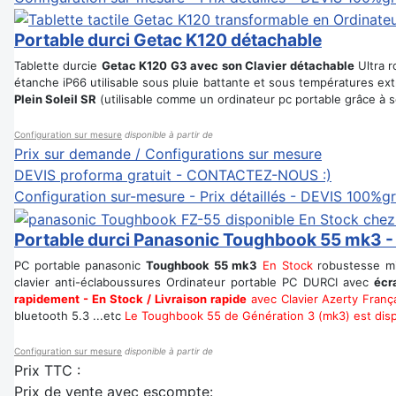
Portable durci Getac K120 détachable
Tablette durcie
Getac K120 G3 avec son Clavier détachable
Ultra r
étanche iP66 utilisable sous pluie battante et sous températures ex
Plein Soleil SR
(utilisable comme un ordinateur pc portable grâce à s
Configuration sur mesure
disponible à partir de
Prix sur demande / Configurations sur mesure
DEVIS proforma gratuit - CONTACTEZ-NOUS :)
Configuration sur-mesure - Prix détaillés - DEVIS 100%gr
Portable durci Panasonic Toughbook 55 mk3 -
PC portable panasonic
Toughbook 55 mk3
En Stock
robustesse mil
clavier anti-éclaboussures Ordinateur portable PC DURCI avec
écr
rapidement - En Stock / Livraison rapide
avec Clavier Azerty Franç
bluetooth 5.3 ...etc
Le Toughbook 55 de Génération 3 (mk3) est dispo
Configuration sur mesure
disponible à partir de
Prix TTC :
Prix de vente avec escompte: