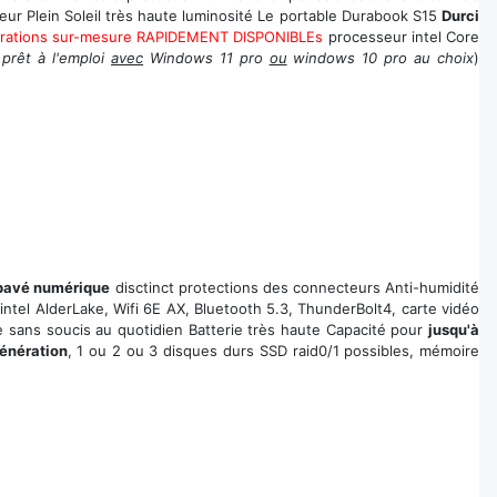
ieur Plein Soleil très haute luminosité Le portable Durabook S15
Durci
urations sur-mesure RAPIDEMENT DISPONIBLEs
processeur intel Core
 prêt à l'emploi
avec
Windows 11 pro
ou
windows 10 pro au choix
)
pavé numérique
disctinct protections des connecteurs Anti-humidité
 intel AlderLake, Wifi 6E AX, Bluetooth 5.3, ThunderBolt4, carte vidéo
sans soucis au quotidien Batterie très haute Capacité pour
jusqu'à
énération
, 1 ou 2 ou 3 disques durs SSD raid0/1 possibles, mémoire