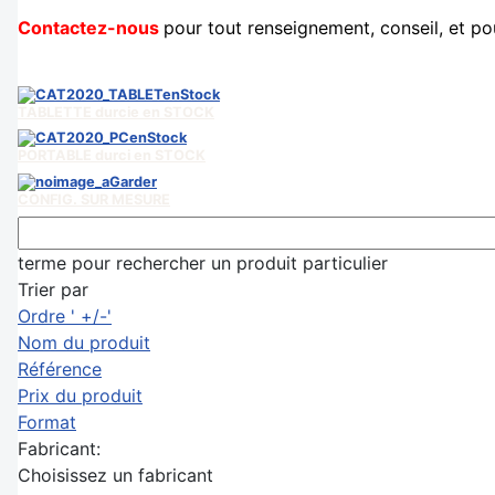
Contactez-nous
pour tout renseignement, conseil, et p
TABLETTE durcie en STOCK
PORTABLE durci en STOCK
CONFIG. SUR MESURE
terme pour rechercher un produit particulier
Trier par
Ordre ' +/-'
Nom du produit
Référence
Prix du produit
Format
Fabricant:
Choisissez un fabricant