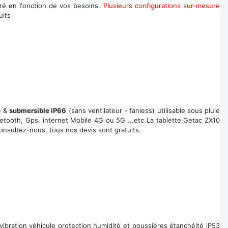
ré en fonction de vos besoins.
Plusieurs configurations sur-mesure
uits
e &
submersible iP66
(sans ventilateur - fanless) utilisable sous pluie
uetooth, Gps, internet Mobile 4G ou 5G ...etc La tablette Getac ZX10
onsultez-nous, tous nos devis sont gratuits.
ibration véhicule protection humidité et poussières étanchéité iP53