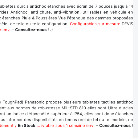
blettes durcis antichoc étanches avec écran de 7 pouces jusqu'à 14
es Antichoc, anti chute, anti-vibration, utilisables en véhicule en
onc étanches Pluie & Poussières Vue l'étendue des gammes proposées
le, de telle ou telle configuration.
Configurables sur-mesure
DEVIS
e env.
-
Consultez-nous
! :)
 ToughPad) Panasonic propose plusieurs tablettes tactiles antichoc
dent aux normes de robustesse MiL-STD 810 elles sont Ultra durcies
nt un indice d'étanchéité supérieur à iP54, elles sont donc étanches
 informer des disponibilités en temps réel de tel ou tel modèle, de
idement /
En Stock
...livrable sous 1 semaine env.
-
Consultez-nous
!