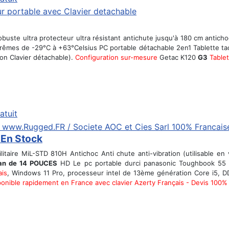
obuste ultra protecteur ultra résistant antichute jusqu'à 180 cm antic
trêmes de -29°C à +63°Celsius PC portable détachable 2en1 Tablette tac
on Clavier détachable).
Configuration sur-mesure
Getac K120
G3
Table
atuit
 En Stock
itaire MiL-STD 810H Antichoc Anti chute anti-vibration (utilisable e
an de 14 POUCES
HD Le pc portable durci panasonic Toughbook 55
ais
, Windows 11 Pro, processeur intel de 13ème génération Core i5, 
nible rapidement en France avec clavier Azerty Français - Devis 100% 