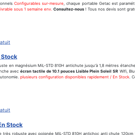
sionnels
Configurables sur-mesure
, chaque portable Getac est paramét
.livrable sous 1 semaine env.
Consultez-nous
! Tous nos devis sont grat
atuit
 Stock
obuste en magnésium MiL-STD 810H antichute jusqu'à 1,8 mètres étanch
tanche avec
écran tactile de 10.1 pouces Lisible Plein Soleil SR
Wifi, Bl
autonomie.
plusieurs configuration disponibles rapidement / En Stock
. C
atuit
En Stock
e très robuste avec poignée MiL-STD 810H antichoc anti chute 120cm v