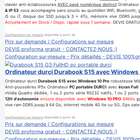
clavier anti-éclaboussures
AVEC pavé numérique distinct
Ordinateu
& IP 53
vous accompagne sans soucis au quotidien Wifi, Bluetooth, gi
i5 ou i7, disque dur SSD jusqu'à 3 x 4To, mémoire vive DDR5 jusqu
Actuellement en Stock / Dispo. rapide sous 1 semaine.
DEVIS GRATU
Configuration sur mesure
disponible à partir de
Prix sur demande / Configurations sur mesure
DEVIS proforma gratuit - CONTACTEZ-NOUS :)
Configuration sur-mesure - Prix détaillés - DEVIS 100%gr
Ordinateur durci Durabook S15 avec Windows 
Ordinateur durci
Durabook S15 avec Windows 10 Pro
robustesse MiL
Anti-poussières iP5x Ordinateur
PC portable DURCI
avec
écran Full
nVidia Quadro dédiée, 1 ou 2 ports série RS232 natifs, 1 ou 2 ports
12H d'autonomie
encore disponible avec
Windows 10 PRO
64bits
e
vive ram DDR5 jusqu'à 64 Go, internet mobile 4G lte ou 5G, Gps satelli
Configuration sur mesure
disponible à partir de
Prix sur demande / Configurations sur mesure
DEVIS proforma gratuit - CONTACTEZ-NOUS :)
Configuration sur-mesure - Prix détaillés - DEVIS 100%gr