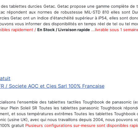
des tablettes durcies Getac. Getac propose une gamme complète de ta
etac répondent aux normes de robustesse MiL-STD 810 elles sont Durci
cies Getac ont un indice d'étanchéité supérieur à iP54, elles sont d
uvons vous informer des disponibilités en temps réel de tel ou tel modè
nibles rapidement /
En Stock / Livraison rapide
...livrable sous 1 semain
atuit
lisons l'ensemble des tablettes tactiles Toughbook de panasonic (ex
ieur Plein Soleil SR Toutes les tablettes panasonic Toughbook répon
uvement, et sous températures extrêmes Toutes les tablettes Toughbook o
c (usine UK), avec qui nous travaillons depuis 2004, nous pouvons vous
 100% gratuit
Plusieurs configurations sur-mesure sont disponibles rap