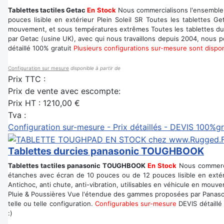
Tablettes tactiles Getac
En Stock
Nous commercialisons l'ensemble 
pouces lisible en extérieur Plein Soleil SR Toutes les tablettes G
mouvement, et sous températures extrêmes Toutes les tablettes dur
par Getac (usine UK), avec qui nous travaillons depuis 2004, nous po
détaillé 100% gratuit
Plusieurs configurations sur-mesure sont dispo
Configuration sur mesure
disponible à partir de
Prix TTC :
Prix de vente avec escompte:
Prix HT :
1210,00 €
Tva :
Configuration sur-mesure - Prix détaillés - DEVIS 100%gr
Tablettes durcies panasonic TOUGHBOOK
Tablettes tactiles panasonic TOUGHBOOK
En Stock
Nous commercia
étanches avec écran de 10 pouces ou de 12 pouces lisible en extér
Antichoc, anti chute, anti-vibration, utilisables en véhicule en mo
Pluie & Poussières Vue l'étendue des gammes proposées par Panasoni
telle ou telle configuration.
Configurables sur-mesure
DEVIS détaillé
:)