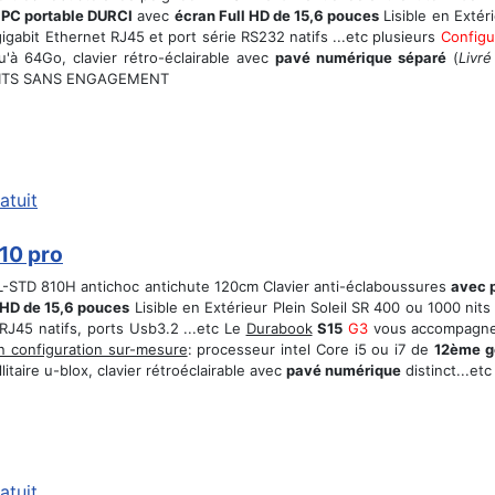
r
PC portable DURCI
avec
écran Full HD de 15,6 pouces
Lisible en Extér
gabit Ethernet RJ45 et port série RS232 natifs ...etc plusieurs
Config
'à 64Go, clavier rétro-éclairable avec
pavé numérique séparé
(
Livré
ITS SANS ENGAGEMENT
atuit
10 pro
-STD 810H antichoc antichute 120cm Clavier anti-éclaboussures
avec 
 HD de 15,6 pouces
Lisible en Extérieur Plein Soleil SR 400 ou 1000 nits
 RJ45 natifs, ports Usb3.2 ...etc Le
Durabook
S15
G3
vous accompagne 
n configuration sur-mesure
: processeur intel Core i5 ou i7 de
12ème g
taire u-blox, clavier rétroéclairable avec
pavé numérique
distinct...etc
atuit