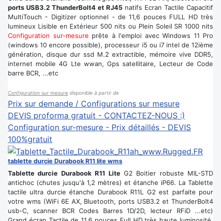
ports USB3.2 ThunderBolt4 et RJ45
natifs Ecran Tactile Capacitif
MultiTouch - Digitizer optionnel - de 11,6 pouces FULL HD très
lumineux Lisible en Extérieur 500 nits ou Plein Soleil SR 1000 nits
Configuration sur-mesure
prête à l'emploi avec Windows 11 Pro
(windows 10 encore possible), processeur i5 ou i7 intel de 12ième
génération, disque dur ssd M.2 extractible, mémoire vive DDR5,
internet mobile 4G Lte wwan, Gps satellitaire, Lecteur de Code
barre BCR, ...etc
Configuration sur mesure
disponible à partir de
Prix sur demande / Configurations sur mesure
DEVIS proforma gratuit - CONTACTEZ-NOUS :)
Configuration sur-mesure - Prix détaillés - DEVIS
100%gratuit
tablette durcie Durabook R11 lite wms
Tablette durcie Durabook R11 Lite
G2 Boitier robuste MIL-STD
antichoc (chutes jusqu'à 1,2 mètres) et étanche iP66. La Tablette
tactile ultra durcie étanche Durabook R11L G2 est parfaite pour
votre wms (WiFi 6E AX, Bluetooth, ports USB3.2 et ThunderBolt4
usb-C, scanner BCR Codes Barres 1D/2D, lecteur RFiD ...etc)
Grand écran Tactile de 11,6 pouces Full HD très haute luminosité.