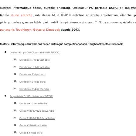
Matériel
informatique fiable, durable endurant.
Ordinateur
PC portable DURCI
et
Tablett
tactile
durcie étanche
, robustesse MIL-STD-810 antichoc antichute antivibration, étanche i
...etc
pluie poussieres, ecran lisible plein soleil, températures extremes
Nous sommes spécialiste
panasonic Toughbook, Getac et Durabook
depuis 2003
.
Matériel informatique Durable en France Catalogue complet Panasonic Toughbook Getac Durabook
Ordinateur pc DURCI portable DURABOOK
Durabook R10 détachable
Durabook U11 détachable
Durabook S14 pc durci
Durabook S15 pc durci
Durabook Z14 pc étanche
Pc portable DURCI ordinateur GETAC
Getac UX10 détachable
Getac V110 & V120 convertible
Getac F110 & F120 détachable
Getac K120 détachable
Getac S410 pc durci