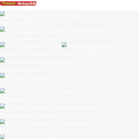
Acer Pro ENDURO
Dell pro Latitude Rugged
Durabook Accessoires
Ecran PORTABLE
Getac Accessoires
Panel PC Shuttle xPC
Portable ASUS
Portable durci DURABOOK
Portable durci GETAC