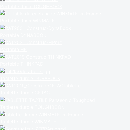
Portable durci TOUGHBOOK
Portable durci WINMATE
Portable DYNABOOK
Portable HP
Portable THINKPAD
Tablette durcie DURABOOK
Tablette durcie GETAC
Tablette durcie TOUGHBOOK
Tablette durcie WINMATE