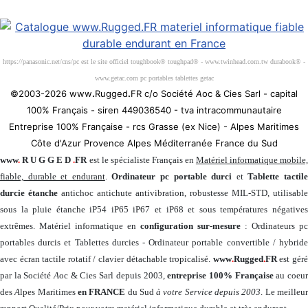
Société 100% Française
https://panasonic.net/cns/pc est le site officiel toughbook® toughpad® - www.twinhead.com.tw durabook® -
www.getac.com pc portables tablettes getac
©2003-2026 www
.
Rugged
.
FR c/o Société
A
oc & Cies Sarl - capital
100% Français - siren 449036540 - tva intracommunautaire
Entreprise 100% Française - rcs Grasse (ex Nice) - Alpes Maritimes
Côte d'Azur Provence Alpes Méditerranée France du Sud
www
.
R U G G E D
.
FR
est le spécialiste Français en
Matériel informatique mobile
fiable, durable et endurant
.
Ordinateur pc portable durci
et
Tablette tactil
durcie étanche
antichoc antichute antivibration, robustesse MIL-STD, utilisable
sous la pluie étanche iP54 iP65 iP67 et iP68 et sous températures négatives
extrêmes. Matériel informatique en
configuration sur-mesure
: Ordinateurs pc
portables durcis et Tablettes durcies - Ordinateur portable convertible / hybride
avec écran tactile rotatif / clavier détachable tropicalisé.
www
.
Rugged
.
FR
est gér
par la Société
A
oc & Cies Sarl depuis 2003,
entreprise 100% Française
au coeu
des
A
lpes Maritimes
en FRANCE
du Sud
à votre Service depuis 2003
. Le meilleu