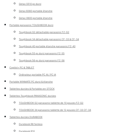
Getac S510 pc durci
Getac B360 portable étanche
Getac X600 portable étanche
Portable panasonic TOUGHBOOK durci
Toughbook G2 détachable panasonic FZ-G2
Toughbook 34 détachable panasonic CF-33 & CF-34
Toughbook 40 portable étanche panasonic FZ-40
Toughbook 55 pc durci panasonic FZ-55
Toughbook 56 pc durci panasonic FZ-56
Copilot+ PC & TABLET
Ordinateur portable PC AI / PC IA
Portable WINMATE PC durci & étanche
Tablettes durcies & Portables en STOCK
Tablettes Toughbook PANASONIC durcies
TOUGHBOOK G2 panasonic tablette de 10 pouces FZ-G2
TOUGHBOOK 34 panasonic tablette de 12 pouces CF-33 CF-34
Tablettes durcies DURABOOK
Durabook R8 fanless
Durabook R10