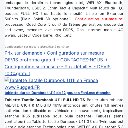
embarque le dernières technologies intel, WiFi AX, Bluetooth,
ThunderBolt4, USB3.2. Ecran Tactile Capacitif MultiTouch de 11,6
pouces FULL HD très haute luminosité Lisible en Extérieur
500nits (Plein Soleil SR optionnel).
Configuration sur-mesure
:
processeur Quad Core i5 ou i7 de 12ème génération, disque dur
ssd nvme, mémoire vive ram DDR5, Gps, internet mobile 4G
wwan, Lecteur Code barre, Rfid ...etc
Configuration sur mesure
disponible à partir de
Prix sur demande / Configurations sur mesure
DEVIS proforma gratuit - CONTACTEZ-NOUS :)
Configuration sur-mesure - Prix détaillés - DEVIS
100%gratuit
tablette durcie Durabook U11 de 12 pouces FanLess étanche
Tablette Tactile Durabook U11i FULL HD TS
Boitier ultra robuste
MiL-STD 810H & MiL-STD 461G antichocs anti chutes 1,8 mètres
anti vibration (utilsable en véhicule en mouvement), tropicalisée
étanche iP65 (utilisable sous pluie battante) FanLess (sans
ventilateur) La Tablette tactile Durabook U11 G3 de Twinhead est
Ultra durcie étanche Technologies intel, WiFi 6E AX, Bluetooth 5.3