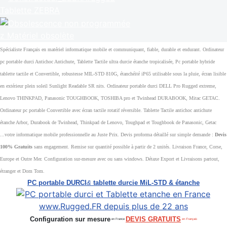
Tablette ZEBRA
z Matériel obsolète
Spécialiste Français en matériel informatique mobile et communiquant, fiable, durable et endurant. Ordinateur
pc portable durci Antichoc Antichute, Tablette Tactile ultra durcie étanche tropicalisée, Pc portable hybride
tablette tactile et Convertible, robustesse MIL-STD 810G, étanchéité iP65 utilisable sous la pluie, écran lisible
en extérieur plein soleil Sunlight Readable SR nits. Ordinateur portable durci DELL Pro Rugged extreme,
Lenovo THINKPAD, Panasonic TOUGHBOOK, TOSHIBA pro et Twinhead DURABOOK, Mitac GETAC.
Ordinateur pc portable Convertible avec écran tactile rotatif réversible. Tablette Tactile antichoc antichute
étanche Arbor, Durabook de Twinhead, Thinkpad de Lenovo, Toughpad et Toughbook de Panasonic, Getac
...votre informatique mobile professionnelle au Juste Prix. Devis proforma détaillé sur simple demande :
Devis
100% Gratuits
sans engagement. Remise sur quantité possible à partir de 2 unités. Livraison France, Corse,
Europe et Outre Mer. Configuration sur-mesure avec ou sans windows. Détaxe Export et Livraisons partout,
étranger et Dom Tom.
PC portable DURCI
&
tablette durcie MiL-STD & étanche
Configuration sur mesure
DEVIS GRATUITS
en France
en Français