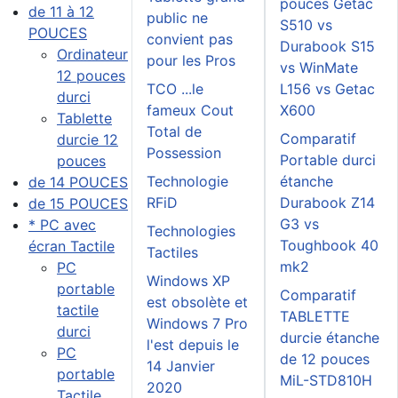
pouces Getac
de 11 à 12
public ne
S510 vs
POUCES
convient pas
Durabook S15
Ordinateur
pour les Pros
vs WinMate
12 pouces
TCO ...le
L156 vs Getac
durci
fameux Cout
X600
Tablette
Total de
Comparatif
durcie 12
Possession
Portable durci
pouces
Technologie
étanche
de 14 POUCES
RFiD
Durabook Z14
de 15 POUCES
G3 vs
* PC avec
Technologies
Toughbook 40
écran Tactile
Tactiles
mk2
PC
Windows XP
portable
Comparatif
est obsolète et
tactile
TABLETTE
Windows 7 Pro
durci
durcie étanche
l'est depuis le
PC
de 12 pouces
14 Janvier
portable
MiL-STD810H
2020
Tactile