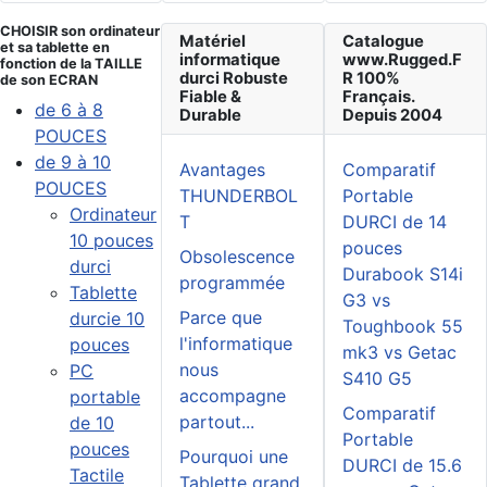
CHOISIR son ordinateur
Matériel
Catalogue
et sa tablette en
informatique
www.Rugged.F
fonction de la TAILLE
durci Robuste
R 100%
de son ECRAN
Fiable &
Français.
de 6 à 8
Durable
Depuis 2004
POUCES
de 9 à 10
Avantages
Comparatif
POUCES
THUNDERBOL
Portable
Ordinateur
T
DURCI de 14
10 pouces
pouces
Obsolescence
durci
Durabook S14i
programmée
Tablette
G3 vs
Parce que
durcie 10
Toughbook 55
l'informatique
pouces
mk3 vs Getac
nous
PC
S410 G5
accompagne
portable
Comparatif
partout...
de 10
Portable
pouces
Pourquoi une
DURCI de 15.6
Tactile
Tablette grand