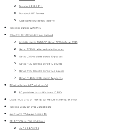
Durabook R11 & R11L
Durabook U11 fanless
Accessoires Durabook Tablette
Tablettes durcies WINMATE
Tablettes GETAC windows ou android
tablette durcie ANDROID Getac ZX80 & Getac ZX10
Getac ZX80W tablette durcie 8 pouces
Getac UX10 tablette durcie 10 pouces
Getac F120 tablette durcie 12 pouces
Getac K120 tablette durcie 12.5 pouces
Getac G140 tablette durcie 14 pouces
PC et tablettes AVEC windows 10
PC portables durcis Windows 10 PRO
DEVIS 100% GRATUIT config. sur mesure et config. en stock
Tablette BestCost avec Garantie pro
avec Carte nVidia avec écran 4K
SELECTION par TAILLE d'écran
de 6 à 8 POUCES