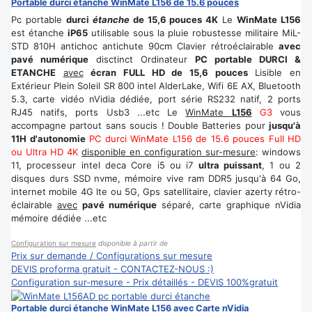
Portable durci étanche WinMate L156 de 15.6 pouces
Pc portable
durci
étanche
de 15,6 pouces 4K
Le
WinMate L156
est étanche
iP65
utilisable sous la pluie robustesse militaire MiL-
STD 810H antichoc antichute 90cm Clavier rétroéclairable
avec
pavé numérique
disctinct Ordinateur
PC portable DURCI &
ETANCHE
avec
écran FULL HD de 15,6 pouces
Lisible en
Extérieur Plein Soleil SR 800 intel AlderLake, Wifi 6E AX, Bluetooth
5.3, carte vidéo nVidia dédiée, port série RS232 natif, 2 ports
RJ45 natifs, ports Usb3 ...etc Le
WinMate
L156
G3
vous
accompagne partout sans soucis ! Double Batteries pour
jusqu'à
11H d'autonomie
PC durci WinMate L156 de 15.6 pouces Full HD
ou Ultra HD 4K
disponible en configuration sur-mesure
: windows
11, processeur intel deca Core i5 ou i7
ultra puissant
, 1 ou 2
disques durs SSD nvme, mémoire vive ram DDR5 jusqu'à 64 Go,
internet mobile 4G lte ou 5G, Gps satellitaire, clavier azerty rétro-
éclairable
avec
pavé numérique
séparé, carte graphique nVidia
mémoire dédiée ...etc
Configuration sur mesure
disponible à partir de
Prix sur demande / Configurations sur mesure
DEVIS proforma gratuit - CONTACTEZ-NOUS :)
Configuration sur-mesure - Prix détaillés - DEVIS 100%gratuit
Portable durci étanche WinMate L156 avec Carte nVidia