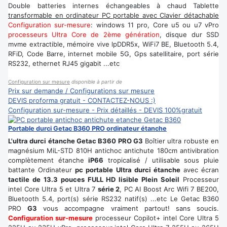
Double batteries internes échangeables à chaud Tablette
transformable en ordinateur PC portable avec Clavier détachable
Configuration sur-mesure
: windows 11 pro, Core u5 ou u7 vPro
processeurs Ultra Core de 2ème génération
, disque dur SSD
mvme extractible, mémoire vive lpDDR5x, WiFi7 BE, Bluetooth 5.4,
RFiD, Code Barre, internet mobile 5G, Gps satellitaire, port série
RS232, ethernet RJ45 gigabit ...etc
Configuration sur mesure
disponible à partir de
Prix sur demande / Configurations sur mesure
DEVIS proforma gratuit - CONTACTEZ-NOUS :)
Configuration sur-mesure - Prix détaillés - DEVIS 100%gratuit
Portable durci Getac B360 PRO ordinateur étanche
L'ultra durci étanche Getac B360 PRO G3
Boîtier ultra robuste en
magnésium MiL-STD 810H antichoc antichute 180cm antivibration
complètement étanche
iP66
tropicalisé / utilisable sous pluie
battante Ordinateur
pc portable Ultra durci étanche
avec écran
tactile de 13.3 pouces FULL HD lisible Plein Soleil
Processeur
intel Core Ultra 5 et Ultra 7
série 2
, PC AI Boost Arc Wifi 7 BE200,
Bluetooth 5.4, port(s) série RS232 natif(s) ...etc Le Getac B360
PRO
G3
vous accompagne vraiment partout! sans soucis.
Configuration sur-mesure
processeur Copilot+ intel Core Ultra 5