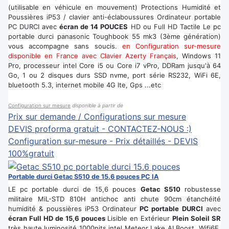
(utilisable en véhicule en mouvement) Protections Humidité et
Poussières iP53 / clavier anti-éclaboussures Ordinateur portable
PC DURCI avec
écran de 14 POUCES
HD ou Full HD Tactile Le pc
portable durci panasonic Toughbook 55 mk3 (3ème génération)
vous accompagne sans soucis.
en Configuration sur-mesure
disponible en France avec Clavier Azerty Français
, Windows 11
Pro, processeur intel Core i5 ou Core i7 vPro, DDRam jusqu'à 64
Go, 1 ou 2 disques durs SSD nvme, port série RS232, WiFi 6E,
bluetooth 5.3, internet mobile 4G lte, Gps ...etc
Configuration sur mesure
disponible à partir de
Prix sur demande / Configurations sur mesure
DEVIS proforma gratuit - CONTACTEZ-NOUS :)
Configuration sur-mesure - Prix détaillés - DEVIS
100%gratuit
Portable durci Getac S510 de 15.6 pouces PC IA
LE pc portable durci de 15,6 pouces
Getac S510
robustesse
militaire MiL-STD 810H antichoc anti chute 90cm étanchéité
humidité & poussières iP53 Ordinateur
PC portable DURCI
avec
écran Full HD de 15,6 pouces
Lisible en Extérieur
Plein Soleil SR
très haute luminosité 1000nits intel Meteor Lake AI Boost, Wifi6E,