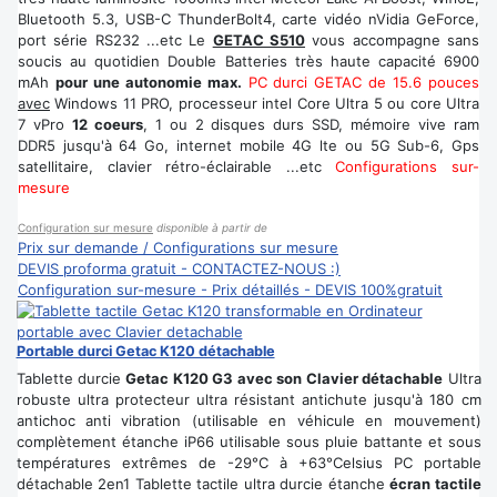
Bluetooth 5.3, USB-C ThunderBolt4, carte vidéo nVidia GeForce,
port série RS232 ...etc Le
GETAC S510
vous accompagne sans
soucis au quotidien Double Batteries très haute capacité 6900
mAh
pour une autonomie max.
PC durci GETAC de 15.6 pouces
avec
Windows 11 PRO, processeur intel Core Ultra 5 ou core Ultra
7 vPro
12 coeurs
, 1 ou 2 disques durs SSD, mémoire vive ram
DDR5 jusqu'à 64 Go, internet mobile 4G lte ou 5G Sub-6, Gps
satellitaire, clavier rétro-éclairable ...etc
Configurations sur-
mesure
Configuration sur mesure
disponible à partir de
Prix sur demande / Configurations sur mesure
DEVIS proforma gratuit - CONTACTEZ-NOUS :)
Configuration sur-mesure - Prix détaillés - DEVIS 100%gratuit
Portable durci Getac K120 détachable
Tablette durcie
Getac K120 G3 avec son Clavier détachable
Ultra
robuste ultra protecteur ultra résistant antichute jusqu'à 180 cm
antichoc anti vibration (utilisable en véhicule en mouvement)
complètement étanche iP66 utilisable sous pluie battante et sous
températures extrêmes de -29°C à +63°Celsius PC portable
détachable 2en1 Tablette tactile ultra durcie étanche
écran tactile