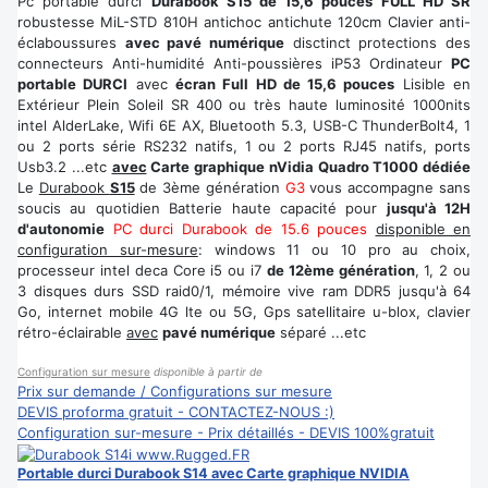
Pc portable durci
Durabook S15 de 15,6 pouces FULL HD SR
robustesse MiL-STD 810H antichoc antichute 120cm Clavier anti-
éclaboussures
avec pavé numérique
disctinct protections des
connecteurs Anti-humidité Anti-poussières iP53 Ordinateur
PC
portable DURCI
avec
écran Full HD de 15,6 pouces
Lisible en
Extérieur Plein Soleil SR 400 ou très haute luminosité 1000nits
intel AlderLake, Wifi 6E AX, Bluetooth 5.3, USB-C ThunderBolt4, 1
ou 2 ports série RS232 natifs, 1 ou 2 ports RJ45 natifs, ports
Usb3.2 ...etc
avec
Carte graphique nVidia Quadro T1000 dédiée
Le
Durabook
S15
de 3ème génération
G3
vous accompagne sans
soucis au quotidien Batterie haute capacité pour
jusqu'à 12H
d'autonomie
PC durci Durabook de 15.6 pouces
disponible en
configuration sur-mesure
: windows 11 ou 10 pro au choix,
processeur intel deca Core i5 ou i7
de 12ème génération
, 1, 2 ou
3 disques durs SSD raid0/1, mémoire vive ram DDR5 jusqu'à 64
Go, internet mobile 4G lte ou 5G, Gps satellitaire u-blox, clavier
rétro-éclairable
avec
pavé numérique
séparé ...etc
Configuration sur mesure
disponible à partir de
Prix sur demande / Configurations sur mesure
DEVIS proforma gratuit - CONTACTEZ-NOUS :)
Configuration sur-mesure - Prix détaillés - DEVIS 100%gratuit
Portable durci Durabook S14 avec Carte graphique NVIDIA