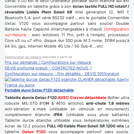
Getac V120 est le seul! Ordinateur portable durci étanche qui est
Convertible en tablette grâce à son
écran tactile FULL HD rotatif /
réversible Lisible Plein Soleil SR
intel génération 12, Wifi 7,
Bluetooth 5.4, port série RS232 natif ...etc le portable Convertible
Getac V120 vous accompagne partout sans soucis! Double
Batterie haute Capacité (interchangeables à chaud)
Configuration
sur-mesure
: avec windows 11 Pro, prêt à l'emploi, processeur
Core u5 ou u7 vPro, disque dur SSD pcie M.2 nvme, DDR4 jusqu'à
64 Go, gps, internet Mobile 4G Lte / 5G Sub-6 ...etc
Configuration sur mesure
disponible à partir de
Prix sur demande / Configurations sur mesure
DEVIS proforma gratuit - CONTACTEZ-NOUS :)
Configuration sur-mesure - Prix détaillés - DEVIS 100%gratuit
Portable durci Getac F120 détachable
Tablette durcie Getac F120
AVEC Clavier détachbale
Boîtier ultra
robuste MiL-STD 810
H
& 461G antichoc
anti-chute 1,8 mètres
anti-vibration e-mark (utilisable en véhicule en mouvement)
complètement étanche
iP66
(utilisable sous pluie battante)
Tablette durcie étanche utilisable sous températures extrêmes
écran de 12.2 pouces
FULL HD lisible Plein Soleil SR 1200 nits
La
tablette
Getac F120
vous accompagne partout! sans soucis.