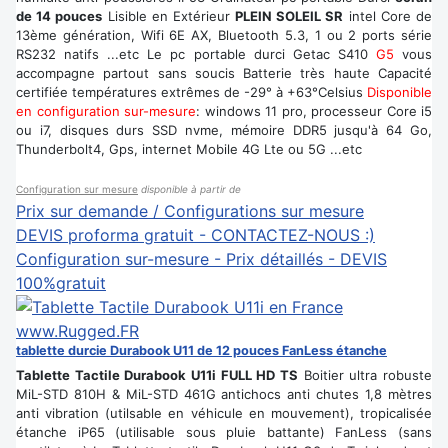
de 14 pouces
Lisible en Extérieur
PLEIN SOLEIL SR
intel Core de
13ème génération, Wifi 6E AX, Bluetooth 5.3, 1 ou 2 ports série
RS232 natifs ...etc Le pc portable durci Getac S410
G5
vous
accompagne partout sans soucis Batterie très haute Capacité
certifiée températures extrêmes de -29° à +63°Celsius
Disponible
en configuration sur-mesure
: windows 11 pro, processeur Core i5
ou i7, disques durs SSD nvme, mémoire DDR5 jusqu'à 64 Go,
Thunderbolt4, Gps, internet Mobile 4G Lte ou 5G ...etc
Configuration sur mesure
disponible à partir de
Prix sur demande / Configurations sur mesure
DEVIS proforma gratuit - CONTACTEZ-NOUS :)
Configuration sur-mesure - Prix détaillés - DEVIS
100%gratuit
tablette durcie Durabook U11 de 12 pouces FanLess étanche
Tablette Tactile Durabook U11i FULL HD TS
Boitier ultra robuste
MiL-STD 810H & MiL-STD 461G antichocs anti chutes 1,8 mètres
anti vibration (utilsable en véhicule en mouvement), tropicalisée
étanche iP65 (utilisable sous pluie battante) FanLess (sans