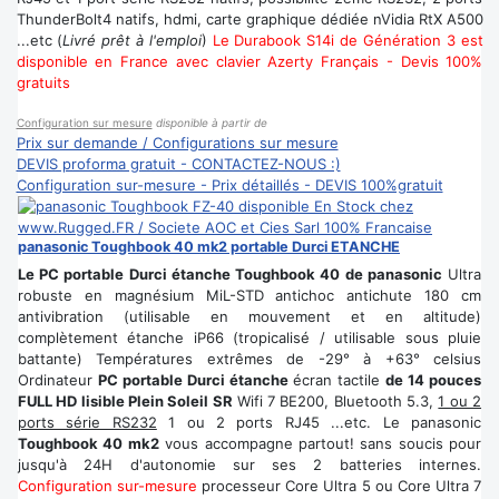
ThunderBolt4 natifs, hdmi, carte graphique dédiée nVidia RtX A500
...etc (
Livré prêt à l'emploi
)
Le Durabook S14i de Génération 3 est
disponible en France avec clavier Azerty Français - Devis 100%
gratuits
Configuration sur mesure
disponible à partir de
Prix sur demande / Configurations sur mesure
DEVIS proforma gratuit - CONTACTEZ-NOUS :)
Configuration sur-mesure - Prix détaillés - DEVIS 100%gratuit
panasonic Toughbook 40 mk2 portable Durci ETANCHE
Le PC portable Durci étanche Toughbook 40 de panasonic
Ultra
robuste en magnésium MiL-STD antichoc antichute 180 cm
antivibration (utilisable en mouvement et en altitude)
complètement étanche iP66 (tropicalisé / utilisable sous pluie
battante) Températures extrêmes de -29° à +63° celsius
Ordinateur
PC portable Durci étanche
écran tactile
de 14 pouces
FULL HD lisible Plein Soleil SR
Wifi 7 BE200, Bluetooth 5.3,
1 ou 2
ports série RS232
1 ou 2 ports RJ45 ...etc. Le panasonic
Toughbook 40 mk2
vous accompagne partout! sans soucis pour
jusqu'à 24H d'autonomie sur ses 2 batteries internes.
Configuration sur-mesure
processeur Core Ultra 5 ou Core Ultra 7