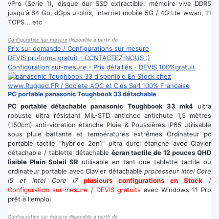
vPro (Serie 1), disque dur SSD extractible, mémoire vive DDR5
jusqu'à 64 Go, dGps u-blox, internet mobile 5G / 4G Lte wwan, 11
TOPS ...etc
Configuration sur mesure
disponible à partir de
Prix sur demande / Configurations sur mesure
DEVIS proforma gratuit - CONTACTEZ-NOUS :)
Configuration sur-mesure - Prix détaillés - DEVIS 100%gratuit
PC portable panasonic Toughbook 33 détachable
PC portable détachable panasonic Toughbook 33 mk4
ultra
robuste ultra résistant MiL-STD antichoc antichute 1,5 mètres
(150cm) anti-vibration étanche Pluie & Poussières iP65 utilisable
sous pluie battante et températures extrêmes Ordinateur pc
portable tactile "hybride 2en1" ultra durci étanche avec Clavier
détachable / tablette détachable
écran tactile de 12 pouces QHD
lisible Plein Soleil SR
utilisable en tant que tablette tactile ou
ordinateur portable avec Clavier détachable
processeur intel Core
i5 et intel Core i7
plusieurs configurations en Stock
/
Configuration sur-mesure / DEVIS gratuits
avec Windows 11 Pro
prêt à l'emploi
Configuration sur mesure
disponible à partir de