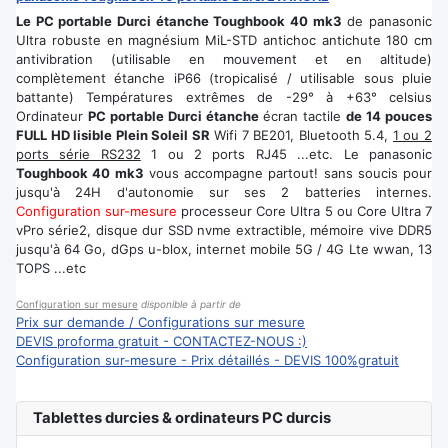
Le PC portable Durci étanche Toughbook 40 mk3
de panasonic
Ultra robuste en magnésium MiL-STD antichoc antichute 180 cm
antivibration (utilisable en mouvement et en altitude)
complètement étanche iP66 (tropicalisé / utilisable sous pluie
battante) Températures extrêmes de -29° à +63° celsius
Ordinateur
PC portable Durci étanche
écran tactile
de 14 pouces
FULL HD lisible Plein Soleil SR
Wifi 7 BE201, Bluetooth 5.4,
1 ou 2
ports série RS232
1 ou 2 ports RJ45 ...etc. Le panasonic
Toughbook 40 mk3
vous accompagne partout! sans soucis pour
jusqu'à 24H d'autonomie sur ses 2 batteries internes.
Configuration sur-mesure
processeur Core Ultra 5 ou Core Ultra 7
vPro série2, disque dur SSD nvme extractible, mémoire vive DDR5
jusqu'à 64 Go, dGps u-blox, internet mobile 5G / 4G Lte wwan, 13
TOPS ...etc
Configuration sur mesure
disponible à partir de
Prix sur demande / Configurations sur mesure
DEVIS proforma gratuit - CONTACTEZ-NOUS :)
Configuration sur-mesure - Prix détaillés - DEVIS 100%gratuit
Tablettes durcies & ordinateurs PC durcis