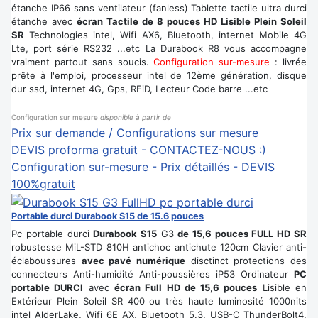
étanche IP66 sans ventilateur (fanless) Tablette tactile ultra durci
étanche avec
écran Tactile de 8 pouces HD Lisible Plein Soleil
SR
Technologies intel, Wifi AX6, Bluetooth, internet Mobile 4G
Lte, port série RS232 ...etc La Durabook R8 vous accompagne
vraiment partout sans soucis.
Configuration sur-mesure
: livrée
prête à l'emploi, processeur intel de 12ème génération, disque
dur ssd, internet 4G, Gps, RFiD, Lecteur Code barre ...etc
Configuration sur mesure
disponible à partir de
Prix sur demande / Configurations sur mesure
DEVIS proforma gratuit - CONTACTEZ-NOUS :)
Configuration sur-mesure - Prix détaillés - DEVIS
100%gratuit
Portable durci Durabook S15 de 15.6 pouces
Pc portable durci
Durabook S15
G3
de 15,6 pouces FULL HD SR
robustesse MiL-STD 810H antichoc antichute 120cm Clavier anti-
éclaboussures
avec pavé numérique
disctinct protections des
connecteurs Anti-humidité Anti-poussières iP53 Ordinateur
PC
portable DURCI
avec
écran Full HD de 15,6 pouces
Lisible en
Extérieur Plein Soleil SR 400 ou très haute luminosité 1000nits
intel AlderLake, Wifi 6E AX, Bluetooth 5.3, USB-C ThunderBolt4,