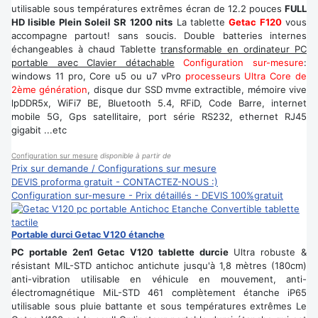
utilisable sous températures extrêmes écran de 12.2 pouces
FULL
HD lisible Plein Soleil SR 1200 nits
La tablette
Getac F120
vous
accompagne partout! sans soucis. Double batteries internes
échangeables à chaud Tablette
transformable en ordinateur PC
portable avec Clavier détachable
Configuration sur-mesure
:
windows 11 pro, Core u5 ou u7 vPro
processeurs Ultra Core de
2ème génération
, disque dur SSD mvme extractible, mémoire vive
lpDDR5x, WiFi7 BE, Bluetooth 5.4, RFiD, Code Barre, internet
mobile 5G, Gps satellitaire, port série RS232, ethernet RJ45
gigabit ...etc
Configuration sur mesure
disponible à partir de
Prix sur demande / Configurations sur mesure
DEVIS proforma gratuit - CONTACTEZ-NOUS :)
Configuration sur-mesure - Prix détaillés - DEVIS 100%gratuit
Portable durci Getac V120 étanche
PC portable 2en1 Getac V120 tablette durcie
Ultra robuste &
résistant MIL-STD antichoc antichute jusqu'à 1,8 mètres (180cm)
anti-vibration utilisable en véhicule en mouvement, anti-
électromagnétique MiL-STD 461 complètement étanche iP65
utilisable sous pluie battante et sous températures extrêmes Le