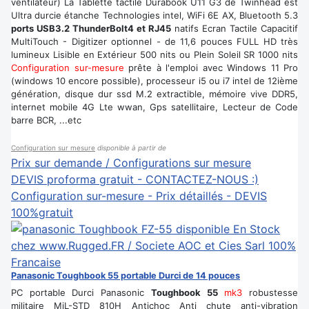
ventilateur) La Tablette tactile Durabook U11 G3 de Twinhead est
Ultra durcie étanche Technologies intel, WiFi 6E AX, Bluetooth 5.3
ports USB3.2 ThunderBolt4 et RJ45
natifs Ecran Tactile Capacitif
MultiTouch - Digitizer optionnel - de 11,6 pouces FULL HD très
lumineux Lisible en Extérieur 500 nits ou Plein Soleil SR 1000 nits
Configuration sur-mesure
prête à l'emploi avec Windows 11 Pro
(windows 10 encore possible), processeur i5 ou i7 intel de 12ième
génération, disque dur ssd M.2 extractible, mémoire vive DDR5,
internet mobile 4G Lte wwan, Gps satellitaire, Lecteur de Code
barre BCR, ...etc
Configuration sur mesure
disponible à partir de
Prix sur demande / Configurations sur mesure
DEVIS proforma gratuit - CONTACTEZ-NOUS :)
Configuration sur-mesure - Prix détaillés - DEVIS
100%gratuit
Panasonic Toughbook 55 portable Durci de 14 pouces
PC portable Durci Panasonic
Toughbook 55
mk3
robustesse
militaire MiL-STD 810H Antichoc Anti chute anti-vibration