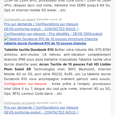
225H ou 235H vPro, processeur intel Core Ultra 7 255H ou 265H
vPro, disques durs ssd nvme, mémoire vive DDR5 jusqu'à 64 Go,
Gps et internet mobile 5G wwan ...etc
Configuration sur mesure
disponible à partir de
Prix sur demande / Configurations sur mesure
DEVIS proforma gratuit - CONTACTEZ-NOUS :)
Configuration sur-mesure - Prix détaillés - DEVIS 100%gratuit
tablette durcie Durabook R10 de 10 pouces étanche
Tablette tactile Durabook R10
Boîtier ultra robuste MiL-STD 810H
antichoc anti-chutes 1,8 mètres anti-vibration complètement
étanche IP66 sous pluie battante tropicalisée Tablette tactile ultra
durcie étanche avec
écran Tactile de 10 pouces Full HD Lisible
Plein Soleil SR
Technologies intel, Wifi7, Bluetooth, internet
Mobile 4G ou 5G, port série RS232, RJ45...etc La tablette durcie
Durabook R10 vous accompagne vraiment partout sans soucis.
Configuration sur-mesure
: livrée prête à l'emploi, processeur
intel Ultra 5 ou 7, disque dur ssd pcie nvme, internet 4G ou 5G,
Gps, RFiD, Lecteur Code barre ...etc
Configuration sur mesure
disponible à partir de
Prix sur demande / Configurations sur mesure
DEVIS proforma gratuit - CONTACTEZ-NOUS :)