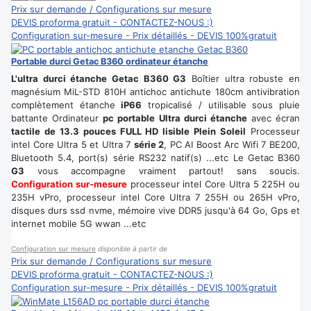
Prix sur demande / Configurations sur mesure
DEVIS proforma gratuit - CONTACTEZ-NOUS :)
Configuration sur-mesure - Prix détaillés - DEVIS 100%gratuit
Portable durci Getac B360 ordinateur étanche
L'ultra durci étanche Getac B360 G3
Boîtier ultra robuste en
magnésium MiL-STD 810H antichoc antichute 180cm antivibration
complètement étanche
iP66
tropicalisé / utilisable sous pluie
battante Ordinateur
pc portable Ultra durci étanche
avec écran
tactile de 13.3 pouces FULL HD lisible Plein Soleil
Processeur
intel Core Ultra 5 et Ultra 7
série 2
, PC AI Boost Arc Wifi 7 BE200,
Bluetooth 5.4, port(s) série RS232 natif(s) ...etc Le Getac B360
G3
vous accompagne vraiment partout! sans soucis.
Configuration sur-mesure
processeur intel Core Ultra 5 225H ou
235H vPro, processeur intel Core Ultra 7 255H ou 265H vPro,
disques durs ssd nvme, mémoire vive DDR5 jusqu'à 64 Go, Gps et
internet mobile 5G wwan ...etc
Configuration sur mesure
disponible à partir de
Prix sur demande / Configurations sur mesure
DEVIS proforma gratuit - CONTACTEZ-NOUS :)
Configuration sur-mesure - Prix détaillés - DEVIS 100%gratuit