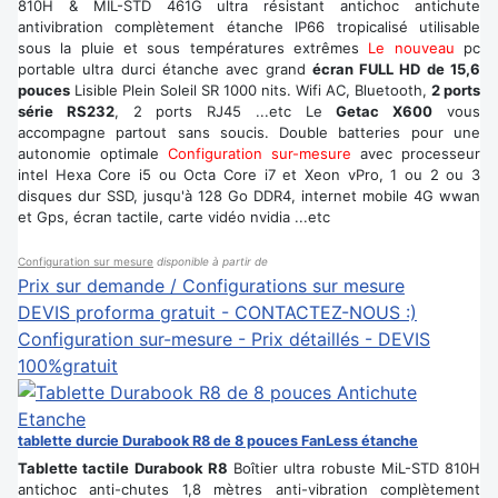
810H & MIL-STD 461G ultra résistant antichoc antichute
antivibration complètement étanche IP66 tropicalisé utilisable
sous la pluie et sous températures extrêmes
Le nouveau
pc
portable ultra durci étanche avec grand
écran FULL HD de 15,6
pouces
Lisible Plein Soleil SR 1000 nits. Wifi AC, Bluetooth,
2 ports
série RS232
, 2 ports RJ45 ...etc Le
Getac X600
vous
accompagne partout sans soucis. Double batteries pour une
autonomie optimale
Configuration sur-mesure
avec processeur
intel Hexa Core i5 ou Octa Core i7 et Xeon vPro, 1 ou 2 ou 3
disques dur SSD, jusqu'à 128 Go DDR4, internet mobile 4G wwan
et Gps, écran tactile, carte vidéo nvidia ...etc
Configuration sur mesure
disponible à partir de
Prix sur demande / Configurations sur mesure
DEVIS proforma gratuit - CONTACTEZ-NOUS :)
Configuration sur-mesure - Prix détaillés - DEVIS
100%gratuit
tablette durcie Durabook R8 de 8 pouces FanLess étanche
Tablette tactile Durabook R8
Boîtier ultra robuste MiL-STD 810H
antichoc anti-chutes 1,8 mètres anti-vibration complètement