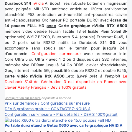
Durabook S14
nVidia
Ai Boost Très robuste boîtier en magnésium
avec poignée MiL-STD antichoc antichute 120cm antivibration
étanchéité iP53 protection anti-humidité anti-poussières clavier
anti-éclaboussures Ordinateur PC portable DURCI avec
écran de
14 pouces FULL HD
avec
Carte graphique nVidia RTX A500
mémoire vidéo dédiée (écran Tactile TS et lisible Plein Soleil SR
optionnels) Wifi 7 BE200, Bluetooth 5.4, (double) Ethernet RJ45, 1
ou 2 ports série RS232 natifs Le Durabook S14
G3
vous
accompagne sans soucis sur le terrain pour jusqu'à 24H
d'autonomie.
Configuration sur-mesure
avec processeur intel
Core Ultra 5 ou Ultra 7 avec 1, 2 ou 3 disques durs SSD internes,
mémoire vive DDRam jusqu'à 64 Go DDR5, clavier rétroéclairable,
Gps, internet mobile 5G, possibilité double RS232 et double RJ45,
carte vidéo nVidia RtX A500
...etc (
Livré prêt à l'emploi
)
Le
Durabook S14i de Génération 3 est disponible en France avec
clavier Azerty Français - Devis 100% gratuits
Configuration sur mesure
disponible à partir de
Prix sur demande / Configurations sur mesure
DEVIS proforma gratuit - CONTACTEZ-NOUS :)
Configuration sur-mesure - Prix détaillés - DEVIS 100%gratuit
Portable durci étanche Getac X600 avec carte graphique NVIDIA