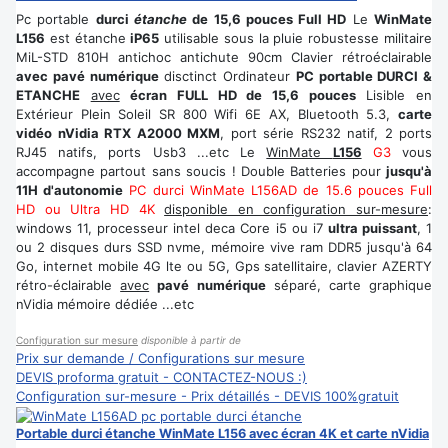
Pc portable
durci
étanche
de 15,6 pouces Full HD
Le
WinMate
L156
est étanche
iP65
utilisable sous la pluie robustesse militaire
MiL-STD 810H antichoc antichute 90cm Clavier rétroéclairable
avec pavé numérique
disctinct Ordinateur
PC portable DURCI &
ETANCHE
avec
écran FULL HD de 15,6 pouces
Lisible en
Extérieur Plein Soleil SR 800 Wifi 6E AX, Bluetooth 5.3,
carte
vidéo nVidia RTX A2000 MXM
, port série RS232 natif, 2 ports
RJ45 natifs, ports Usb3 ...etc Le
WinMate
L156
G3
vous
accompagne partout sans soucis ! Double Batteries pour
jusqu'à
11H d'autonomie
PC durci WinMate L156AD de 15.6 pouces Full
HD ou Ultra HD 4K
disponible en configuration sur-mesure
:
windows 11, processeur intel deca Core i5 ou i7
ultra puissant
, 1
ou 2 disques durs SSD nvme, mémoire vive ram DDR5 jusqu'à 64
Go, internet mobile 4G lte ou 5G, Gps satellitaire, clavier AZERTY
rétro-éclairable
avec
pavé numérique
séparé, carte graphique
nVidia mémoire dédiée ...etc
Configuration sur mesure
disponible à partir de
Prix sur demande / Configurations sur mesure
DEVIS proforma gratuit - CONTACTEZ-NOUS :)
Configuration sur-mesure - Prix détaillés - DEVIS 100%gratuit
Portable durci étanche WinMate L156 avec écran 4K et carte nVidia