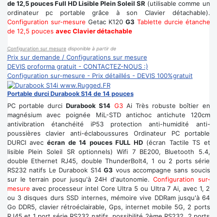
de 12,5 pouces Full HD Lisible Plein Soleil SR
(utilisable comme un
ordinateur pc portable grâce à son Clavier détachable).
Configuration sur-mesure
Getac K120
G3
Tablette durcie étanche
de 12,5 pouces
avec Clavier détachable
Configuration sur mesure
disponible à partir de
Prix sur demande / Configurations sur mesure
DEVIS proforma gratuit - CONTACTEZ-NOUS :)
Configuration sur-mesure - Prix détaillés - DEVIS 100%gratuit
Portable durci Durabook S14 de 14 pouces
PC portable durci
Durabook S14
G3
Ai Très robuste boîtier en
magnésium avec poignée MiL-STD antichoc antichute 120cm
antivibration étanchéité iP53 protection anti-humidité anti-
poussières clavier anti-éclaboussures Ordinateur PC portable
DURCI avec
écran de 14 pouces FULL HD
(écran Tactile TS et
lisible Plein Soleil SR optionnels) Wifi 7 BE200, Bluetooth 5.4,
double Ethernet RJ45, double ThunderBolt4, 1 ou 2 ports série
RS232 natifs Le Durabook S14
G3
vous accompagne sans soucis
sur le terrain pour jusqu'à 24H d'autonomie.
Configuration sur-
mesure
avec processeur intel Core Ultra 5 ou Ultra 7 Ai, avec 1, 2
ou 3 disques durs SSD internes, mémoire vive DDRam jusqu'à 64
Go DDR5, clavier rétroéclairable, Gps, internet mobile 5G, 2 ports
RJ45 et 1 port série RS232 natifs, possibilité 2ème RS232, 2 ports