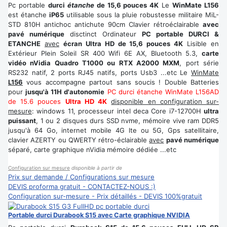
Pc portable
durci
étanche
de 15,6 pouces 4K
Le
WinMate L156
est étanche
iP65
utilisable sous la pluie robustesse militaire MiL-
STD 810H antichoc antichute 90cm Clavier rétroéclairable
avec
pavé numérique
disctinct Ordinateur
PC portable DURCI &
ETANCHE
avec
écran Ultra HD de 15,6 pouces 4K
Lisible en
Extérieur Plein Soleil SR 400 Wifi 6E AX, Bluetooth 5.3,
carte
vidéo nVidia Quadro T1000 ou RTX A2000 MXM
, port série
RS232 natif, 2 ports RJ45 natifs, ports Usb3 ...etc Le
WinMate
L156
vous accompagne partout sans soucis ! Double Batteries
pour
jusqu'à 11H d'autonomie
PC durci étanche WinMate L156AD
de 15.6 pouces
Ultra HD 4K
disponible en configuration sur-
mesure
: windows 11, processeur intel deca Core i7-12700H
ultra
puissant
, 1 ou 2 disques durs SSD nvme, mémoire vive ram DDR5
jusqu'à 64 Go, internet mobile 4G lte ou 5G, Gps satellitaire,
clavier AZERTY ou QWERTY rétro-éclairable
avec
pavé numérique
séparé, carte graphique nVidia mémoire dédiée ...etc
Configuration sur mesure
disponible à partir de
Prix sur demande / Configurations sur mesure
DEVIS proforma gratuit - CONTACTEZ-NOUS :)
Configuration sur-mesure - Prix détaillés - DEVIS 100%gratuit
Portable durci Durabook S15 avec Carte graphique NVIDIA