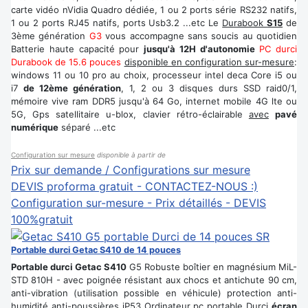
carte vidéo nVidia Quadro dédiée, 1 ou 2 ports série RS232 natifs,
1 ou 2 ports RJ45 natifs, ports Usb3.2 ...etc Le
Durabook
S15
de
3ème génération
G3
vous accompagne sans soucis au quotidien
Batterie haute capacité pour
jusqu'à 12H d'autonomie
PC durci
Durabook de 15.6 pouces
disponible en configuration sur-mesure
:
windows 11 ou 10 pro au choix, processeur intel deca Core i5 ou
i7
de 12ème génération
, 1, 2 ou 3 disques durs SSD raid0/1,
mémoire vive ram DDR5 jusqu'à 64 Go, internet mobile 4G lte ou
5G, Gps satellitaire u-blox, clavier rétro-éclairable
avec
pavé
numérique
séparé ...etc
Configuration sur mesure
disponible à partir de
Prix sur demande / Configurations sur mesure
DEVIS proforma gratuit - CONTACTEZ-NOUS :)
Configuration sur-mesure - Prix détaillés - DEVIS
100%gratuit
Portable durci Getac S410 de 14 pouces
Portable durci Getac S410
G5 Robuste boîtier en magnésium MiL-
STD 810H - avec poignée résistant aux chocs et antichute 90 cm,
anti-vibration (utilisation possible en véhicule) protection anti-
humidité anti-poussières iP53 Ordinateur pc portable Durci
écran