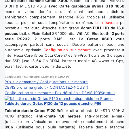
L'ultra durci étanche Getac X600
Boîtier ultra robuste MIL-STD
810H & MIL-STD 461G
avec
Carte graphique nVidia GTX 1650
mémoire vidéo dédiée ultra résistant antichoc antichute
antivibration complètement étanche IP66 tropicalisé utilisable
sous la pluie et sous températures extrêmes
Le nouveau
pc
portable ultra durci étanche avec grand
écran FULL HD de 15,6
pouces
Lisible Plein Soleil SR 1000 nits. Wifi AC, Bluetooth,
2 ports
série RS232
, 2 ports RJ45 ...etc Le
Getac X600
vous
accompagne partout sans soucis. Double batteries pour une
autonomie optimale
Configuration sur-mesure
avec processeur
intel Hexa Core i5 ou Octa Core i7 et i9 vPro, 1 ou 2 ou 3 disques
dur SSD, jusqu'à 64 Go DDR4, internet mobile 4G wwan et Gps,
écran tactile, carte vidéo nvidia ...etc
Configuration sur mesure
disponible à partir de
Prix sur demande / Configurations sur mesure
DEVIS proforma gratuit - CONTACTEZ-NOUS :)
Configuration sur-mesure - Prix détaillés - DEVIS 100%gratuit
Tablette durcie Getac F120 de 12 pouces étanche iP66
Tablette durcie Getac F120
Boîtier ultra robuste MiL-STD 810
H
&
461G antichoc
anti-chute 1,8 mètres
anti-vibration e-mark
(utilisable en véhicule en mouvement) complètement étanche
iP66
(utilisable sous pluie battante) Tablette durcie étanche