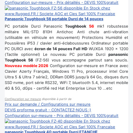
Configuration sur-mesure - Prix détaillés - DEVIS 100%gratuit
Panasonic Toughbook 56 portable Durci de 14 pouces
PC portable Durci Panasonic
Toughbook
56
mk1 robustesse
militaire MiL-STD 810H Antichoc Anti chute anti-vibration
(utilisable en véhicule en mouvement) Protections Humidité et
Poussières iP53 / clavier anti-éclaboussures Ordinateur portable
PC DURCI avec
écran de 14 pouces Full HD
WUXGA 1920 x 1200
(Tactile optionnel) Le nouveau PC portable Durci
panasonic
Toughbook 56
(FZ-56) vous accompagne partout sans soucis.
Nouveau modèle 2026
Configuration sur-mesure en France avec
Clavier Azerty Français, Windows 11 Pro, processeur intel Core
Ultra 5 & Ultra 7 série2, DDRam DDR5 jusqu'à 64 Go, disques durs
SSD nvme, port série RS232, WiFi 7, bluetooth 5.4, internet mobile
4G & 5G, dGps - certifié red Hat Enterprise Linux 10 ...etc
Configuration sur mesure
disponible à partir de
Prix sur demande / Configurations sur mesure
DEVIS proforma gratuit - CONTACTEZ-NOUS :)
Configuration sur-mesure - Prix détaillés - DEVIS 100%gratuit
panasonic Toughbook 40 portable Durci ETANCHE