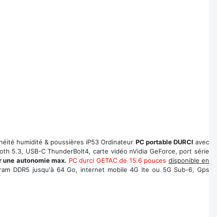
héité humidité & poussières iP53 Ordinateur
PC portable DURCI
avec
ooth 5.3, USB-C ThunderBolt4, carte vidéo nVidia GeForce, port série
r une autonomie max.
PC durci GETAC de 15.6 pouces
disponible en
ram DDR5 jusqu'à 64 Go, internet mobile 4G lte ou 5G Sub-6, Gps