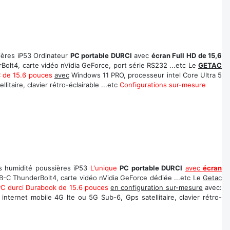
ières iP53 Ordinateur
PC portable DURCI
avec
écran Full HD de 15,6
Bolt4, carte vidéo nVidia GeForce, port série RS232 ...etc Le
GETAC
C de 15.6 pouces
avec
Windows 11 PRO, processeur intel Core Ultra 5
taire, clavier rétro-éclairable ...etc
Configurations sur-mesure
s humidité poussières iP53
L'unique
PC portable DURCI
avec
écran
USB-C ThunderBolt4, carte vidéo nVidia GeForce dédiée ...etc Le
Getac
PC durci Durabook de 15.6 pouces
en configuration sur-mesure
avec:
ternet mobile 4G lte ou 5G Sub-6, Gps satellitaire, clavier rétro-