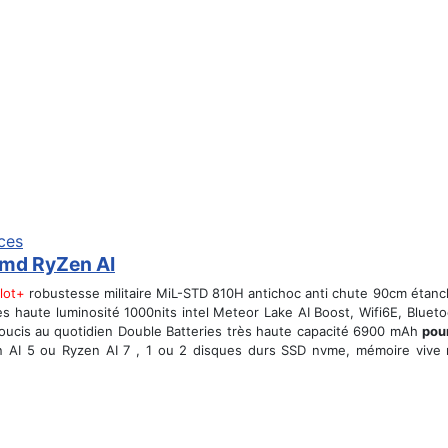
Amd RyZen AI
lot+
robustesse militaire MiL-STD 810H antichoc anti chute 90cm étanc
ès haute luminosité 1000nits intel Meteor Lake AI Boost, Wifi6E, Bluet
cis au quotidien Double Batteries très haute capacité 6900 mAh
pou
n AI 5 ou Ryzen AI 7
, 1 ou 2 disques durs SSD nvme, mémoire vive 