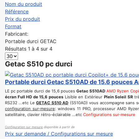
Nom du produit
Référence
Prix du produit
Format
Fabricant:
Portable durci GETAC
Résultats 1 à 4 sur 4
Getac S510 pc durci
Portable durci Getac S510AD de 15.6 pouces 
LE pc portable durci de 15,6 pouces
Getac S510AD
AMD Ryzen Copi
écran Full HD de 15,6 pouces
Lisible en Extérieur
Plein Soleil SR
tr
RS232 ...etc Le
GETAC S510 AD
(S510AD) vous accompagne sans sou
configuration sur-mesure
: windows 11 PRO, processeur AMD Ryze
satellitaire, clavier rétro-éclairable ...etc
Configurations sur-mesure
Configuration sur mesure
disponible à partir de
Prix sur demande / Configurations sur mesure