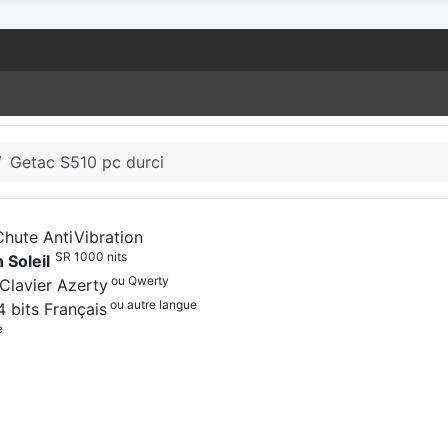
Getac S510 pc durci
hute AntiVibration
SR 1000 nits
n Soleil
ou Qwerty
Clavier Azerty
ou autre langue
 bits Français
e