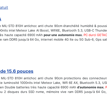
atuit
A
re MiL-STD 810H antichoc anti chute 90cm étanchéité humidité & pouss
0nits intel Meteor Lake AI Boost, Wifi6E, Bluetooth 5.3, USB-C Thunder
très haute capacité 6900 mAh
pour une autonomie max.
PC durci GETA
 ram DDR5 jusqu'à 64 Go, internet mobile 4G lte ou 5G Sub-6, Gps satelli
 de 15.6 pouces
 MiL-STD 810H antichoc anti chute 90cm protections des connecteur
aute luminosité 1000nits intel Meteor Lake, Wifi 6E AX, Bluetooth 5.3, 
en Double batteries très haute capacité 6900 mAh
d'autonomie max.
ou 2 disques durs SSD nvme, mémoire vive ram DDR5 jusqu'à 64 Go, in