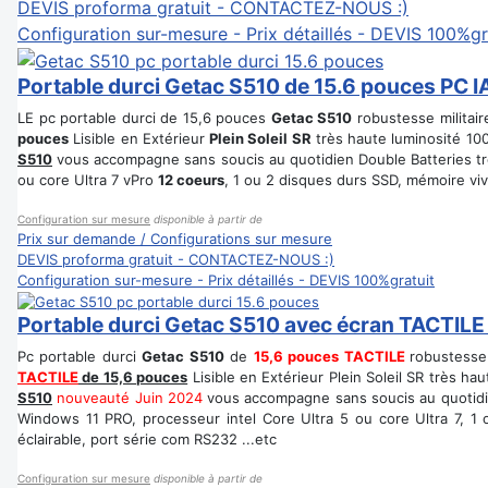
DEVIS proforma gratuit - CONTACTEZ-NOUS :)
Configuration sur-mesure - Prix détaillés - DEVIS 100%gr
Portable durci Getac S510 de 15.6 pouces PC I
LE pc portable durci de 15,6 pouces
Getac S510
robustesse militai
pouces
Lisible en Extérieur
Plein Soleil SR
très haute luminosité 100
S510
vous accompagne sans soucis au quotidien Double Batteries 
ou core Ultra 7 vPro
12 coeurs
, 1 ou 2 disques durs SSD, mémoire vive
Configuration sur mesure
disponible à partir de
Prix sur demande / Configurations sur mesure
DEVIS proforma gratuit - CONTACTEZ-NOUS :)
Configuration sur-mesure - Prix détaillés - DEVIS 100%gratuit
Portable durci Getac S510 avec écran TACTILE
Pc portable durci
Getac S510
de
15,6 pouces TACTILE
robustesse
TACTILE
de 15,6 pouces
Lisible en Extérieur Plein Soleil SR très h
S510
nouveauté Juin 2024
vous accompagne sans soucis au quotidi
Windows 11 PRO, processeur intel Core Ultra 5 ou core Ultra 7, 1 
éclairable, port série com RS232 ...etc
Configuration sur mesure
disponible à partir de