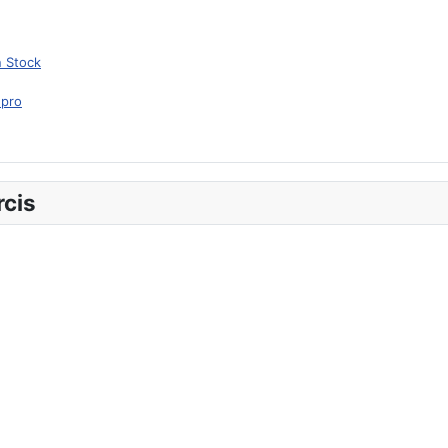
n Stock
rcis