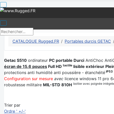
CATALOGUE Rugged.FR
Portables durcis GETAC
Getac S510
ordinateur
PC portable Durci
AntiChoc AntiC
tactile
écran de 15.6 pouces
Full HD
lisible extérieur Plei
iP53
protections anti humidité anti poussière - étanchéité
Configuration sur mesure
avec
licence windows 11 pro 64
boitier avec poignée intégré
robustesse militaire
MIL-STD 810H
Trier par
Ordre ' +/-'