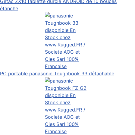
Getac ZX10 tablette durcie ANDROID de 10 pouces
étanche
PC portable panasonic Toughbook 33 détachable