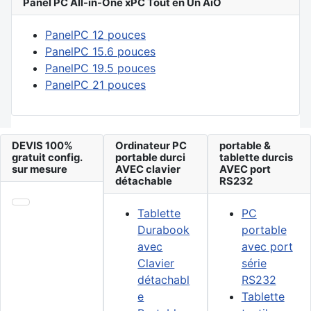
Panel PC All-in-One xPC Tout en Un AiO
PanelPC 12 pouces
PanelPC 15.6 pouces
PanelPC 19.5 pouces
PanelPC 21 pouces
DEVIS 100%
Ordinateur PC
portable &
gratuit config.
portable durci
tablette durcis
sur mesure
AVEC clavier
AVEC port
détachable
RS232
Tablette
PC
Durabook
portable
avec
avec port
Clavier
série
détachabl
RS232
e
Tablette