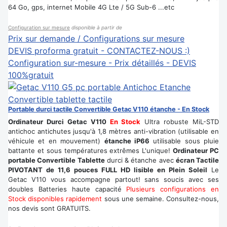
64 Go, gps, internet Mobile 4G Lte / 5G Sub-6 ...etc
Configuration sur mesure
disponible à partir de
Prix sur demande / Configurations sur mesure
DEVIS proforma gratuit - CONTACTEZ-NOUS :)
Configuration sur-mesure - Prix détaillés - DEVIS
100%gratuit
Portable durci tactile Convertible Getac V110 étanche - En Stock
Ordinateur Durci Getac V110
En Stock
Ultra robuste MiL-STD
antichoc antichutes jusqu'à 1,8 mètres anti-vibration (utilisable en
véhicule et en mouvement)
étanche iP66
utilisable sous pluie
battante et sous températures extrêmes L'unique!
Ordinateur PC
portable Convertible Tablette
durci & étanche avec
écran Tactile
PIVOTANT de 11,6 pouces FULL HD lisible en Plein Soleil
Le
Getac V110 vous accompagne partout! sans soucis avec ses
doubles Batteries haute capacité
Plusieurs configurations en
Stock disponibles rapidement
sous une semaine. Consultez-nous,
nos devis sont GRATUITS.