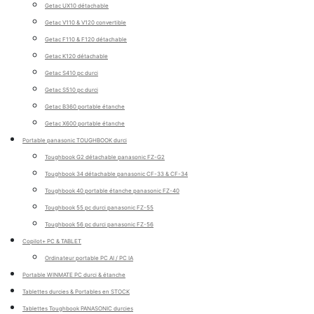
Getac UX10 détachable
Getac V110 & V120 convertible
Getac F110 & F120 détachable
Getac K120 détachable
Getac S410 pc durci
Getac S510 pc durci
Getac B360 portable étanche
Getac X600 portable étanche
Portable panasonic TOUGHBOOK durci
Toughbook G2 détachable panasonic FZ-G2
Toughbook 34 détachable panasonic CF-33 & CF-34
Toughbook 40 portable étanche panasonic FZ-40
Toughbook 55 pc durci panasonic FZ-55
Toughbook 56 pc durci panasonic FZ-56
Copilot+ PC & TABLET
Ordinateur portable PC AI / PC IA
Portable WINMATE PC durci & étanche
Tablettes durcies & Portables en STOCK
Tablettes Toughbook PANASONIC durcies