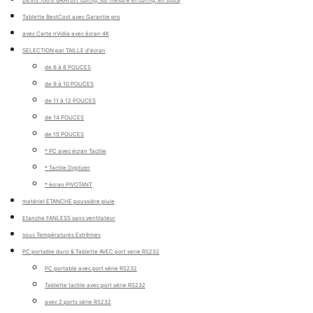
Tablette BestCost avec Garantie pro
avec Carte nVidia avec écran 4K
SELECTION par TAILLE d'écran
de 6 à 8 POUCES
de 9 à 10 POUCES
de 11 à 12 POUCES
de 14 POUCES
de 15 POUCES
* PC avec écran Tactile
* Tactile Digitizer
* écran PIVOTANT
matériel ETANCHE poussière pluie
Etanche FANLESS sans ventilateur
sous Températures Extrêmes
PC portable durci & Tablette AVEC port serie RS232
PC portable avec port série RS232
Tablette tactile avec port série RS232
avec 2 ports série RS232