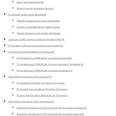
avec 2 ports ethernet RJ45
Station d'accueil réplicateur de ports
PC portable Tactile clavier détachable
Tablette Durabook avec Clavier détachable
Portable Convertible GETAC Tablette clavier
Tablette Panasonic avec Clavier détachable
Ordinateur DURCI antichoc antichute Portable ETANCHE
PC portable DURCI anti choc antichute étanchéité ip53
Durabook Z14 vs Getac B360 vs Toughbook 40
PC portable durci ETANCHE de 13.3 pouces Getac B360
PC portable durci ETANCHE de 14 pouces panasonic Toughbook 40
PC portable durci ETANCHE de 14 pouces Durabook Z14
Getac X600 et Durabook S15 vs Getac S510
PC portable Durci Getac S510 écran 15.6 pouces
PC portable Durci Durabook S15 écran 15.6 pouces
PC durci étanche Getac X600 écran de 15.6 pouces
Getac S410 vs Durabook S14 vs Toughbook 55
Ordinateur portable Durci iP53 avec écran de 14 pouces Durabook S14
Ordinateur portable Durci iP53 avec écran de 14 pouces Getac S410