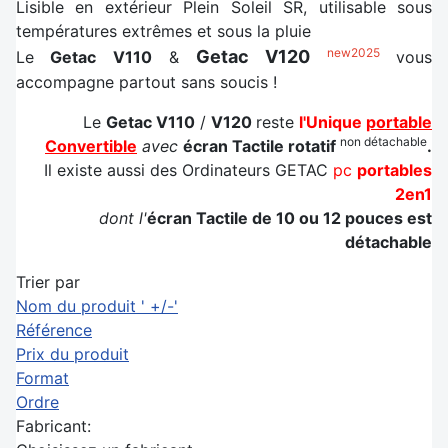
Lisible en extérieur Plein Soleil SR, utilisable sous
températures extrêmes et sous la pluie
new2025
Getac V120
Le
Getac V110
&
vous
accompagne partout sans soucis !
Le
Getac V110
/
V120
reste
l'Unique
portable
non détachable
Convertible
avec
écran Tactile rotatif
.
Il existe aussi des Ordinateurs GETAC
pc
portables
2en1
dont l'
écran Tactile de 10 ou 12 pouces est
détachable
Trier par
Nom du produit ' +/-'
Référence
Prix du produit
Format
Ordre
Fabricant: