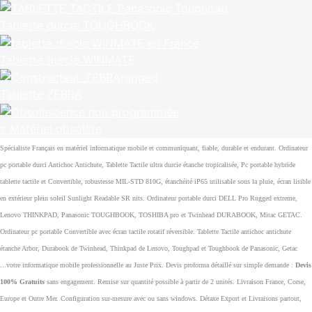
Tablette durcie TOUGHBOOK
Tablette durcie WINMATE
Tablette ZEBRA
z Matériel obsolète
Spécialiste Français en matériel informatique mobile et communiquant, fiable, durable et endurant. Ordinateur
pc portable durci Antichoc Antichute, Tablette Tactile ultra durcie étanche tropicalisée, Pc portable hybride
tablette tactile et Convertible, robustesse MIL-STD 810G, étanchéité iP65 utilisable sous la pluie, écran lisible
en extérieur plein soleil Sunlight Readable SR nits. Ordinateur portable durci DELL Pro Rugged extreme,
Lenovo THINKPAD, Panasonic TOUGHBOOK, TOSHIBA pro et Twinhead DURABOOK, Mitac GETAC.
Ordinateur pc portable Convertible avec écran tactile rotatif réversible. Tablette Tactile antichoc antichute
étanche Arbor, Durabook de Twinhead, Thinkpad de Lenovo, Toughpad et Toughbook de Panasonic, Getac
...votre informatique mobile professionnelle au Juste Prix. Devis proforma détaillé sur simple demande :
Devis
100% Gratuits
sans engagement. Remise sur quantité possible à partir de 2 unités. Livraison France, Corse,
Europe et Outre Mer. Configuration sur-mesure avec ou sans windows. Détaxe Export et Livraisons partout,