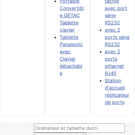
Portable
tactile
Convertibl
avec port
e GETAC
série
Tablette
RS232
clavier
avec 2
Tablette
ports série
Panasonic
RS232
avec
avec 2
Clavier
ports
détachabl
ethernet
e
RJ45
Station
d'accueil
réplicateur
de ports
PC durci
de 10 à 12