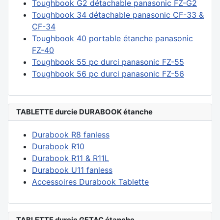
Toughbook G2 détachable panasonic FZ-G2
Toughbook 34 détachable panasonic CF-33 &
CF-34
Toughbook 40 portable étanche panasonic
FZ-40
Toughbook 55 pc durci panasonic FZ-55
Toughbook 56 pc durci panasonic FZ-56
TABLETTE durcie DURABOOK étanche
Durabook R8 fanless
Durabook R10
Durabook R11 & R11L
Durabook U11 fanless
Accessoires Durabook Tablette
TABLETTE durcie GETAC étanche