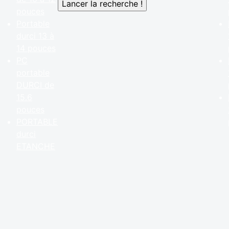
pouces
Portable
durci 13 à
14 pouces
PC
portable
DURCI de
15.6
pouces
PORTABLE
durci
ETANCHE