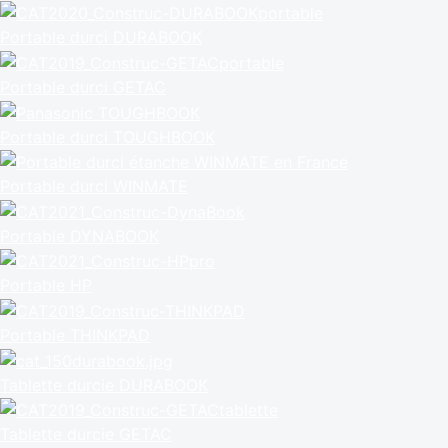
Portable durci DURABOOK
Portable durci GETAC
Portable durci TOUGHBOOK
Portable durci WINMATE
Portable DYNABOOK
Portable HP
Portable THINKPAD
Tablette durcie DURABOOK
Tablette durcie GETAC