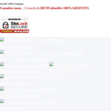
Société 100% Française
Consultez-nous
...
Conseils &
DEVIS détaillés 100% GRATUITS
Acer Pro ENDURO
Dell pro Latitude Rugged
Durabook Accessoires
Ecran PORTABLE
Getac Accessoires
Panel PC Shuttle xPC
Portable ASUS