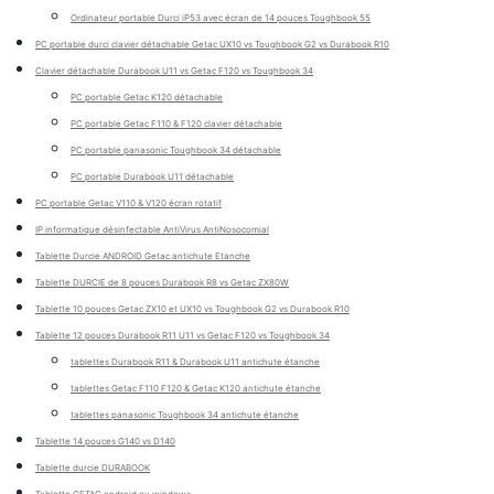
Ordinateur portable Durci iP53 avec écran de 14 pouces Toughbook 55
PC portable durci clavier détachable Getac UX10 vs Toughbook G2 vs Durabook R10
Clavier détachable Durabook U11 vs Getac F120 vs Toughbook 34
PC portable Getac K120 détachable
PC portable Getac F110 & F120 clavier détachable
PC portable panasonic Toughbook 34 détachable
PC portable Durabook U11 détachable
PC portable Getac V110 & V120 écran rotatif
IP informatique désinfectable AntiVirus AntiNosocomial
Tablette Durcie ANDROID Getac antichute Etanche
Tablette DURCIE de 8 pouces Durabook R8 vs Getac ZX80W
Tablette 10 pouces Getac ZX10 et UX10 vs Toughbook G2 vs Durabook R10
Tablette 12 pouces Durabook R11 U11 vs Getac F120 vs Toughbook 34
tablettes Durabook R11 & Durabook U11 antichute étanche
tablettes Getac F110 F120 & Getac K120 antichute étanche
tablettes panasonic Toughbook 34 antichute étanche
Tablette 14 pouces G140 vs D140
Tablette durcie DURABOOK
Tablette GETAC android ou windows