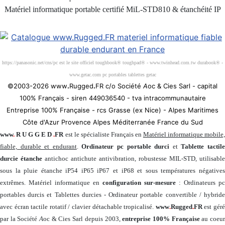
Matériel informatique portable certifié MiL-STD810 & étanchéité IP
Société 100% Française
https://panasonic.net/cns/pc est le site officiel toughbook® toughpad® - www.twinhead.com.tw durabook® -
www.getac.com pc portables tablettes getac
©2003-2026 www
.
Rugged
.
FR c/o Société
A
oc & Cies Sarl - capital
100% Français - siren 449036540 - tva intracommunautaire
Entreprise 100% Française - rcs Grasse (ex Nice) - Alpes Maritimes
Côte d'Azur Provence Alpes Méditerranée France du Sud
www
.
R U G G E D
.
FR
est le spécialiste Français en
Matériel informatique mobile
fiable, durable et endurant
.
Ordinateur pc portable durci
et
Tablette tactil
durcie étanche
antichoc antichute antivibration, robustesse MIL-STD, utilisable
sous la pluie étanche iP54 iP65 iP67 et iP68 et sous températures négatives
extrêmes. Matériel informatique en
configuration sur-mesure
: Ordinateurs pc
portables durcis et Tablettes durcies - Ordinateur portable convertible / hybride
avec écran tactile rotatif / clavier détachable tropicalisé.
www
.
Rugged
.
FR
est gér
par la Société
A
oc & Cies Sarl depuis 2003,
entreprise 100% Française
au coeu