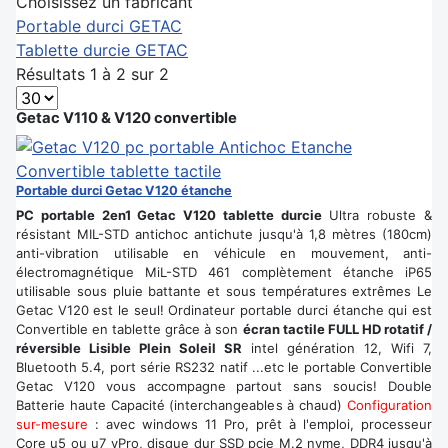
Choisissez un fabricant
Portable durci GETAC
Tablette durcie GETAC
Résultats 1 à 2 sur 2
Getac V110 & V120 convertible
Portable durci Getac V120 étanche
PC portable 2en1 Getac V120 tablette durcie
Ultra robuste &
résistant MIL-STD antichoc antichute jusqu'à 1,8 mètres (180cm)
anti-vibration utilisable en véhicule en mouvement, anti-
électromagnétique MiL-STD 461 complètement étanche iP65
utilisable sous pluie battante et sous températures extrêmes Le
Getac V120 est le seul! Ordinateur portable durci étanche qui est
Convertible en tablette grâce à son
écran tactile FULL HD rotatif /
réversible Lisible Plein Soleil SR
intel génération 12, Wifi 7,
Bluetooth 5.4, port série RS232 natif ...etc le portable Convertible
Getac V120 vous accompagne partout sans soucis! Double
Batterie haute Capacité (interchangeables à chaud)
Configuration
sur-mesure
: avec windows 11 Pro, prêt à l'emploi, processeur
Core u5 ou u7 vPro, disque dur SSD pcie M.2 nvme, DDR4 jusqu'à