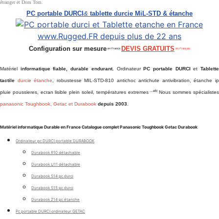
étranger et Dom Tom.
PC portable DURCI
&
tablette durcie MiL-STD & étanche
Configuration sur mesure
DEVIS GRATUITS
en France
en Français
Matériel
informatique fiable, durable endurant.
Ordinateur
PC portable DURCI
et
Tablett
tactile
durcie étanche
, robustesse MIL-STD-810 antichoc antichute antivibration, étanche i
...etc
pluie poussieres, ecran lisible plein soleil, températures extremes
Nous sommes spécialiste
panasonic Toughbook, Getac et Durabook
depuis 2003
.
Matériel informatique Durable en France Catalogue complet Panasonic Toughbook Getac Durabook
Ordinateur pc DURCI portable DURABOOK
Durabook R10 détachable
Durabook U11 détachable
Durabook S14 pc durci
Durabook S15 pc durci
Durabook Z14 pc étanche
Pc portable DURCI ordinateur GETAC