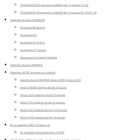
TOUGHBOOK G2 panasonic tablette de 10 pouces FZ-G2
TOUGHBOOK 34 panasonic tablette de 12 pouces CF-33 CF-34
Tablettes durcies DURABOOK
Durabook R8 fanless
Durabook R10
Durabook R11 & R11L
Durabook U11 fanless
Accessoires Durabook Tablette
Tablettes durcies WINMATE
Tablettes GETAC windows ou android
tablette durcie ANDROID Getac ZX80 & Getac ZX10
Getac ZX80W tablette durcie 8 pouces
Getac UX10 tablette durcie 10 pouces
Getac F120 tablette durcie 12 pouces
Getac K120 tablette durcie 12.5 pouces
Getac G140 tablette durcie 14 pouces
PC et tablettes AVEC windows 10
PC portables durcis Windows 10 PRO
DEVIS 100% GRATUIT config. sur mesure et config. en stock