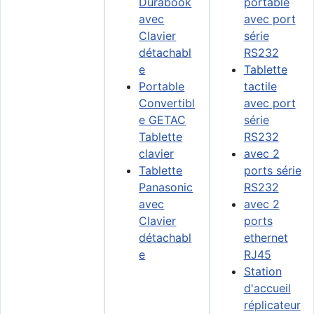
Durabook
portable
avec
avec port
Clavier
série
détachabl
RS232
e
Tablette
Portable
tactile
Convertibl
avec port
e GETAC
série
Tablette
RS232
clavier
avec 2
Tablette
ports série
Panasonic
RS232
avec
avec 2
Clavier
ports
détachabl
ethernet
e
RJ45
Station
d'accueil
réplicateur