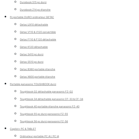
Durabook S15 pc durci
Durabook Z14 pc étanche
Pc portable DURCI ordinateur GETAC
Getac UX10 détachable
Getac V110 & V120 convertible
Getac F110 & F120 détachable
Getac K120 détachable
Getac S410 pc durci
Getac S510 pc durci
Getac B360 portable étanche
Getac X600 portable étanche
Portable panasonic TOUGHBOOK durci
Toughbook G2 détachable panasonic FZ-G2
Toughbook 34 détachable panasonic CF-33 & CF-34
Toughbook 40 portable étanche panasonic FZ-40
Toughbook 55 pc durci panasonic FZ-55
Toughbook 56 pc durci panasonic FZ-56
Copilot+ PC & TABLET
Ordinateur portable PC AI / PC IA