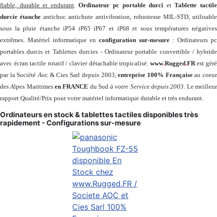
fiable, durable et endurant
.
Ordinateur pc portable durci
et
Tablette tactil
durcie étanche
antichoc antichute antivibration, robustesse MIL-STD, utilisable
sous la pluie étanche iP54 iP65 iP67 et iP68 et sous températures négatives
extrêmes. Matériel informatique en
configuration sur-mesure
: Ordinateurs pc
portables durcis et Tablettes durcies - Ordinateur portable convertible / hybride
avec écran tactile rotatif / clavier détachable tropicalisé.
www
.
Rugged
.
FR
est gér
par la Société
A
oc & Cies Sarl depuis 2003,
entreprise 100% Française
au coeu
des
A
lpes Maritimes
en FRANCE
du Sud
à votre Service depuis 2003
. Le meilleu
rapport Qualité/Prix pour votre matériel informatique durable et très endurant.
Ordinateurs en stock & tablettes tactiles disponibles très
rapidement - Configurations sur-mesure