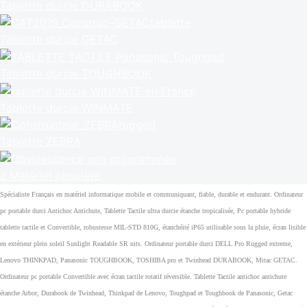
Tablette durcie DURABOOK
Tablette durcie GETAC
Tablette durcie TOUGHBOOK
Tablette durcie WINMATE
Tablette ZEBRA
z Matériel obsolète
Spécialiste Français en matériel informatique mobile et communiquant, fiable, durable et endurant. Ordinateur
pc portable durci Antichoc Antichute, Tablette Tactile ultra durcie étanche tropicalisée, Pc portable hybride
tablette tactile et Convertible, robustesse MIL-STD 810G, étanchéité iP65 utilisable sous la pluie, écran lisible
en extérieur plein soleil Sunlight Readable SR nits. Ordinateur portable durci DELL Pro Rugged extreme,
Lenovo THINKPAD, Panasonic TOUGHBOOK, TOSHIBA pro et Twinhead DURABOOK, Mitac GETAC.
Ordinateur pc portable Convertible avec écran tactile rotatif réversible. Tablette Tactile antichoc antichute
étanche Arbor, Durabook de Twinhead, Thinkpad de Lenovo, Toughpad et Toughbook de Panasonic, Getac