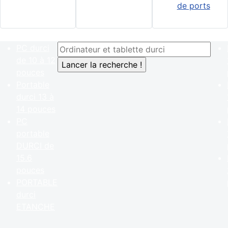
de ports
PC durci
de 10 à 12
pouces
Portable
durci 13 à
14 pouces
PC
portable
DURCI de
15.6
pouces
PORTABLE
durci
ETANCHE