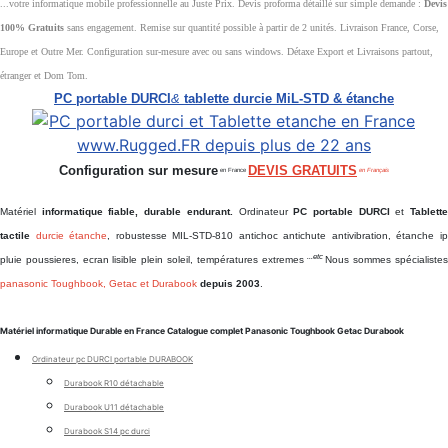
...votre informatique mobile professionnelle au Juste Prix. Devis proforma détaillé sur simple demande :
Devis
100% Gratuits
sans engagement. Remise sur quantité possible à partir de 2 unités. Livraison France, Corse,
Europe et Outre Mer. Configuration sur-mesure avec ou sans windows. Détaxe Export et Livraisons partout,
étranger et Dom Tom.
PC portable DURCI
&
tablette durcie MiL-STD & étanche
Configuration sur mesure
DEVIS GRATUITS
en France
en Français
Matériel
informatique fiable, durable endurant.
Ordinateur
PC portable DURCI
et
Tablett
tactile
durcie étanche
, robustesse MIL-STD-810 antichoc antichute antivibration, étanche i
...etc
pluie poussieres, ecran lisible plein soleil, températures extremes
Nous sommes spécialiste
panasonic Toughbook, Getac et Durabook
depuis 2003
.
Matériel informatique Durable en France Catalogue complet Panasonic Toughbook Getac Durabook
Ordinateur pc DURCI portable DURABOOK
Durabook R10 détachable
Durabook U11 détachable
Durabook S14 pc durci