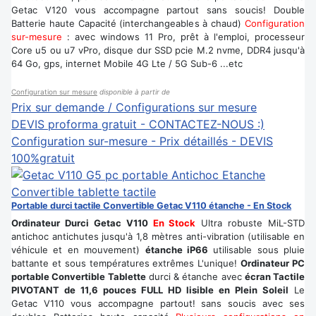
Getac V120 vous accompagne partout sans soucis! Double
Batterie haute Capacité (interchangeables à chaud)
Configuration
sur-mesure
: avec windows 11 Pro, prêt à l'emploi, processeur
Core u5 ou u7 vPro, disque dur SSD pcie M.2 nvme, DDR4 jusqu'à
64 Go, gps, internet Mobile 4G Lte / 5G Sub-6 ...etc
Configuration sur mesure
disponible à partir de
Prix sur demande / Configurations sur mesure
DEVIS proforma gratuit - CONTACTEZ-NOUS :)
Configuration sur-mesure - Prix détaillés - DEVIS
100%gratuit
Portable durci tactile Convertible Getac V110 étanche - En Stock
Ordinateur Durci Getac V110
En Stock
Ultra robuste MiL-STD
antichoc antichutes jusqu'à 1,8 mètres anti-vibration (utilisable en
véhicule et en mouvement)
étanche iP66
utilisable sous pluie
battante et sous températures extrêmes L'unique!
Ordinateur PC
portable Convertible Tablette
durci & étanche avec
écran Tactile
PIVOTANT de 11,6 pouces FULL HD lisible en Plein Soleil
Le
Getac V110 vous accompagne partout! sans soucis avec ses