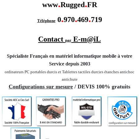
.
.
www
Rugged
FR
.
.
.
0
970
469
719
Téléphone
Contact
E-m@iL
par
Spécialiste Français en matériel informatique mobile
à votre
Service depuis 2003
ordinateurs PC portables durcis et Tablettes tactiles durcies étanches
antichoc
antichute
Configurations sur mesure
/ DEVIS 100% gratuits