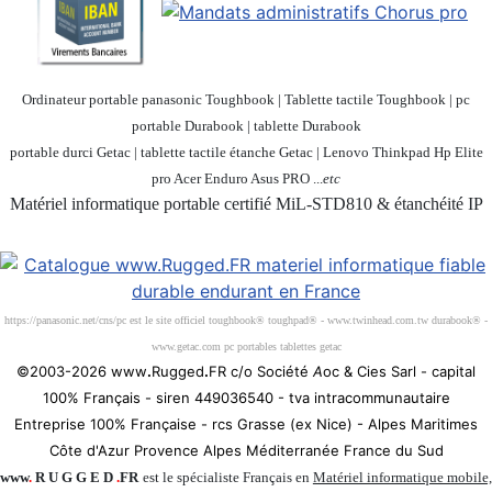
Ordinateur portable panasonic Toughbook | Tablette tactile Toughbook | pc
portable Durabook | tablette Durabook
portable durci Getac | tablette tactile étanche Getac | Lenovo Thinkpad Hp Elite
pro Acer Enduro Asus PRO ...
etc
Matériel informatique portable certifié MiL-STD810 & étanchéité IP
Société 100% Française
https://panasonic.net/cns/pc est le site officiel toughbook® toughpad® - www.twinhead.com.tw durabook® -
www.getac.com pc portables tablettes getac
©2003-2026 www
.
Rugged
.
FR c/o Société
A
oc & Cies Sarl - capital
100% Français - siren 449036540 - tva intracommunautaire
Entreprise 100% Française - rcs Grasse (ex Nice) - Alpes Maritimes
Côte d'Azur Provence Alpes Méditerranée France du Sud
www
.
R U G G E D
.
FR
est le spécialiste Français en
Matériel informatique mobile