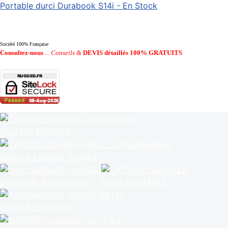
Portable durci Durabook S14i - En Stock
Société 100% Française
Consultez-nous
...
Conseils &
DEVIS détaillés 100% GRATUITS
Acer Pro ENDURO
Dell pro Latitude Rugged
Durabook Accessoires
Ecran PORTABLE
Getac Accessoires