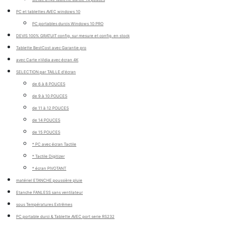
PC et tablettes AVEC windows 10
PC portables durcis Windows 10 PRO
DEVIS 100% GRATUIT config. sur mesure et config. en stock
Tablette BestCost avec Garantie pro
avec Carte nVidia avec écran 4K
SELECTION par TAILLE d'écran
de 6 à 8 POUCES
de 9 à 10 POUCES
de 11 à 12 POUCES
de 14 POUCES
de 15 POUCES
* PC avec écran Tactile
* Tactile Digitizer
* écran PIVOTANT
matériel ETANCHE poussière pluie
Etanche FANLESS sans ventilateur
sous Températures Extrêmes
PC portable durci & Tablette AVEC port serie RS232