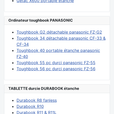
Getac X600 portable étanche
Ordinateur toughbook PANASONIC
Toughbook G2 détachable panasonic FZ-G2
Toughbook 34 détachable panasonic CF-33 &
CF-34
Toughbook 40 portable étanche panasonic
FZ-40
Toughbook 55 pc durci panasonic FZ-55
Toughbook 56 pc durci panasonic FZ-56
TABLETTE durcie DURABOOK étanche
Durabook R8 fanless
Durabook R10
Durabook R11 & R11L