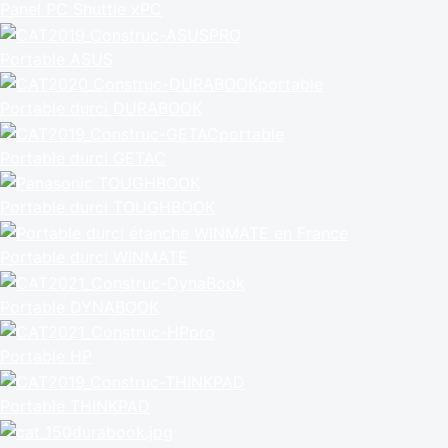
Panel PC Shuttle xPC
Portable ASUS
Portable durci DURABOOK
Portable durci GETAC
Portable durci TOUGHBOOK
Portable durci WINMATE
Portable DYNABOOK
Portable HP
Portable THINKPAD