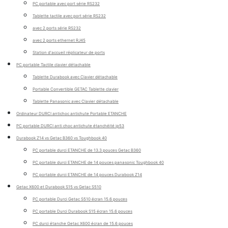
PC portable avec port série RS232
Tablette tactile avec port série RS232
avec 2 ports série RS232
avec 2 ports ethernet RJ45
Station d'accueil réplicateur de ports
PC portable Tactile clavier détachable
Tablette Durabook avec Clavier détachable
Portable Convertible GETAC Tablette clavier
Tablette Panasonic avec Clavier détachable
Ordinateur DURCI antichoc antichute Portable ETANCHE
PC portable DURCI anti choc antichute étanchéité ip53
Durabook Z14 vs Getac B360 vs Toughbook 40
PC portable durci ETANCHE de 13.3 pouces Getac B360
PC portable durci ETANCHE de 14 pouces panasonic Toughbook 40
PC portable durci ETANCHE de 14 pouces Durabook Z14
Getac X600 et Durabook S15 vs Getac S510
PC portable Durci Getac S510 écran 15.6 pouces
PC portable Durci Durabook S15 écran 15.6 pouces
PC durci étanche Getac X600 écran de 15.6 pouces