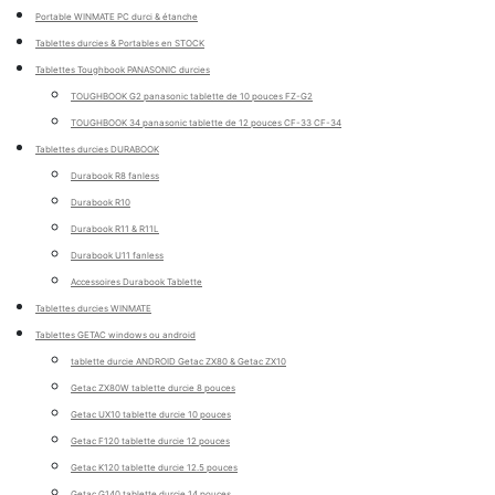
Portable WINMATE PC durci & étanche
Tablettes durcies & Portables en STOCK
Tablettes Toughbook PANASONIC durcies
TOUGHBOOK G2 panasonic tablette de 10 pouces FZ-G2
TOUGHBOOK 34 panasonic tablette de 12 pouces CF-33 CF-34
Tablettes durcies DURABOOK
Durabook R8 fanless
Durabook R10
Durabook R11 & R11L
Durabook U11 fanless
Accessoires Durabook Tablette
Tablettes durcies WINMATE
Tablettes GETAC windows ou android
tablette durcie ANDROID Getac ZX80 & Getac ZX10
Getac ZX80W tablette durcie 8 pouces
Getac UX10 tablette durcie 10 pouces
Getac F120 tablette durcie 12 pouces
Getac K120 tablette durcie 12.5 pouces
Getac G140 tablette durcie 14 pouces