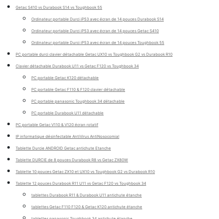
Getac S410 vs Durabook S14 vs Toughbook 55
Ordinateur portable Durci iP53 avec écran de 14 pouces Durabook S14
Ordinateur portable Durci iP53 avec écran de 14 pouces Getac S410
Ordinateur portable Durci iP53 avec écran de 14 pouces Toughbook 55
PC portable durci clavier détachable Getac UX10 vs Toughbook G2 vs Durabook R10
Clavier détachable Durabook U11 vs Getac F120 vs Toughbook 34
PC portable Getac K120 détachable
PC portable Getac F110 & F120 clavier détachable
PC portable panasonic Toughbook 34 détachable
PC portable Durabook U11 détachable
PC portable Getac V110 & V120 écran rotatif
IP informatique désinfectable AntiVirus AntiNosocomial
Tablette Durcie ANDROID Getac antichute Etanche
Tablette DURCIE de 8 pouces Durabook R8 vs Getac ZX80W
Tablette 10 pouces Getac ZX10 et UX10 vs Toughbook G2 vs Durabook R10
Tablette 12 pouces Durabook R11 U11 vs Getac F120 vs Toughbook 34
tablettes Durabook R11 & Durabook U11 antichute étanche
tablettes Getac F110 F120 & Getac K120 antichute étanche
tablettes panasonic Toughbook 34 antichute étanche