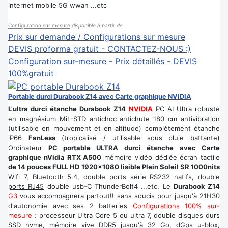
internet mobile 5G wwan ...etc
Configuration sur mesure
disponible à partir de
Prix sur demande / Configurations sur mesure
DEVIS proforma gratuit - CONTACTEZ-NOUS :)
Configuration sur-mesure - Prix détaillés - DEVIS
100%gratuit
Portable durci Durabook Z14 avec Carte graphique NVIDIA
L'ultra durci étanche Durabook Z14
NVIDIA
PC AI Ultra robuste
en magnésium MiL-STD antichoc antichute 180 cm antivibration
(utilisable en mouvement et en altitude) complètement étanche
iP66
FanLess
(tropicalisé / utilisable sous pluie battante)
Ordinateur
PC portable ULTRA durci étanche
avec
Carte
graphique nVidia RTX A500
mémoire vidéo dédiée écran tactile
de 14 pouces FULL HD 1920x1080 lisible Plein Soleil SR 1000nits
Wifi 7, Bluetooth 5.4,
double ports série RS232
natifs,
double
ports RJ45
double usb-C ThunderBolt4 ...etc. Le
Durabook Z14
G3
vous accompagnera partout!! sans soucis pour jusqu'à 21H30
d'autonomie avec ses 2 batteries
Configurations 100% sur-
mesure :
processeur Ultra Core 5 ou ultra 7, double disques durs
SSD nvme, mémoire vive DDR5 jusqu'à 32 Go, dGps u-blox,