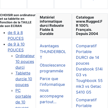
CHOISIR son ordinateur
Matériel
Catalogue
et sa tablette en
informatique
www.Rugged.F
fonction de la TAILLE
durci Robuste
R 100%
de son ECRAN
Fiable &
Français.
de 6 à 8
Durable
Depuis 2004
POUCES
de 9 à 10
Avantages
Comparatif
POUCES
THUNDERBOL
Portable
Ordinateur
T
DURCI de 14
10 pouces
pouces
Obsolescence
durci
Durabook S14i
programmée
Tablette
G3 vs
Parce que
durcie 10
Toughbook 55
l'informatique
pouces
mk3 vs Getac
nous
PC
S410 G5
accompagne
portable
Comparatif
partout...
de 10
Portable
pouces