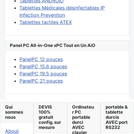
Tablettes ANDROID
Tablettes Médicales désinfectables IP
Infection Prevention
Tablettes tactiles ATEX
Panel PC All-in-One xPC Tout en Un AiO
PanelPC 12 pouces
PanelPC 15.6 pouces
PanelPC 19.5 pouces
PanelPC 21 pouces
Qui
DEVIS
Ordinateu
portable &
sommes
100%
r PC
tablette
nous
gratuit
portable
durcis
config. sur
durci
AVEC port
mesure
AVEC
RS232
About
clavier