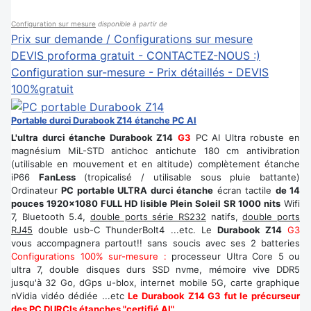
Configuration sur mesure
disponible à partir de
Prix sur demande / Configurations sur mesure
DEVIS proforma gratuit - CONTACTEZ-NOUS :)
Configuration sur-mesure - Prix détaillés - DEVIS
100%gratuit
Portable durci Durabook Z14 étanche PC AI
L'ultra durci étanche Durabook Z14
G3
PC AI Ultra robuste en
magnésium MiL-STD antichoc antichute 180 cm antivibration
(utilisable en mouvement et en altitude) complètement étanche
iP66
FanLess
(tropicalisé / utilisable sous pluie battante)
Ordinateur
PC portable ULTRA durci étanche
écran tactile
de 14
pouces 1920x1080 FULL HD lisible Plein Soleil SR 1000 nits
Wifi
7, Bluetooth 5.4,
double ports série RS232
natifs,
double ports
RJ45
double usb-C ThunderBolt4 ...etc. Le
Durabook Z14
G3
vous accompagnera partout!! sans soucis avec ses 2 batteries
Configurations 100% sur-mesure :
processeur Ultra Core 5 ou
ultra 7, double disques durs SSD nvme, mémoire vive DDR5
jusqu'à 32 Go, dGps u-blox, internet mobile 5G, carte graphique
nVidia vidéo dédiée ...etc
Le Durabook Z14 G3 fut le précurseur
des PC DURCIs étanches "certifié AI".