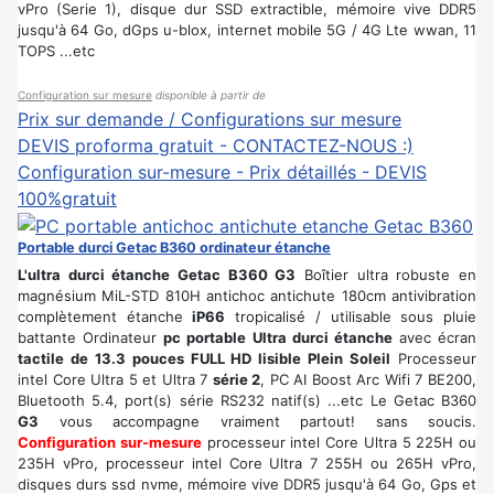
vPro (Serie 1), disque dur SSD extractible, mémoire vive DDR5
jusqu'à 64 Go, dGps u-blox, internet mobile 5G / 4G Lte wwan, 11
TOPS ...etc
Configuration sur mesure
disponible à partir de
Prix sur demande / Configurations sur mesure
DEVIS proforma gratuit - CONTACTEZ-NOUS :)
Configuration sur-mesure - Prix détaillés - DEVIS
100%gratuit
Portable durci Getac B360 ordinateur étanche
L'ultra durci étanche Getac B360 G3
Boîtier ultra robuste en
magnésium MiL-STD 810H antichoc antichute 180cm antivibration
complètement étanche
iP66
tropicalisé / utilisable sous pluie
battante Ordinateur
pc portable Ultra durci étanche
avec écran
tactile de 13.3 pouces FULL HD lisible Plein Soleil
Processeur
intel Core Ultra 5 et Ultra 7
série 2
, PC AI Boost Arc Wifi 7 BE200,
Bluetooth 5.4, port(s) série RS232 natif(s) ...etc Le Getac B360
G3
vous accompagne vraiment partout! sans soucis.
Configuration sur-mesure
processeur intel Core Ultra 5 225H ou
235H vPro, processeur intel Core Ultra 7 255H ou 265H vPro,
disques durs ssd nvme, mémoire vive DDR5 jusqu'à 64 Go, Gps et