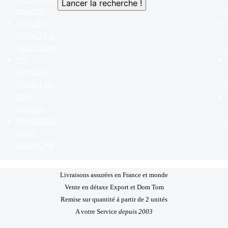
pouces
Portable
durci 13 à
14 pouces
PC
portable
DURCI de
15.6
pouces
PORTABLE
durci
ETANCHE
Livraisons assurées en France et monde
Vente en détaxe Export et Dom Tom
Remise sur quantité á partir de 2 unités
A votre Service
depuis 2003