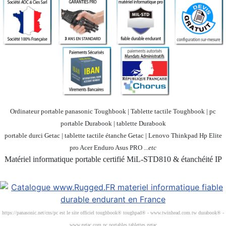
Ordinateur portable panasonic Toughbook | Tablette tactile Toughbook | pc
portable Durabook | tablette Durabook
portable durci Getac | tablette tactile étanche Getac | Lenovo Thinkpad Hp Elite
pro Acer Enduro Asus PRO ...
etc
Matériel informatique portable certifié MiL-STD810 & étanchéité IP
Société 100% Française
https://panasonic.net/cns/pc est le site officiel toughbook® toughpad® - www.twinhead.com.tw durabook® -
www.getac.com pc portables tablettes getac