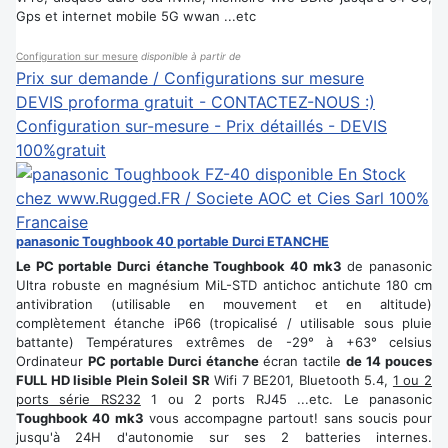
Gps et internet mobile 5G wwan ...etc
Configuration sur mesure
disponible à partir de
Prix sur demande / Configurations sur mesure
DEVIS proforma gratuit - CONTACTEZ-NOUS :)
Configuration sur-mesure - Prix détaillés - DEVIS
100%gratuit
panasonic Toughbook 40 portable Durci ETANCHE
Le PC portable Durci étanche Toughbook 40 mk3
de panasonic
Ultra robuste en magnésium MiL-STD antichoc antichute 180 cm
antivibration (utilisable en mouvement et en altitude)
complètement étanche iP66 (tropicalisé / utilisable sous pluie
battante) Températures extrêmes de -29° à +63° celsius
Ordinateur
PC portable Durci étanche
écran tactile
de 14 pouces
FULL HD lisible Plein Soleil SR
Wifi 7 BE201, Bluetooth 5.4,
1 ou 2
ports série RS232
1 ou 2 ports RJ45 ...etc. Le panasonic
Toughbook 40 mk3
vous accompagne partout! sans soucis pour
jusqu'à 24H d'autonomie sur ses 2 batteries internes.