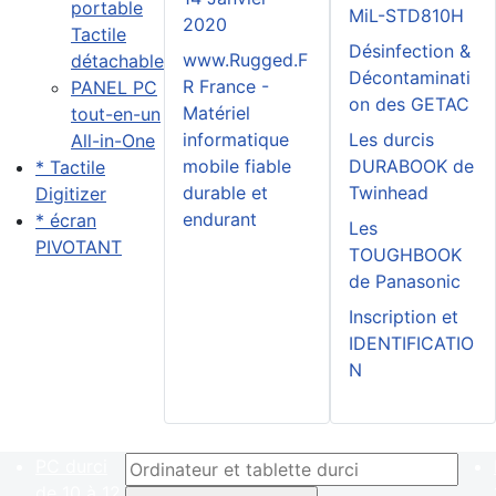
portable
MiL-STD810H
2020
Tactile
Désinfection &
www.Rugged.F
détachable
Décontaminati
R France -
PANEL PC
on des GETAC
Matériel
tout-en-un
informatique
Les durcis
All-in-One
mobile fiable
DURABOOK de
* Tactile
durable et
Twinhead
Digitizer
endurant
* écran
Les
PIVOTANT
TOUGHBOOK
de Panasonic
Inscription et
IDENTIFICATIO
N
PC durci
de 10 à 12