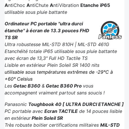
A
ntiChoc
A
ntiChute
A
ntiVibration
Etanche iP65
utilisable sous pluie battante
Ordinateur PC portable "ultra durci
étanche" à écran de 13.3 pouces FHD
TS SR
Ultra robustesse MIL-STD 810H | MIL-STD 461G
Etanchéité totale iP65 utilisable sous pluie battante
avec écran de 13,3" Full HD Tactile TS
Lisible en extérieur Plein Soleil SR 1400 nits
utilisable sous températures extrêmes de -29°C à
+60° Celsius
Les
Getac B360
&
Getac B360 Pro
vous
accompagnent vraiment partout sans soucis !
Panasonic
Toughbook 40 [ ULTRA DURCI ETANCHE ]
PC portable avec
Ecran TACTILE
de 14 pouces lisible
en extérieur
Plein Soleil SR
Très robuste boitier certifications militaires
MiL-STD