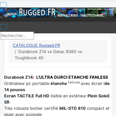
CATALOGUE Rugged.FR
Durabook Z14 vs Getac B360 vs
Toughbook 40
Durabook Z14
i
L'ULTRA DURCI ETANCHE FANLESS
FanLess
Ordinateur pc portable
étanche
avec écran l
de
14 pouces
Ecran TACTILE
Full HD
lisible en extérieur
Plein Soleil
SR
Très robuste boitier certifié
MiL-STD 810
compact et
léger avec poignée