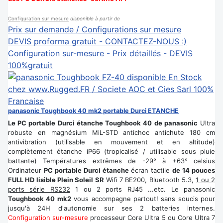
Configuration sur mesure
disponible à partir de
Prix sur demande / Configurations sur mesure
DEVIS proforma gratuit - CONTACTEZ-NOUS :)
Configuration sur-mesure - Prix détaillés - DEVIS
100%gratuit
panasonic Toughbook 40 mk2 portable Durci ETANCHE
Le PC portable Durci étanche Toughbook 40 de panasonic
Ultra
robuste en magnésium MiL-STD antichoc antichute 180 cm
antivibration (utilisable en mouvement et en altitude)
complètement étanche iP66 (tropicalisé / utilisable sous pluie
battante) Températures extrêmes de -29° à +63° celsius
Ordinateur
PC portable Durci étanche
écran tactile
de 14 pouces
FULL HD lisible Plein Soleil SR
Wifi 7 BE200, Bluetooth 5.3,
1 ou 2
ports série RS232
1 ou 2 ports RJ45 ...etc. Le panasonic
Toughbook 40 mk2
vous accompagne partout! sans soucis pour
jusqu'à 24H d'autonomie sur ses 2 batteries internes.
Configuration sur-mesure
processeur Core Ultra 5 ou Core Ultra 7