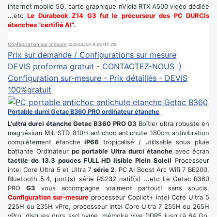
internet mobile 5G, carte graphique nVidia RTX A500 vidéo dédiée
...etc
Le Durabook Z14 G3 fut le précurseur des PC DURCIs
étanches "certifié AI".
Configuration sur mesure
disponible à partir de
Prix sur demande / Configurations sur mesure
DEVIS proforma gratuit - CONTACTEZ-NOUS :)
Configuration sur-mesure - Prix détaillés - DEVIS
100%gratuit
Portable durci Getac B360 PRO ordinateur étanche
L'ultra durci étanche Getac B360 PRO G3
Boîtier ultra robuste en
magnésium MiL-STD 810H antichoc antichute 180cm antivibration
complètement étanche
iP66
tropicalisé / utilisable sous pluie
battante Ordinateur
pc portable Ultra durci étanche
avec écran
tactile de 13.3 pouces FULL HD lisible Plein Soleil
Processeur
intel Core Ultra 5 et Ultra 7
série 2
, PC AI Boost Arc Wifi 7 BE200,
Bluetooth 5.4, port(s) série RS232 natif(s) ...etc Le Getac B360
PRO
G3
vous accompagne vraiment partout! sans soucis.
Configuration sur-mesure
processeur Copilot+ intel Core Ultra 5
225H ou 235H vPro, processeur intel Core Ultra 7 255H ou 265H
vPro, disques durs ssd nvme, mémoire vive DDR5 jusqu'à 64 Go,