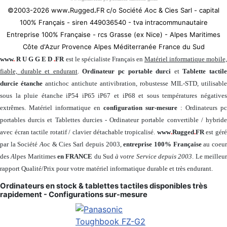
©2003-2026 www
.
Rugged
.
FR c/o Société
A
oc & Cies Sarl - capital
100% Français - siren 449036540 - tva intracommunautaire
Entreprise 100% Française - rcs Grasse (ex Nice) - Alpes Maritimes
Côte d'Azur Provence Alpes Méditerranée France du Sud
www
.
R U G G E D
.
FR
est le spécialiste Français en
Matériel informatique mobile
fiable, durable et endurant
.
Ordinateur pc portable durci
et
Tablette tactil
durcie étanche
antichoc antichute antivibration, robustesse MIL-STD, utilisable
sous la pluie étanche iP54 iP65 iP67 et iP68 et sous températures négatives
extrêmes. Matériel informatique en
configuration sur-mesure
: Ordinateurs pc
portables durcis et Tablettes durcies - Ordinateur portable convertible / hybride
avec écran tactile rotatif / clavier détachable tropicalisé.
www
.
Rugged
.
FR
est gér
par la Société
A
oc & Cies Sarl depuis 2003,
entreprise 100% Française
au coeu
des
A
lpes Maritimes
en FRANCE
du Sud
à votre Service depuis 2003
. Le meilleu
rapport Qualité/Prix pour votre matériel informatique durable et très endurant.
Ordinateurs en stock & tablettes tactiles disponibles très
rapidement - Configurations sur-mesure