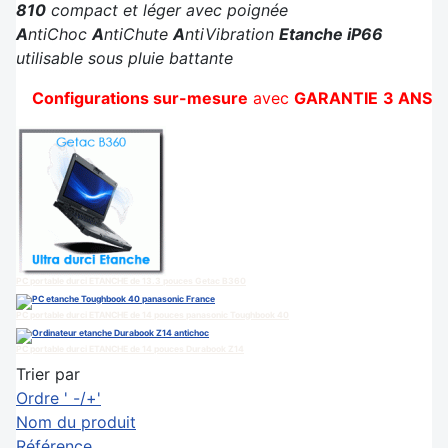
810
compact et léger avec poignée
A
ntiChoc
A
ntiChute
A
ntiVibration
Etanche iP66
utilisable sous pluie battante
Configurations sur-mesure
avec
GARANTIE
3 ANS
PC portable durci ETANCHE de 13.3 pouces Getac B360
PC portable durci ETANCHE de 14 pouces panasonic Toughbook 40
PC portable durci ETANCHE de 14 pouces Durabook Z14
Trier par
Ordre ' -/+'
Nom du produit
Référence