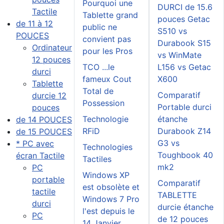
Pourquoi une
DURCI de 15.6
Tactile
Tablette grand
pouces Getac
de 11 à 12
public ne
S510 vs
POUCES
convient pas
Durabook S15
Ordinateur
pour les Pros
vs WinMate
12 pouces
TCO ...le
L156 vs Getac
durci
fameux Cout
X600
Tablette
Total de
Comparatif
durcie 12
Possession
Portable durci
pouces
Technologie
étanche
de 14 POUCES
RFiD
Durabook Z14
de 15 POUCES
G3 vs
* PC avec
Technologies
Toughbook 40
écran Tactile
Tactiles
mk2
PC
Windows XP
portable
Comparatif
est obsolète et
tactile
TABLETTE
Windows 7 Pro
durci
durcie étanche
l'est depuis le
PC
de 12 pouces
14 Janvier