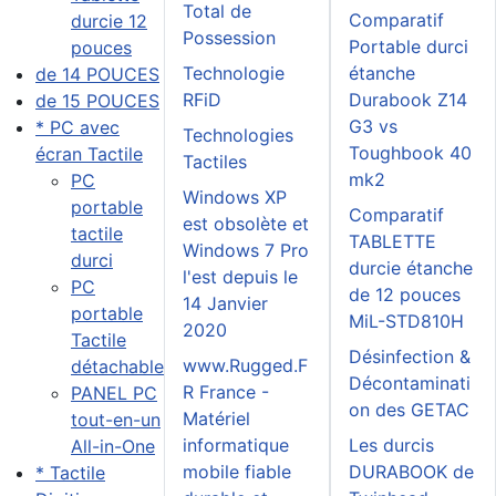
Total de
Comparatif
durcie 12
Possession
Portable durci
pouces
Technologie
étanche
de 14 POUCES
RFiD
Durabook Z14
de 15 POUCES
G3 vs
* PC avec
Technologies
Toughbook 40
écran Tactile
Tactiles
mk2
PC
Windows XP
portable
Comparatif
est obsolète et
tactile
TABLETTE
Windows 7 Pro
durci
durcie étanche
l'est depuis le
PC
de 12 pouces
14 Janvier
portable
MiL-STD810H
2020
Tactile
Désinfection &
www.Rugged.F
détachable
Décontaminati
R France -
PANEL PC
on des GETAC
Matériel
tout-en-un
informatique
Les durcis
All-in-One
mobile fiable
DURABOOK de
* Tactile