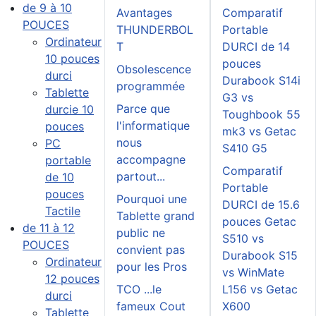
de 9 à 10
Avantages
Comparatif
POUCES
THUNDERBOL
Portable
Ordinateur
T
DURCI de 14
10 pouces
pouces
Obsolescence
durci
Durabook S14i
programmée
Tablette
G3 vs
Parce que
durcie 10
Toughbook 55
l'informatique
pouces
mk3 vs Getac
nous
PC
S410 G5
accompagne
portable
Comparatif
partout...
de 10
Portable
pouces
Pourquoi une
DURCI de 15.6
Tactile
Tablette grand
pouces Getac
de 11 à 12
public ne
S510 vs
POUCES
convient pas
Durabook S15
Ordinateur
pour les Pros
vs WinMate
12 pouces
TCO ...le
L156 vs Getac
durci
fameux Cout
X600
Tablette