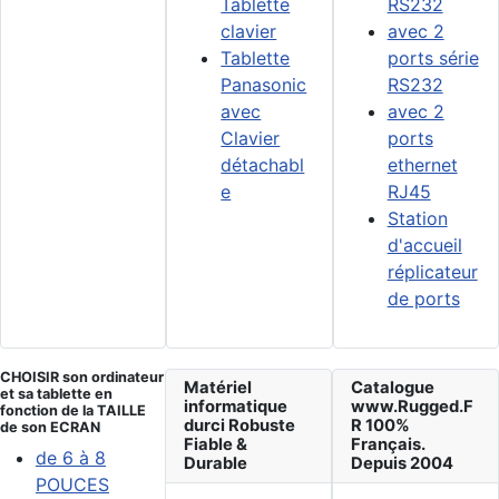
Tablette
RS232
clavier
avec 2
Tablette
ports série
Panasonic
RS232
avec
avec 2
Clavier
ports
détachabl
ethernet
e
RJ45
Station
d'accueil
réplicateur
de ports
CHOISIR son ordinateur
Matériel
Catalogue
et sa tablette en
informatique
www.Rugged.F
fonction de la TAILLE
durci Robuste
R 100%
de son ECRAN
Fiable &
Français.
de 6 à 8
Durable
Depuis 2004
POUCES