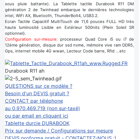
sous pluie battante). La Tablette tactile Durabook R11 DM
génération 2 de Twinhead embarque le dernières technologies
intel, WiFi AX, Bluetooth, ThunderBolt4, USB3.2.
Ecran Tactile Capacitif MultiTouch de 11,6 pouces FULL HD très
haute luminosité Lisible en Extérieur 500nits (Plein Soleil SR
optionnel).
Configuration sur-mesure
: processeur Quad Core i5 ou i7 de
12ème génération, disque dur ssd nvme, mémoire vive ram DDR5,
Gps, internet mobile 4G wwan, Lecteur Code barre, Rfid ...etc
Durabook R11 ah
QUESTIONS sur ce modèle ?
Besoin d'un DEVIS gratuit ?
CONTACT par téléphone
au 0.970.469.719 (non sur-taxé)
ou par email en cliquant ici
Tablette durcie DURABOOK
Prix sur demande / Configurations sur mesure
DEVIS proforma gratuit - CONTACTEZ-NOUS :)