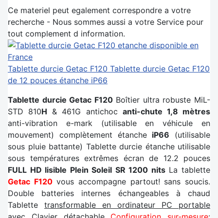
Ce materiel peut egalement correspondre a votre
recherche - Nous sommes aussi a votre Service pour
tout complement d information.
Tablette durcie Getac F120
Tablette durcie Getac F120
de 12 pouces étanche iP66
Tablette durcie Getac F120
Boîtier ultra robuste MiL-
STD 810
H
& 461G antichoc
anti-chute 1,8 mètres
anti-vibration e-mark (utilisable en véhicule en
mouvement) complètement étanche
iP66
(utilisable
sous pluie battante) Tablette durcie étanche utilisable
sous températures extrêmes écran de 12.2 pouces
FULL HD lisible Plein Soleil SR 1200 nits
La tablette
Getac F120
vous accompagne partout! sans soucis.
Double batteries internes échangeables à chaud
Tablette
transformable en ordinateur PC portable
avec Clavier détachable
Configuration sur-mesure
: