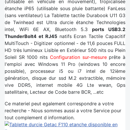
(utilsable en véhicule en mouvement), tropicalisée
étanche iP65 (utilisable sous pluie battante) FanLess
(sans ventilateur) La Tablette tactile Durabook U11 G3
de Twinhead est Ultra durcie étanche Technologies
intel, WiFi 6E AX, Bluetooth 5.3
ports USB3.2
ThunderBolt4 et RJ45
natifs Ecran Tactile Capacitif
MultiTouch - Digitizer optionnel - de 11,6 pouces FULL
HD très lumineux Lisible en Extérieur 500 nits ou Plein
Soleil SR 1000 nits
Configuration sur-mesure
prête à
l'emploi avec Windows 11 Pro (windows 10 encore
possible), processeur i5 ou i7 intel de 12ième
génération, disque dur ssd M.2 extractible, mémoire
vive DDR5, internet mobile 4G Lte wwan, Gps
satellitaire, Lecteur de Code barre BCR, ...etc
Ce materiel peut egalement correspondre a votre
recherche - Nous sommes aussi a votre Service pour
tout complement d information.