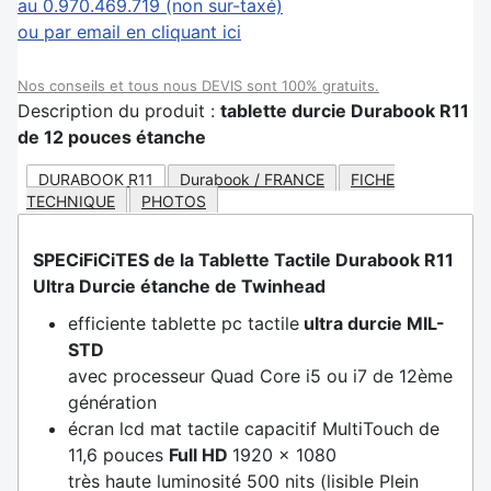
au 0.970.469.719 (non sur-taxé)
ou par email en cliquant ici
Nos conseils et tous nous DEVIS sont 100% gratuits.
Description du produit :
tablette durcie Durabook R11
de 12 pouces étanche
DURABOOK R11
Durabook / FRANCE
FICHE
TECHNIQUE
PHOTOS
SPECiFiCiTES de la Tablette Tactile Durabook R11
Ultra Durcie étanche de Twinhead
efficiente tablette pc tactile
ultra durcie MIL-
STD
avec processeur Quad Core i5 ou i7 de 12ème
génération
écran lcd mat tactile capacitif MultiTouch de
11,6 pouces
Full HD
1920 x 1080
très haute luminosité 500 nits (lisible Plein