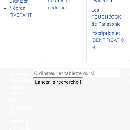
durable et
Twinhead
Digitizer
endurant
* écran
Les
PIVOTANT
TOUGHBOOK
de Panasonic
Inscription et
IDENTIFICATIO
N
PC durci
de 10 à 12
pouces
Portable
durci 13 à
14 pouces
PC
portable
DURCI de