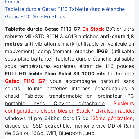
Tablette durcie Getac F110
Tablette durcie étanche
Getac F110 G7 - En Stock
Tablette durcie Getac F110 G7
En Stock
Boîtier ultra
robuste MiL-STD 810
H
& 461G antichoc
anti-chute 1,8
mètres
anti-vibration e-mark (utilisable en véhicule en
mouvement) complètement étanche
iP66
(utilisable
sous pluie battante) Tablette durcie étanche utilisable
sous températures extrêmes écran de 11,6 pouces
FULL HD lisible Plein Soleil SR 1000 nits
La tablette
Getac F110 G7
vous accompagne partout! sans
soucis. Double batteries internes échangeables à
chaud Tablette
transformable en ordinateur PC
portable avec Clavier détachable
Plusieurs
configurations disponibles en Stock / Livraison rapide
:
windows 11 pro 64bits, Core i5 de
13ème génération
,
disque dur SSD extractible, mémoire vive DDR4 Ram
de 8Go ou 16Go, WiFi, Bluetooth ...etc