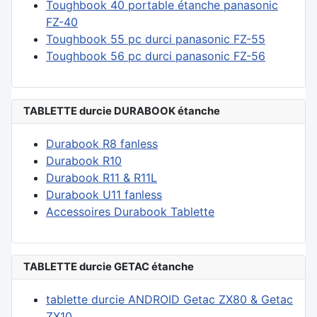
Toughbook 40 portable étanche panasonic
FZ-40
Toughbook 55 pc durci panasonic FZ-55
Toughbook 56 pc durci panasonic FZ-56
TABLETTE durcie DURABOOK étanche
Durabook R8 fanless
Durabook R10
Durabook R11 & R11L
Durabook U11 fanless
Accessoires Durabook Tablette
TABLETTE durcie GETAC étanche
tablette durcie ANDROID Getac ZX80 & Getac
ZX10