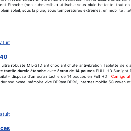
ent Etanche (non-submersible) utilisable sous pluie battante, tout en 
 plein soleil, sous la pluie, sous températures extrêmes, en mobilité ..
atuit
140
r ultra robuste MiL-STD antichoc antichute antivibration Tablette de 
te tactile durcie étanche
avec
écran de 14 pouces
FULL HD Sunlight Re
pilot+ dispose d'un écran tactile de 14 pouces en Full HD !
Configurat
ue dur ssd nvme, mémoire vive DDRam DDR6, internet mobile 5G wwan 
atuit
uces