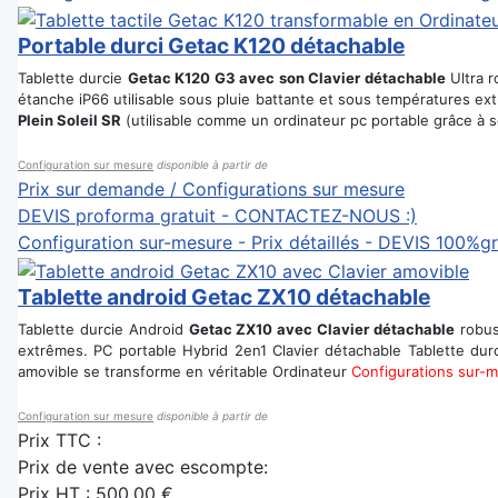
Portable durci Getac K120 détachable
Tablette durcie
Getac K120 G3 avec son Clavier détachable
Ultra r
étanche iP66 utilisable sous pluie battante et sous températures ex
Plein Soleil SR
(utilisable comme un ordinateur pc portable grâce à s
Configuration sur mesure
disponible à partir de
Prix sur demande / Configurations sur mesure
DEVIS proforma gratuit - CONTACTEZ-NOUS :)
Configuration sur-mesure - Prix détaillés - DEVIS 100%gr
Tablette android Getac ZX10 détachable
Tablette durcie Android
Getac ZX10 avec Clavier détachable
robus
extrêmes. PC portable Hybrid 2en1 Clavier détachable Tablette du
amovible se transforme en véritable Ordinateur
Configurations sur-
Configuration sur mesure
disponible à partir de
Prix TTC :
Prix de vente avec escompte:
Prix HT :
500,00 €