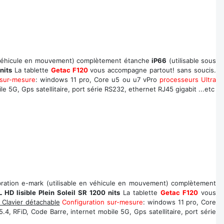
en véhicule en mouvement) complètement étanche
iP66
(utilisable sous
nits
La tablette
Getac F120
vous accompagne partout! sans soucis.
 sur-mesure
: windows 11 pro, Core u5 ou u7 vPro
processeurs Ultra
 5G, Gps satellitaire, port série RS232, ethernet RJ45 gigabit ...etc
bration e-mark (utilisable en véhicule en mouvement) complètement
 HD lisible Plein Soleil SR 1200 nits
La tablette
Getac F120
vous
 Clavier détachable
Configuration sur-mesure
: windows 11 pro, Core
4, RFiD, Code Barre, internet mobile 5G, Gps satellitaire, port série