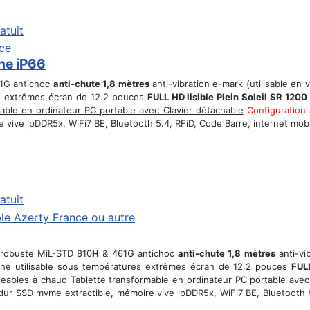
atuit
he iP66
1G antichoc
anti-chute 1,8 mètres
anti-vibration e-mark (utilisable 
res extrêmes écran de 12.2 pouces
FULL HD lisible Plein Soleil SR 1200 
able en ordinateur PC portable avec Clavier détachable
Configuration
vive lpDDR5x, WiFi7 BE, Bluetooth 5.4, RFiD, Code Barre, internet mobile
atuit
a robuste MiL-STD 810
H
& 461G antichoc
anti-chute 1,8 mètres
anti-vi
anche utilisable sous températures extrêmes écran de 12.2 pouces
FULL
geables à chaud Tablette
transformable en ordinateur PC portable avec
dur SSD mvme extractible, mémoire vive lpDDR5x, WiFi7 BE, Bluetooth 5.