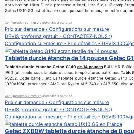
Antivibration Ultra Durcie processeur intel Ultra 5 ou u7 complètem
Getac UX10 G3 est utilisable quel que soit le temps, en extérieur, en
Configuration sur mesure
disponible à partir de
Prix sur demande / Configurations sur mesure
DEVIS proforma gratuit - CONTACTEZ-NOUS :)
Configuration sur-mesure - Prix détaillés - DEVIS 100%gr
Tablette durcie étanche de 14 pouces Getac G
Tablette durcie étanche Getac G140
de 14 pouces
FULL HD
Boîtie
iP66 (utilisable sous la pluie et sous températures extrêmes
Tablet
RS232, Code barre ...etc La tablette durcie étanche Getac G140 Co
1920x1080, processeur AMD pro Ryzen AI 5 340 ou AI 7 350, disq
Configuration sur mesure
disponible à partir de
Prix sur demande / Configurations sur mesure
DEVIS proforma gratuit - CONTACTEZ-NOUS :)
Configuration sur-mesure - Prix détaillés - DEVIS 100%gr
Getac ZX80W tablette durcie étanche de 8 po