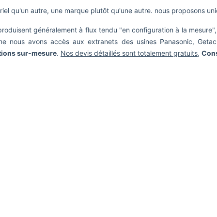
ériel qu'un autre, une marque plutôt qu'une autre. nous proposons un
s produisent généralement à flux tendu "en configuration à la mesur
omme nous avons accès aux extranets des usines Panasonic, Get
tions sur-mesure
.
Nos devis détaillés sont totalement gratuits
,
Cons