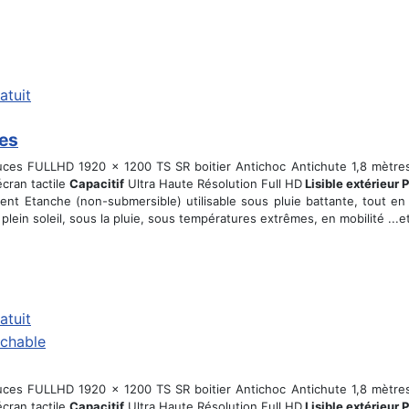
atuit
ces
ouces FULLHD 1920 x 1200 TS SR boitier Antichoc Antichute 1,8 mètre
écran tactile
Capacitif
Ultra Haute Résolution Full HD
Lisible extérieur 
ent Etanche (non-submersible) utilisable sous pluie battante, tout en 
 plein soleil, sous la pluie, sous températures extrêmes, en mobilité ..
atuit
ouces FULLHD 1920 x 1200 TS SR boitier Antichoc Antichute 1,8 mètre
écran tactile
Capacitif
Ultra Haute Résolution Full HD
Lisible extérieur 