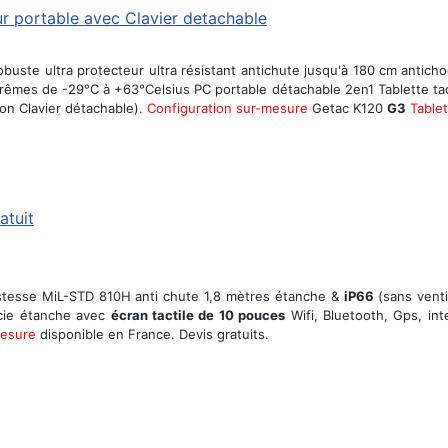
obuste ultra protecteur ultra résistant antichute jusqu'à 180 cm antic
trêmes de -29°C à +63°Celsius PC portable détachable 2en1 Tablette tac
on Clavier détachable).
Configuration sur-mesure
Getac K120
G3
Table
atuit
tesse MiL-STD 810H anti chute 1,8 mètres étanche &
iP66
(sans venti
rcie étanche avec
écran tactile de 10 pouces
Wifi, Bluetooth, Gps, in
mesure
disponible en France. Devis gratuits.