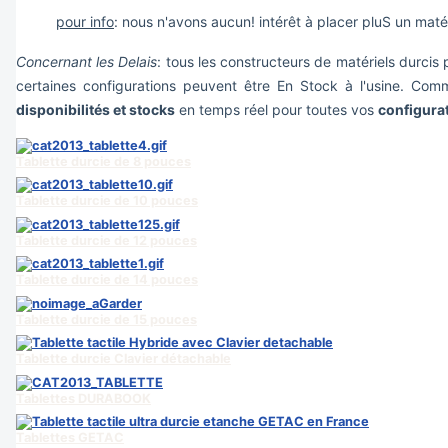
pour info
: nous n'avons aucun! intérêt à placer pluS un mat
Concernant les Delais
: tous les constructeurs de matériels durci
certaines configurations peuvent être En Stock à l'usine. C
disponibilités et stocks
en temps réel pour toutes vos
configura
Tablette durcie de 8 pouces
Tablette durcie de 10 pouces
Tablette durcie de 12 pouces
Tablette durcie de 14 pouces
Tablette durcie de 15 pouces
Tablette durcie Clavier détachable
Tablettes DURABOOK
Tablettes GETAC