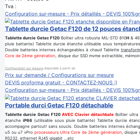
Tva :
Configuration sur-mesure - Prix détaillés - DEVIS 100%gr
Tablette durcie Getac F120 de 12 pouces étanc
Tablette durcie Getac F120
Boîtier ultra robuste MiL-STD 810
H
& 46
pluie battante) Tablette durcie étanche utilisable sous températu
Double batteries internes échangeables à chaud Tablette
transform
Core de 2ème génération
, disque dur SSD mvme extractible, mémoire 
Configuration sur mesure
disponible à partir de
Prix sur demande / Configurations sur mesure
DEVIS proforma gratuit - CONTACTEZ-NOUS :)
Configuration sur-mesure - Prix détaillés - DEVIS 100%gr
Portable durci Getac F120 détachable
Tablette durcie Getac F120
AVEC Clavier détachbale
Boîtier ultr
étanche
iP66
(utilisable sous pluie battante) Tablette durcie ét
accompagne partout! sans soucis. Double batteries internes échan
u5 ou u7 vPro
processeurs Ultra Core de 2ème génération
, disque 
RS232, ethernet RJ45 gigabit ...etc