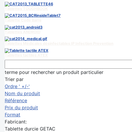
Tablettes TOUGHBOOK
Tablette Code Barre
Tablettes ANDROID
Tablettes Médicales désinfectables IP Infection Prevention
Tablettes tactiles ATEX
terme pour rechercher un produit particulier
Trier par
Ordre ' +/-'
Nom du produit
Référence
Prix du produit
Format
Fabricant:
Tablette durcie GETAC